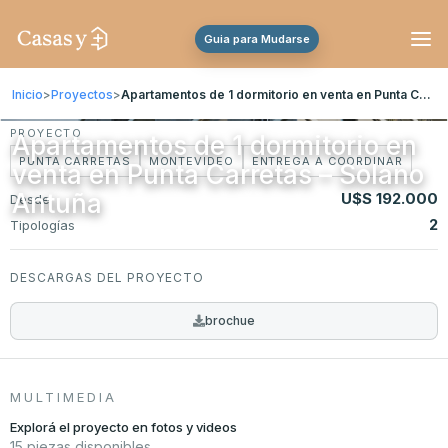
Guia para Mudarse
Inicio
>
Proyectos
>
Apartamentos de 1 dormitorio en venta en Punta Carretas – Solano Antuña
PROYECTO
Apartamentos de 1 dormitorio en
PUNTA CARRETAS
MONTEVIDEO
ENTREGA A COORDINAR
venta en Punta Carretas – Solano
Antuña
U$S 192.000
Desde
2
Tipologías
DESCARGAS DEL PROYECTO
brochue
MULTIMEDIA
Explorá el proyecto en fotos y videos
15 piezas disponibles