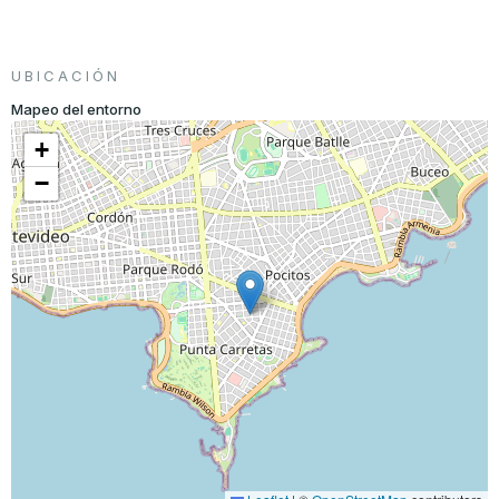
UBICACIÓN
Mapeo del entorno
+
−