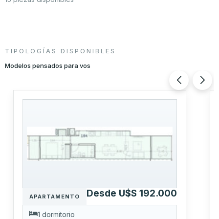
FOTO
+9 fotos
FOTO
FOTO
FOTO
FOTO
FOTO
TIPOLOGÍAS DISPONIBLES
Modelos pensados para vos
Desde U$S 192.000
APARTAMENTO
1 dormitorio