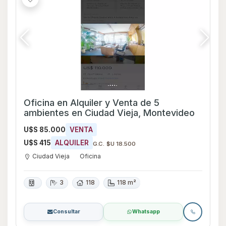
Oficina en Alquiler y Venta de 5
ambientes en Ciudad Vieja, Montevideo
U$S 85.000
VENTA
U$S 415
ALQUILER
G.C. $U 18.500
Ciudad Vieja
Oficina
3
118
118 m²
Consultar
Whatsapp