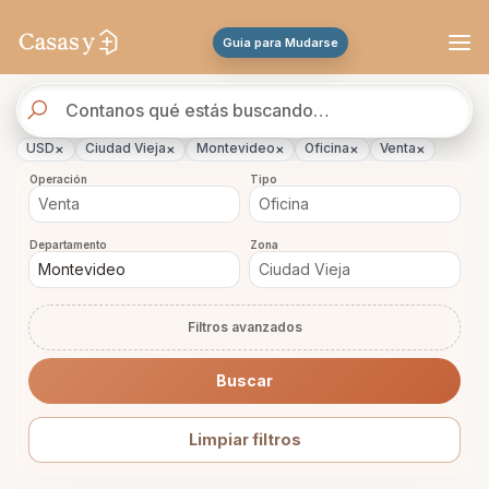
Se actualizaron los resultados. 85 propiedades encontradas.
Guia para Mudarse
Buscador
de
propiedades
×
×
×
×
×
USD
Ciudad Vieja
Montevideo
Oficina
Venta
Operación
Tipo
Departamento
Zona
Filtros avanzados
Buscar
Limpiar filtros