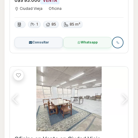
U$S 93.000
VENTA
Ciudad Vieja
Oficina
1
85
85 m²
Consultar
Whatsapp