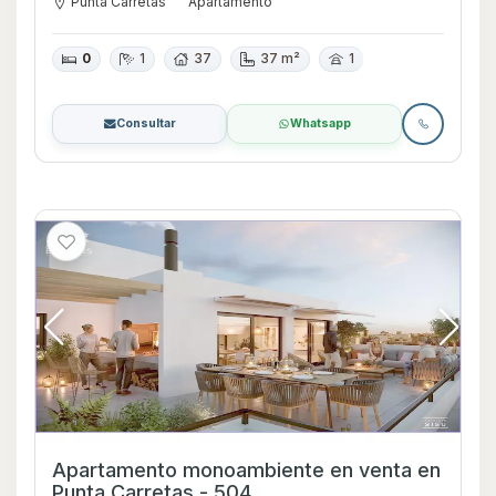
Punta Carretas
Apartamento
0
1
37
37 m²
1
Consultar
Whatsapp
Apartamento monoambiente en venta en
Punta Carretas - 504