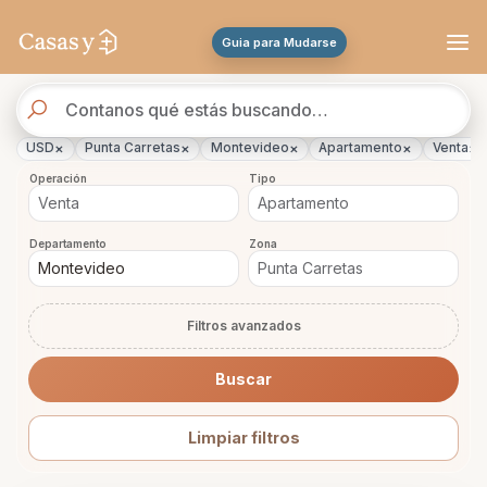
Se actualizaron los resultados. 890 propiedades encontradas.
Guia para Mudarse
Buscador
de
propiedades
×
×
×
×
×
USD
Punta Carretas
Montevideo
Apartamento
Venta
Operación
Tipo
Departamento
Zona
Filtros avanzados
Buscar
Limpiar filtros