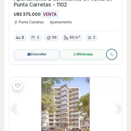
Punta Carretas - 1102
U$S 375.000
VENTA
Punta Carretas
Apartamento
2
2
96
96 m²
2
Consultar
Whatsapp