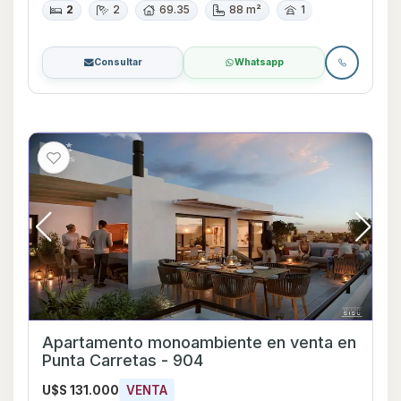
2
2
69.35
88 m²
1
Consultar
Whatsapp
Apartamento monoambiente en venta en
Punta Carretas - 904
U$S 131.000
VENTA