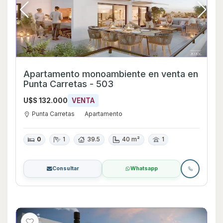
Apartamento monoambiente en venta en
Punta Carretas - 503
U$S 132.000
VENTA
Punta Carretas
Apartamento
0
1
39.5
40 m²
1
Consultar
Whatsapp