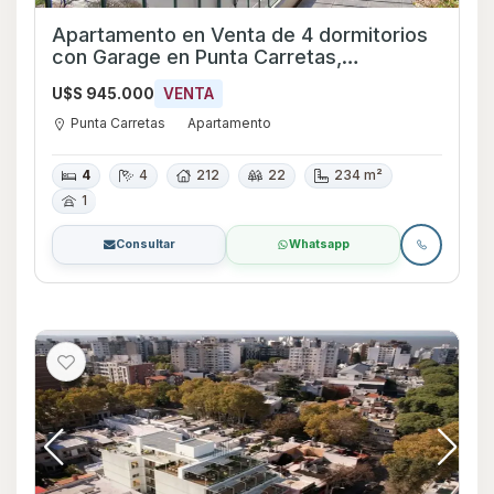
Apartamento en Venta de 4 dormitorios
con Garage en Punta Carretas,
Montevideo
U$S 945.000
VENTA
Punta Carretas
Apartamento
4
4
212
22
234 m²
1
Consultar
Whatsapp