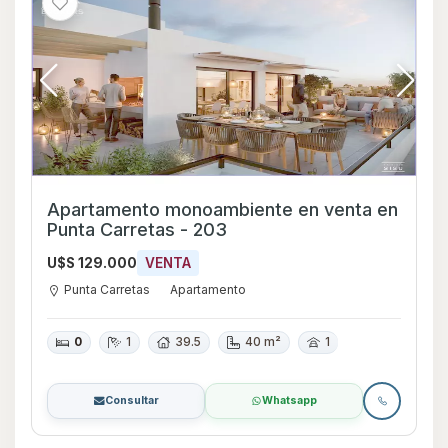
Apartamento monoambiente en venta en
Punta Carretas - 203
U$S 129.000
VENTA
Punta Carretas
Apartamento
0
1
39.5
40 m²
1
Consultar
Whatsapp