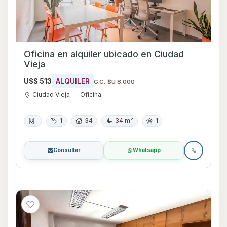
Oficina en alquiler ubicado en Ciudad
Vieja
U$S 513
ALQUILER
G.C. $U 8.000
Ciudad Vieja
Oficina
1
34
34 m²
1
Consultar
Whatsapp