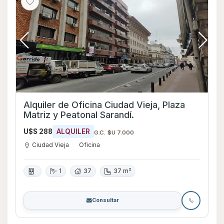
Alquiler de Oficina Ciudad Vieja, Plaza
Matriz y Peatonal Sarandí.
U$S 288
ALQUILER
G.C. $U 7.000
Ciudad Vieja
Oficina
1
37
37 m²
Consultar