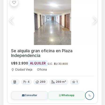
Se alquila gran oficina en Plaza
Independencia
U$S 2.930
ALQUILER
G.C. $U 33.800
Ciudad Vieja
Oficina
4
269
269 m²
1
Consultar
Whatsapp