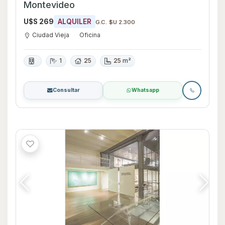
Montevideo
U$S 269
ALQUILER
G.C. $U 2.300
Ciudad Vieja
Oficina
1
25
25 m²
Consultar
Whatsapp