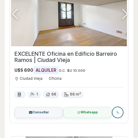
EXCELENTE Oficina en Edificio Barreiro
Ramos | Ciudad Vieja
U$S 690
ALQUILER
G.C. $U 10.000
Ciudad Vieja
Oficina
1
66
66 m²
Consultar
Whatsapp