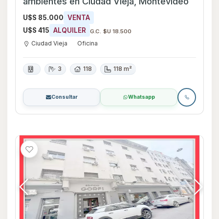
ambientes en Ciudad Vieja, Montevideo
U$S 85.000
VENTA
U$S 415
ALQUILER
G.C. $U 18.500
Ciudad Vieja
Oficina
3
118
118 m²
Consultar
Whatsapp