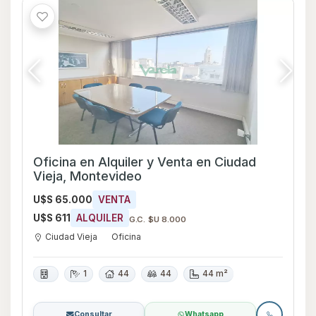
Oficina en Alquiler y Venta en Ciudad
Vieja, Montevideo
U$S 65.000
VENTA
U$S 611
ALQUILER
G.C. $U 8.000
Ciudad Vieja
Oficina
1
44
44
44 m²
Consultar
Whatsapp