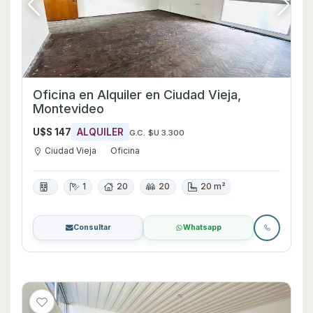
Oficina en Alquiler en Ciudad Vieja,
Montevideo
U$S 147
ALQUILER
G.C. $U 3.300
Ciudad Vieja
Oficina
1
20
20
20 m²
Consultar
Whatsapp