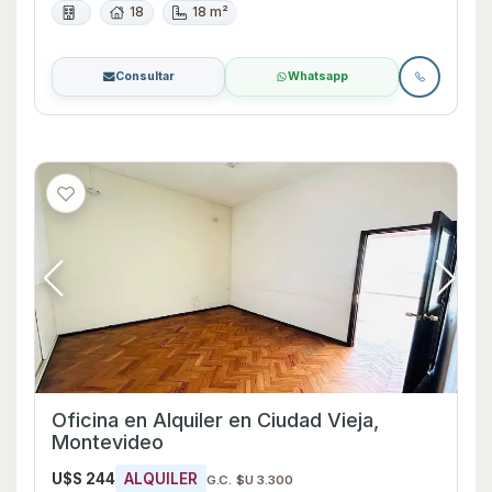
18
18 m²
Consultar
Whatsapp
Oficina en Alquiler en Ciudad Vieja,
Montevideo
U$S 244
ALQUILER
G.C. $U 3.300