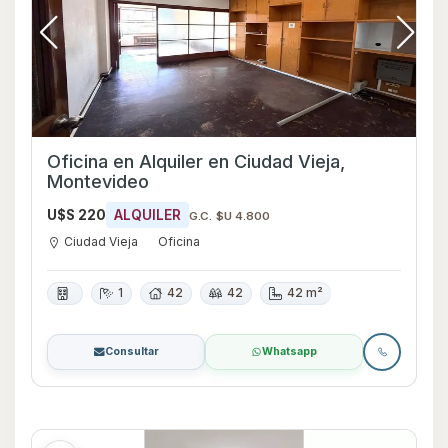
Oficina en Alquiler en Ciudad Vieja,
Montevideo
U$S 220
ALQUILER
G.C. $U 4.800
Ciudad Vieja
Oficina
1
42
42
42 m²
Consultar
Whatsapp