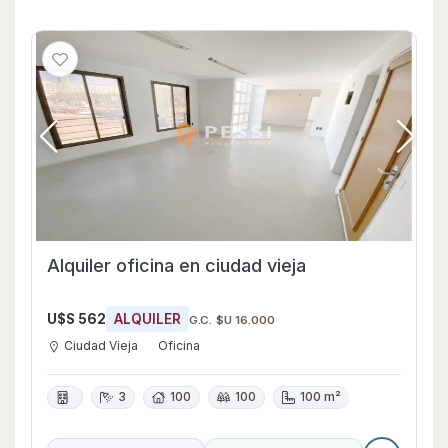
Alquiler oficina en ciudad vieja
U$S 562
ALQUILER
G.C. $U 16.000
Ciudad Vieja
Oficina
3
100
100
100 m²