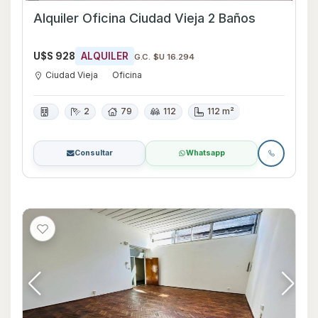
Alquiler Oficina Ciudad Vieja 2 Baños
U$S 928
ALQUILER
G.C. $U 16.294
Ciudad Vieja
Oficina
2
79
112
112 m²
Consultar
Whatsapp