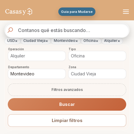
Se actualizaron los resultados. 84 propiedades encontradas.
Guia para Mudarse
Buscador
de
propiedades
×
×
×
×
×
USD
Ciudad Vieja
Montevideo
Oficina
Alquiler
Operación
Tipo
Departamento
Zona
Filtros avanzados
Buscar
Limpiar filtros