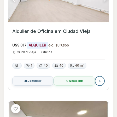
Alquiler de Oficina em Ciudad Vieja
U$S 317
ALQUILER
G.C. $U 7.500
Ciudad Vieja
Oficina
1
40
40
40 m²
Consultar
Whatsapp