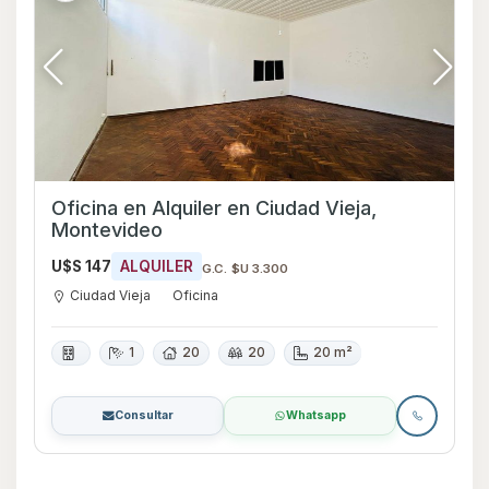
Oficina en Alquiler en Ciudad Vieja,
Montevideo
U$S 147
ALQUILER
G.C. $U 3.300
Ciudad Vieja
Oficina
1
20
20
20 m²
Consultar
Whatsapp