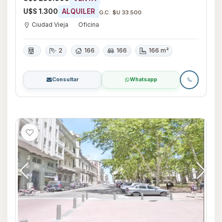
U$S 1.300
ALQUILER
G.C. $U 33.500
Ciudad Vieja
Oficina
2
166
166
166 m²
Consultar
Whatsapp