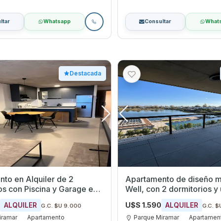
ltar
Whatsapp
Consultar
What
Destacada
to en Alquiler de 2
Apartamento de diseño 
os con Piscina y Garage en
Well, con 2 dormitorios y 
iramar, Canelones
inigualable al lago
0
U$S 1.590
ALQUILER
ALQUILER
G.C. $U 9.000
G.C. $
iramar
Apartamento
Parque Miramar
Apartamen