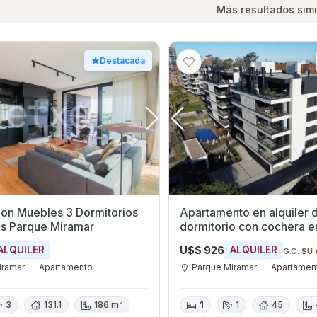
Más resultados simi
Destacada
Con Muebles 3 Dormitorios
Apartamento en alquiler d
os Parque Miramar
dormitorio con cochera e
Miramar, Canelones
U$S 926
ALQUILER
ALQUILER
G.C. $U
iramar
Apartamento
Parque Miramar
Apartamen
3
131.1
186 m²
1
1
45