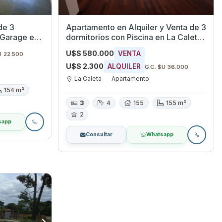
de 3
Apartamento en Alquiler y Venta de 3
 Garage en
dormitorios con Piscina en La Caleta,
Canelones
U$S 580.000
VENTA
U 22.500
U$S 2.300
ALQUILER
G.C. $U 36.000
La Caleta
Apartamento
154 m²
3
4
155
155 m²
2
sapp
Consultar
Whatsapp