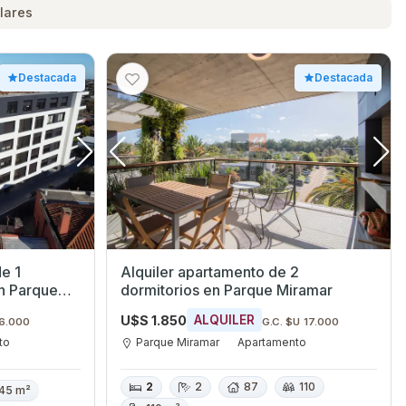
lares
Destacada
Destacada
e 1
Alquiler apartamento de 2
n Parque
dormitorios en Parque Miramar
U$S 1.850
ALQUILER
 6.000
G.C. $U 17.000
to
Parque Miramar
Apartamento
2
2
87
110
45 m²