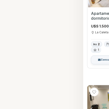
Apartamen
dormitori
La Caleta
U$S 1.500
La Caleta
2
1
Consu