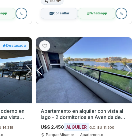
110 m²
sapp
Consultar
Whatsapp
Destacada
moderno en
Apartamento en alquiler con vista al
una vista
lago - 2 dormitorios en Avenida de
las Americas Parque Miramar
U$S 2.450
ALQUILER
U 14.318
G.C. $U 11.200
to
Parque Miramar
Apartamento