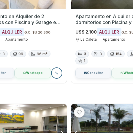
to en Alquiler de 2
Apartamento en Alquiler 
os con Piscina y Garage en
dormitorios con Piscina y
, Canelones
La Caleta, Canelones
U$S 2.100
ALQUILER
ALQUILER
G.C. $U 20.500
G.C. $
Apartamento
La Caleta
Apartamento
3
96
96 m²
3
3
154
1
ltar
Whatsapp
Consultar
What