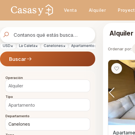
Se actualizaron los resultados. 288 propiedades encontradas.
Venta
Alquiler
Proyec
Buscador
Alquile
de
propiedades
×
×
×
×
×
USD
La Caleta
Canelones
Apartamento
Alquiler
Ordenar por:
Buscar
Operación
Tipo
Departamento
Apartamen