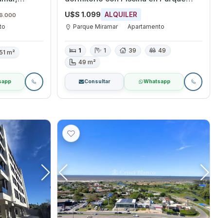
Miramar, Canelones
U$S 1.099
ALQUILER
 6.000
to
Parque Miramar
Apartamento
1
1
39
49
51 m²
49 m²
sapp
Consultar
Whatsapp