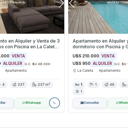
to en Alquiler y Venta de 3
Apartamento en Alquiler 
a en La Caleta,
dormitorio con Piscina y 
s
La Caleta, Canelones
0.000
U$S 210.000
VENTA
VENTA
0
U$S 950
ALQUILER
ALQUILER
G.C. $U 48.000
G.C. $U
Apartamento
La Caleta
Apartamento
4
237
237 m²
1
1
49
1
ltar
Whatsapp
Consultar
What