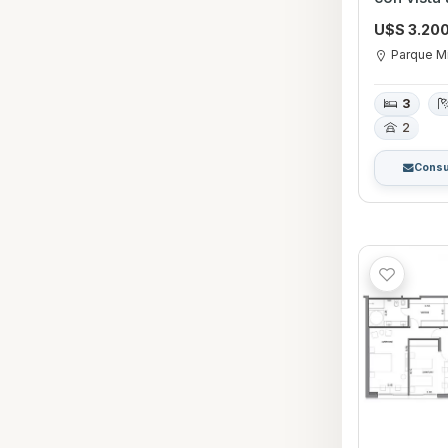
Americas
U$S 3.20
Parque M
3
2
Consu