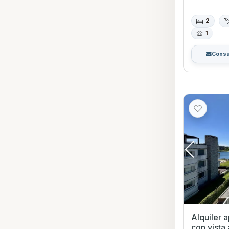
2
1
Consu
Alquiler 
con vista al la