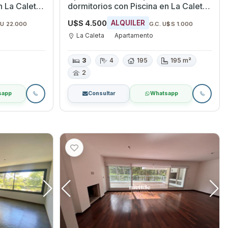
dormitorios con Piscina en La Caleta,
Canelones
U$S 4.500
ALQUILER
$U 22.000
G.C. U$S 1.000
La Caleta
Apartamento
3
4
195
195 m²
2
sapp
Consultar
Whatsapp