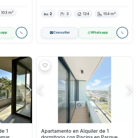
103 m²
2
3
124
154 m²
sapp
Consultar
Whatsapp
de 1
Apartamento en Alquiler de 1
dormitorio con Piscina en Parque