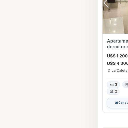
Apartamen
dormitorios con Piscin
Canelone
U$S 1.20
U$S 4.30
La Caleta
3
2
Consu