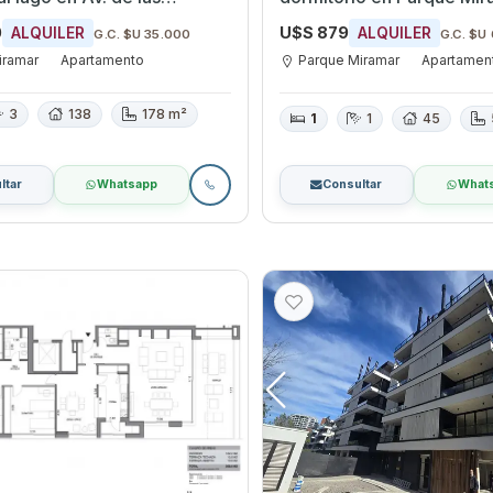
 Carrasco Parque Miramar
Canelones
0
U$S 879
ALQUILER
ALQUILER
G.C. $U 35.000
G.C. $U
iramar
Apartamento
Parque Miramar
Apartamen
3
138
178 m²
1
1
45
ltar
Whatsapp
Consultar
What