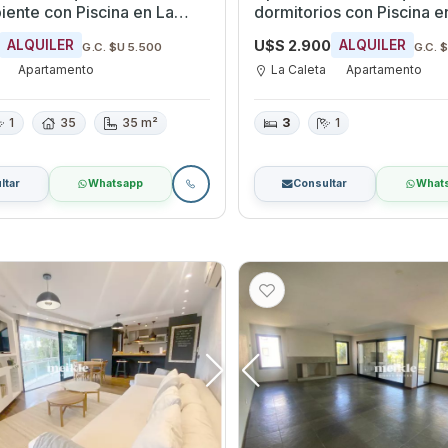
on Piscina en La
dormitorios con Piscina en La Caleta,
anelones
Canelones
U$S 2.900
ALQUILER
ALQUILER
G.C. $U 5.500
G.C. 
Apartamento
La Caleta
Apartamento
1
35
35 m²
3
1
ltar
Whatsapp
Consultar
What