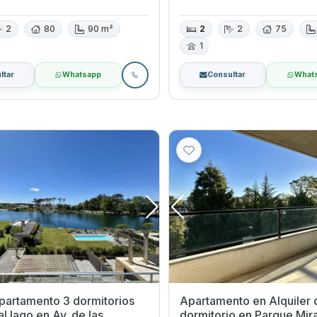
2
80
90 m²
2
2
75
1
ltar
Whatsapp
Consultar
What
apartamento 3 dormitorios
Apartamento en Alquiler 
go en Av. de las
dormitorio en Parque Miramar,