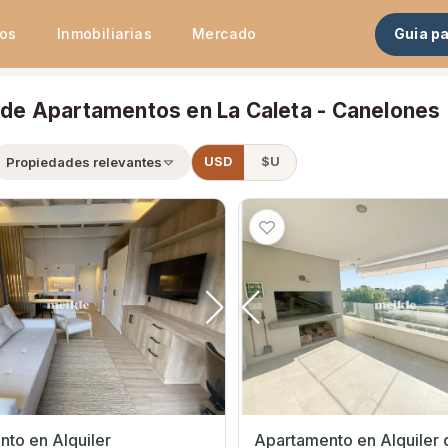
tos
Inmobiliarias
Mercado
Guia p
r de Apartamentos en La Caleta - Canelones
Propiedades relevantes
USD
$U
to en Alquiler
Apartamento en Alquiler 