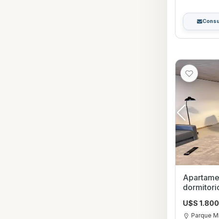
Consu
Apartamen
dormitori
Parque M
U$S 1.80
Parque M