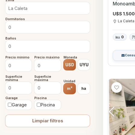
Zona
Monoambiente c
Caleta, C
U$S 1.500
Dormitorios
La Caleta
0
Baños
Consu
Precio mínimo
Precio máximo
Moneda
USD
UYU
Superficie
Superficie
mínima
máxima
Unidad
m²
ha
Garage
Piscina
Garage
Piscina
Limpiar filtros