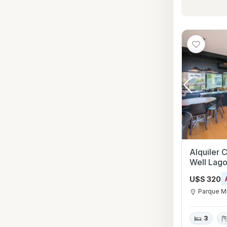
Alquiler 
Well Lag
U$S 320
Parque M
3