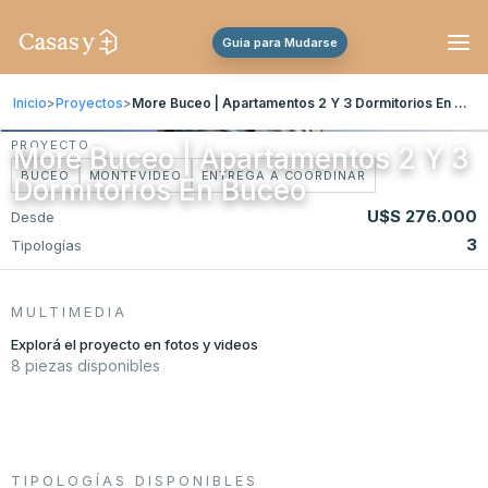
Guia para Mudarse
Inicio
>
Proyectos
>
More Buceo | Apartamentos 2 Y 3 Dormitorios En Buceo
PROYECTO
More Buceo | Apartamentos 2 Y 3
BUCEO
MONTEVIDEO
ENTREGA A COORDINAR
Dormitorios En Buceo
U$S 276.000
Desde
3
Tipologías
MULTIMEDIA
Explorá el proyecto en fotos y videos
8 piezas disponibles
FOTO
+2 fotos
FOTO
FOTO
FOTO
FOTO
FOTO
TIPOLOGÍAS DISPONIBLES