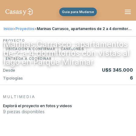
Guia para Mudarse
Inicio
>
Proyectos
>
Marinas Carrasco, apartamentos de 2 a 4 dormitorios con vistas al lago en Parque Miramar
PROYECTO
Marinas Carrasco, apartamentos
UBICACIÓN A CONFIRMAR
CANELONES
de 2 a 4 dormitorios con vistas al
ENTREGA A COORDINAR
lago en Parque Miramar
U$S 345.000
Desde
6
Tipologías
MULTIMEDIA
Explorá el proyecto en fotos y videos
9 piezas disponibles
FOTO
+3 fotos
FOTO
FOTO
FOTO
FOTO
FOTO