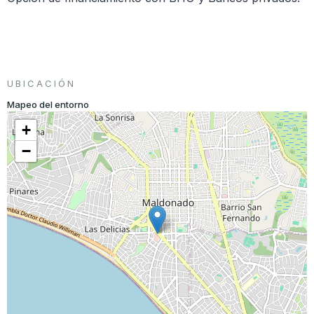
UBICACIÓN
Mapeo del entorno
+
−