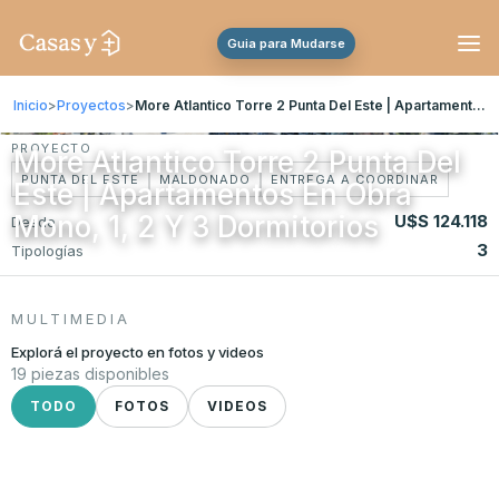
Guia para Mudarse
Inicio
>
Proyectos
>
More Atlantico Torre 2 Punta Del Este | Apartamentos En Obra Mono, 1, 2 Y 3 Dormitorios
PROYECTO
More Atlantico Torre 2 Punta Del
PUNTA DEL ESTE
MALDONADO
ENTREGA A COORDINAR
Este | Apartamentos En Obra
Mono, 1, 2 Y 3 Dormitorios
U$S 124.118
Desde
3
Tipologías
MULTIMEDIA
Explorá el proyecto en fotos y videos
19 piezas disponibles
TODO
FOTOS
VIDEOS
FOTO
+12 fotos
FOTO
FOTO
FOTO