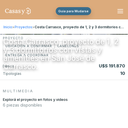
Guia para Mudarse
Inicio
>
Proyectos
>
Costa Carrasco, proyecto de 1, 2 y 3 dormitorios con vistas y amenities en San José de Carrasco.
PROYECTO
Costa Carrasco, proyecto de 1, 2
UBICACIÓN A CONFIRMAR
CANELONES
y 3 dormitorios con vistas y
ENTREGA A COORDINAR
amenities en San José de
Carrasco.
U$S 191.870
Desde
10
Tipologías
MULTIMEDIA
Explorá el proyecto en fotos y videos
6 piezas disponibles
FOTO
FOTO
FOTO
FOTO
FOTO
FOTO