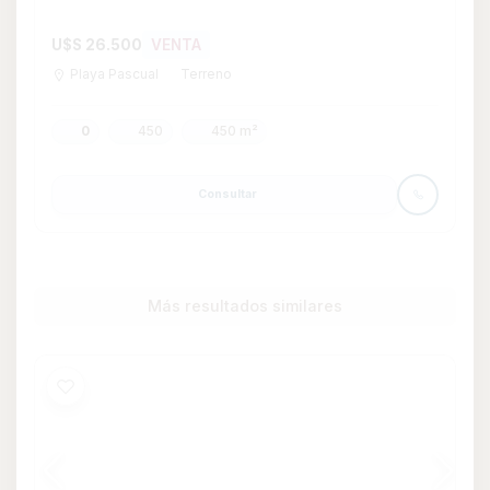
Terreno en Marina Santa Lucia con dos
muelles
U$S 150.000
VENTA
Marina de Santa Lucia
Terreno
0
640 m²
Consultar
Whatsapp