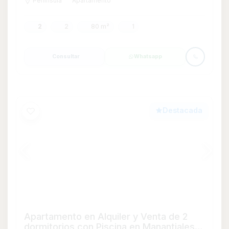
Apartamento en Alquiler y Venta de 2
dormitorios con Piscina en Manantiales,
Maldonado
U$S 600.000
VENTA
U$S 10.000
ALQUILER TEMPORAL
Desde
Manantiales
Apartamento
2
2
100
126
126 m²
Consultar
Whatsapp
Destacada