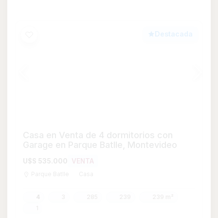
4
3
285
239
239 m²
1
Consultar
Whatsapp
Destacada
Venta casa 4 dormitorios en Viñedos de
la Tahona
U$S 1.500.000
VENTA