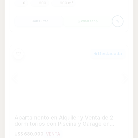
dormitorios con Piscina y Garage en
Playa Mansa, Maldonado
U$S 680.000
VENTA
U$S 6.000
ALQUILER
G.C. U$S 800
U$S 9.999
ALQUILER TEMPORAL
Desde
Playa Mansa
Apartamento
2
2
82
90
90 m²
1
Consultar
Whatsapp
Destacada