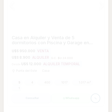
Consultar
Whatsapp
Destacada
Chacras en venta financiadas Aigua
U$S 39.000
VENTA
Aigua
Chacra
0