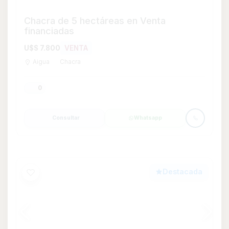
Casa en Venta de 3 dormitorios en
Aguada, Montevideo
U$S 99.000
VENTA
Aguada
Casa
3
1
79
79 m²
Consultar
Whatsapp
Destacada