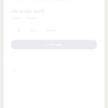
Galpones en Venta
U$S 90.000
VENTA
San José
Terreno
0
660
627
627 m²
Consultar