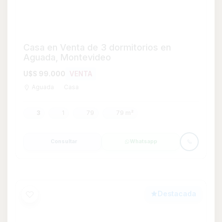
Casa en Alquiler y Venta de 5
dormitorios con Piscina y Garage en
Punta del Este, Maldonado
U$S 950.000
VENTA
U$S 8.900
ALQUILER
G.C. $U 24.000
U$S 12.000
ALQUILER TEMPORAL
Desde
Punta del Este
Casa
5
4
400
1017
1.017 m²
1