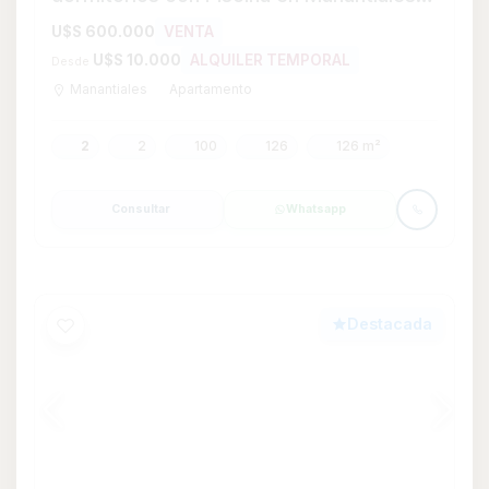
Chacras Financiadas Maldonado - Aigua
U$S 7.800
VENTA
Aigua
Chacra
0
50000
Consultar
Whatsapp
Destacada