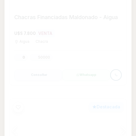
Casa en Venta de 3 dormitorios en
Puerto del Buceo, Montevideo
U$S 248.000
VENTA
Puerto del Buceo
Casa
3
2
90
138
128 m²
Consultar
Whatsapp