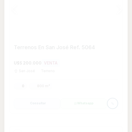
Terreno en Venta en Kiyú, San José
U$S 34.900
VENTA
Kiyú
Terreno
0
510
510 m²