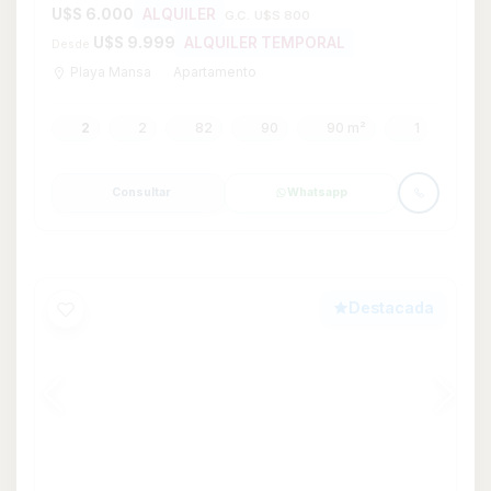
Chacra de 5 hectáreas en Venta
financiadas
U$S 7.800
VENTA
Aigua
Chacra
0
Consultar
Whatsapp
Destacada