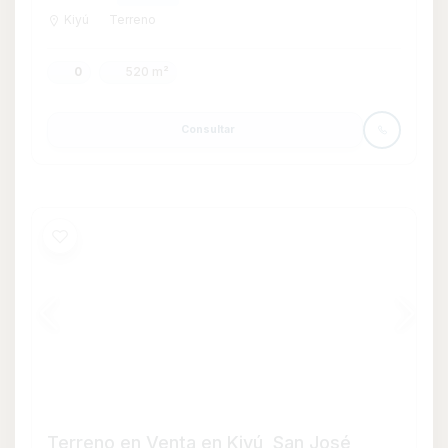
Terreno en Venta en Kiyú, San José
U$S 42.000
VENTA
Kiyú
Terreno
0
500
500 m²
Ver mas