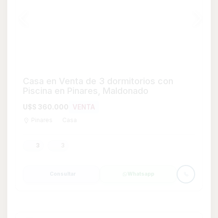
Destacada
Amplia Casa De 2 Plantas De
Construcción Tradicional - Colonia
Ref:6195
U$S 390.000
VENTA
Colonia del Sacramento
Casa
3
3
220
1006
1.006 m²
1