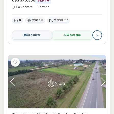
U$S 576.950
VENTA
La Pedrera
Terreno
0
2307.8
2.308 m²
Consultar
Whatsapp