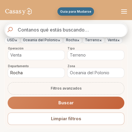
Se actualizaron los resultados. 45 propiedades encontradas.
Guia para Mudarse
Buscador
de
propiedades
×
×
×
×
×
USD
Oceania del Polonio
Rocha
Terreno
Venta
Operación
Tipo
Departamento
Zona
Filtros avanzados
Buscar
Limpiar filtros