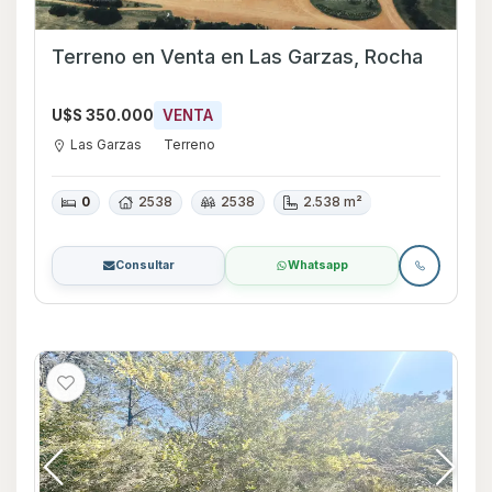
Terreno en Venta en Las Garzas, Rocha
U$S 350.000
VENTA
Las Garzas
Terreno
0
2538
2538
2.538 m²
Consultar
Whatsapp