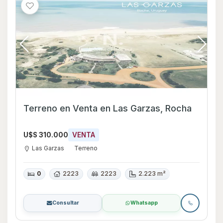
Terreno en Venta en Las Garzas, Rocha
U$S 310.000
VENTA
Las Garzas
Terreno
0
2223
2223
2.223 m²
Consultar
Whatsapp