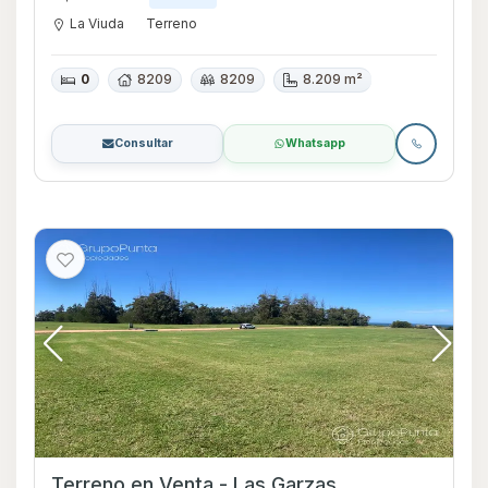
La Viuda
Terreno
0
8209
8209
8.209 m²
Consultar
Whatsapp
Terreno en Venta - Las Garzas