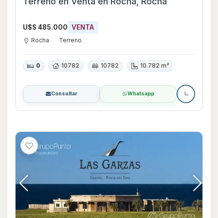
Terreno en Venta en Rocha, Rocha
U$S 485.000
VENTA
Rocha
Terreno
0
10782
10782
10.782 m²
Consultar
Whatsapp