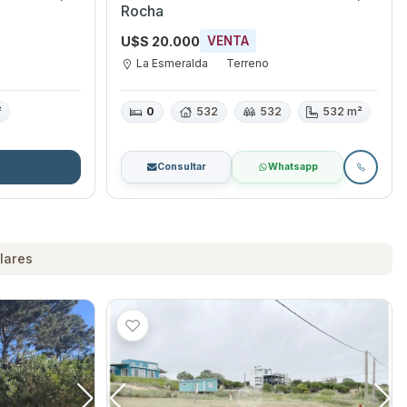
Rocha
U$S 20.000
VENTA
La Esmeralda
Terreno
²
0
532
532
532 m²
Consultar
Whatsapp
lares