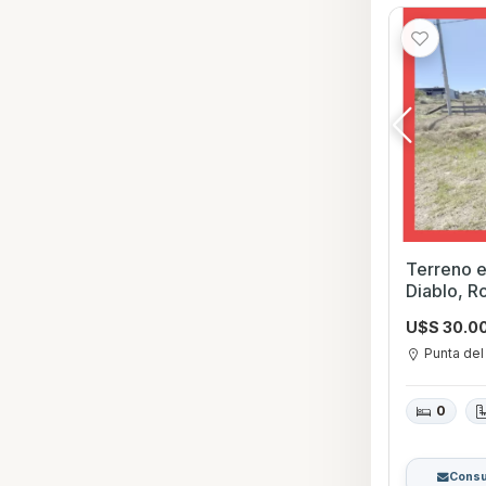
Terreno en Vent
Diablo, R
U$S 30.0
Punta del
0
Consu