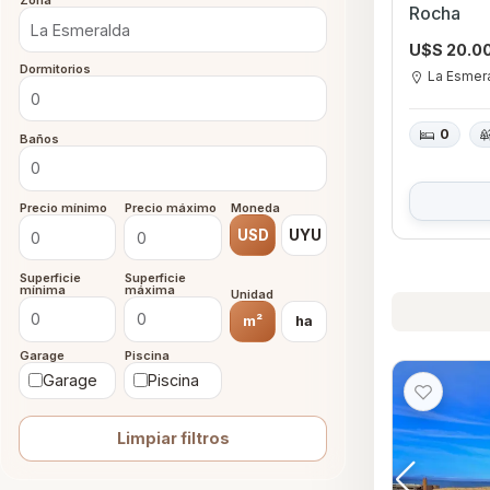
Zona
Rocha
U$S 20.0
Dormitorios
La Esmer
0
Baños
Precio mínimo
Precio máximo
Moneda
USD
UYU
Superficie
Superficie
mínima
máxima
Unidad
m²
ha
Garage
Piscina
Garage
Piscina
Limpiar filtros