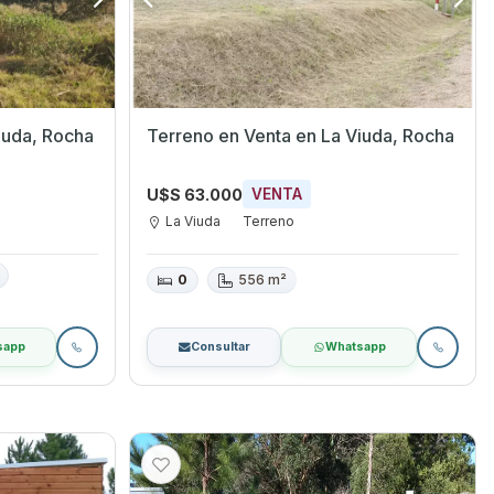
ta en La Viuda, Rocha
Terreno en Venta en La Viuda, Rocha
U$S 63.000
VENTA
La Viuda
Terreno
0
556 m²
sapp
Consultar
Whatsapp