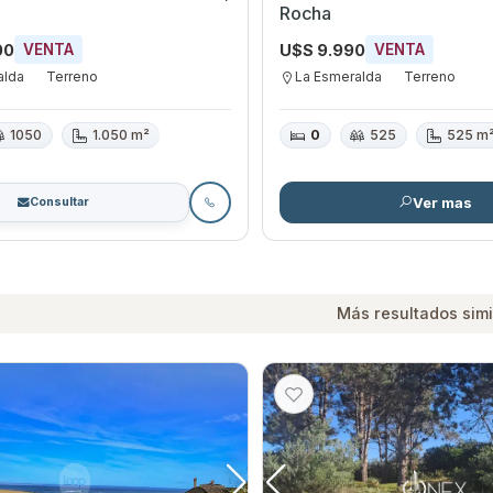
Rocha
00
U$S 9.990
VENTA
VENTA
alda
Terreno
La Esmeralda
Terreno
1050
1.050 m²
0
525
525 m
Ver mas
Consultar
Más resultados simi