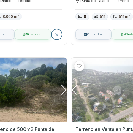
 Diablo
Terreno
Punta del Diablo
Terreno
8.000 m²
0
511
511 m²
ltar
Whatsapp
Consultar
What
o de 500m2 Punta del
Terreno en Venta en Punta del