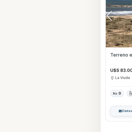
U$S 83.0
La Viuda
0
Consu