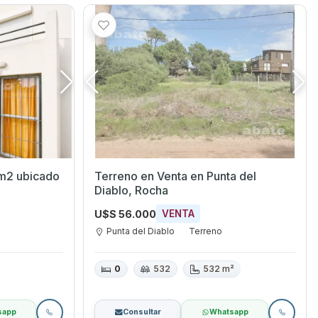
m2 ubicado
Terreno en Venta en Punta del
Diablo, Rocha
U$S 56.000
VENTA
Punta del Diablo
Terreno
0
532
532 m²
sapp
Consultar
Whatsapp