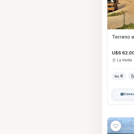
U$S 62.0
La Viuda
0
Consu