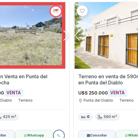
a en Punta del
Terreno en venta de 590
ocha
en Punta del Diablo
00
U$S 250.000
VENTA
VENTA
 Diablo
Terreno
Punta del Diablo
Terreno
425 m²
0
590 m²
ltar
Whatsapp
Consultar
What