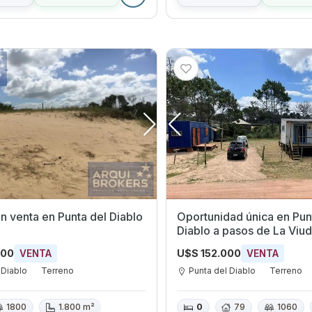
n venta en Punta del Diablo
Oportunidad única en Pun
Diablo a pasos de La Viu
000
U$S 152.000
VENTA
VENTA
 Diablo
Terreno
Punta del Diablo
Terreno
1800
1.800 m²
0
79
1060