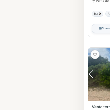
Punta del
0
Consu
Venta terren