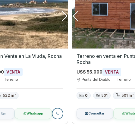
Terreno en Venta en La Viuda, Rocha
Terreno en venta en Punta
Rocha
00
U$S 55.000
VENTA
VENTA
Terreno
Punta del Diablo
Terreno
522 m²
0
501
501 m²
ltar
Whatsapp
Consultar
What