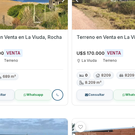
Terreno en Venta en La Viuda, Rocha
Terreno en Ven
00
U$S 170.000
VENTA
VENTA
Terreno
La Viuda
Terreno
0
8209
8209
689 m²
8.209 m²
ltar
Whatsapp
Consultar
What