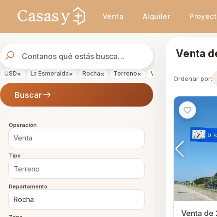
Se actualizaron los resultados. 47 propiedades encontradas.
Venta
Alquiler
Proyec
Buscador
Venta d
de
propiedades
×
×
×
×
×
USD
La Esmeralda
Rocha
Terreno
Venta
Ordenar por:
Buscar
Operación
Tipo
Departamento
Venta de 