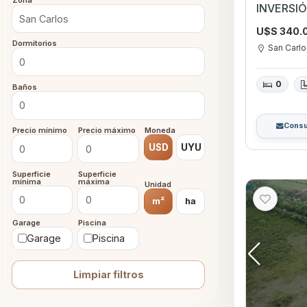
Zona
INVERSI
U$S 340.
Dormitorios
San Carl
0
Baños
Consu
Precio mínimo
Precio máximo
Moneda
USD
UYU
Superficie
Superficie
mínima
máxima
Unidad
m²
ha
Garage
Piscina
Garage
Piscina
Limpiar filtros