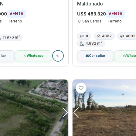
ÓN
Maldonado
000
U$S 483.320
VENTA
VENTA
os
Terreno
San Carlos
Terreno
0
4882
4882
11.976 m²
4.882 m²
ltar
Whatsapp
Consultar
What