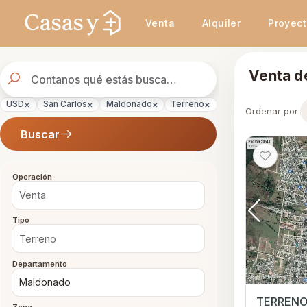
Se actualizaron los resultados. 45 propiedades encontradas.
Venta
Alquiler
Proyec
Buscador
Venta d
de
propiedades
×
×
×
×
×
USD
San Carlos
Maldonado
Terreno
Venta
Ordenar por:
Buscar
Operación
Tipo
Departamento
TERRENO