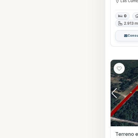
Las Cum
0
2.913 m
Consu
Terreno en Venta 