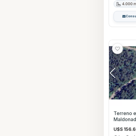
4.000 
Consu
Terreno en Venta 
Maldona
U$S 156.