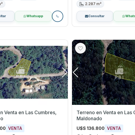
m²
2.287 m²
ltar
Whatsapp
Consultar
What
en Las Cumbres,
Terreno en Venta en Las Cumbres,
do
Maldonado
600
U$S 136.800
VENTA
VENTA