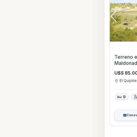
Terreno en Venta
Maldona
U$S 85.0
El Quijote
0
Consu