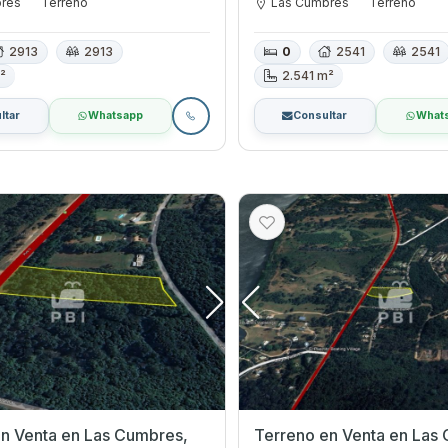
bres
Terreno
Las Cumbres
Terreno
2913
2913
0
2541
2541
²
2.541 m²
ltar
Whatsapp
Consultar
What
en Las Cumbres,
Terreno en Venta en Las Cumbres,