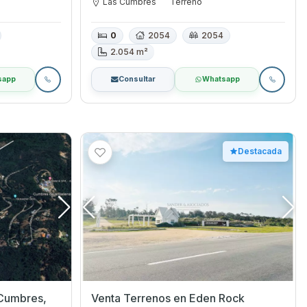
Las Cumbres
Terreno
0
2054
2054
2.054 m²
sapp
Consultar
Whatsapp
Destacada
Venta Terrenos en Eden Rock