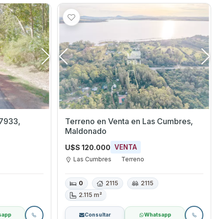
7933,
Terreno en Venta en Las Cumbres,
Maldonado
U$S 120.000
VENTA
Las Cumbres
Terreno
0
2115
2115
2.115 m²
sapp
Consultar
Whatsapp