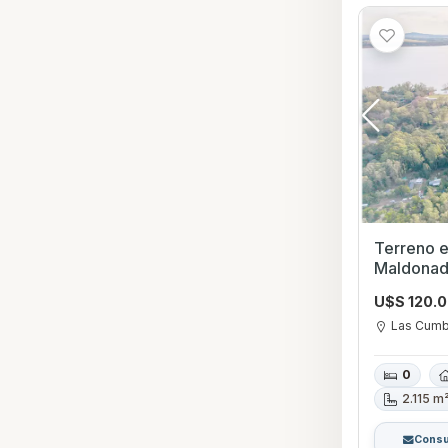
Terreno en Venta 
Maldona
U$S 120.
Las Cum
0
2.115 m
Consu