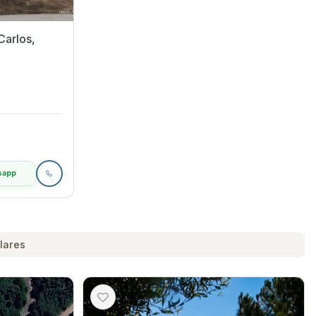
sapp
lares