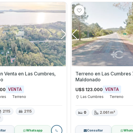
en Las Cumbres,
Terreno en Las Cumbres 
do
Maldonado
000
U$S 123.000
VENTA
VENTA
bres
Terreno
Las Cumbres
Terreno
2115
2115
0
2.061 m²
²
ltar
Whatsapp
Consultar
What