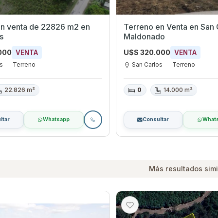
en venta de 22826 m2 en
Terreno en Venta en San Carlos,
s
Maldonado
000
U$S 320.000
VENTA
VENTA
os
Terreno
San Carlos
Terreno
22.826 m²
0
14.000 m²
ltar
Whatsapp
Consultar
What
Más resultados simi