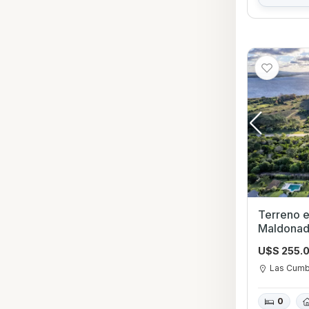
Terreno en Venta 
Maldona
U$S 255.
Las Cum
0