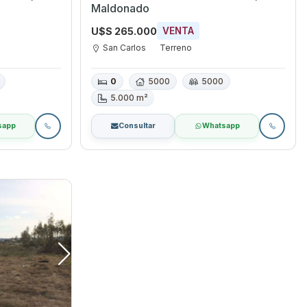
Maldonado
U$S 265.000
VENTA
San Carlos
Terreno
0
5000
5000
5.000 m²
sapp
Consultar
Whatsapp