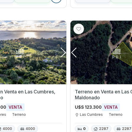
en Las Cumbres,
Terreno en Venta en Las Cumbres,
do
Maldonado
000
U$S 123.300
VENTA
VENTA
bres
Terreno
Las Cumbres
Terreno
4000
4000
0
2287
2287