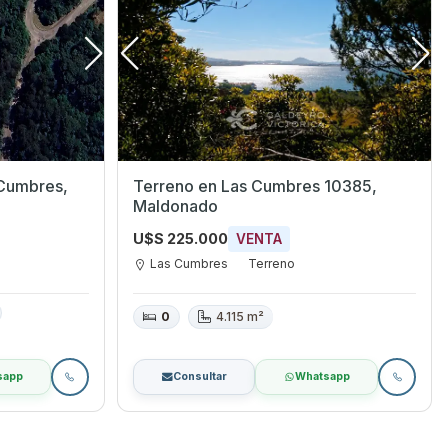
Terreno en Las Cumbres 10385,
Maldonado
U$S 225.000
VENTA
Las Cumbres
Terreno
0
4.115 m²
sapp
Consultar
Whatsapp