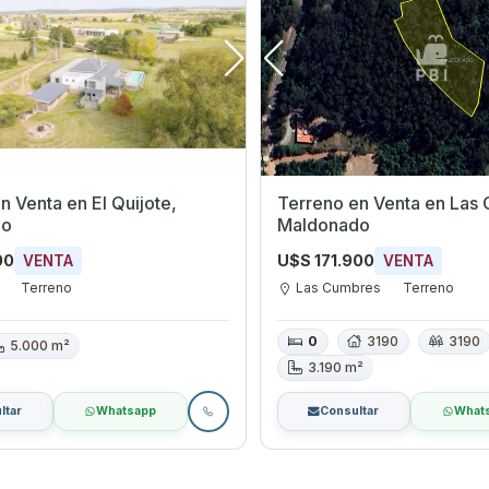
 en El Quijote,
Terreno en Venta en Las Cumbres,
do
Maldonado
00
U$S 171.900
VENTA
VENTA
Terreno
Las Cumbres
Terreno
0
3190
3190
5.000 m²
3.190 m²
ltar
Whatsapp
Consultar
What