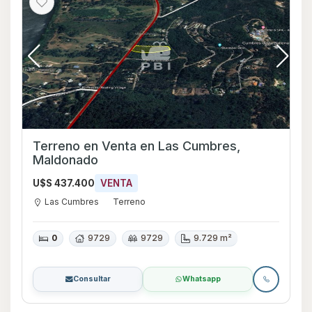
Terreno en Venta en Las Cumbres,
Maldonado
U$S 437.400
VENTA
Las Cumbres
Terreno
0
9729
9729
9.729 m²
Consultar
Whatsapp