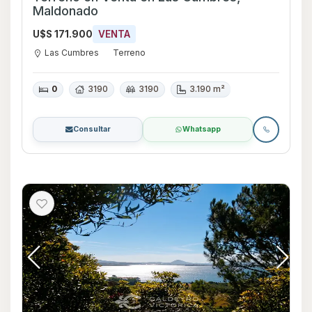
Maldonado
U$S 171.900
VENTA
Las Cumbres
Terreno
0
3190
3190
3.190 m²
Consultar
Whatsapp