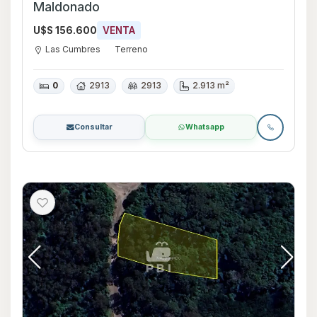
Maldonado
U$S 156.600
VENTA
Las Cumbres
Terreno
0
2913
2913
2.913 m²
Consultar
Whatsapp