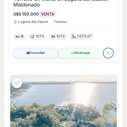
Maldonado
U$S 150.000
VENTA
Laguna del Sauce
Terreno
0
1073
1073
1.073 m²
Consultar
Whatsapp