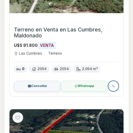
Terreno en Venta en Las Cumbres,
Maldonado
U$S 91.800
VENTA
Las Cumbres
Terreno
0
2054
2054
2.054 m²
Consultar
Whatsapp