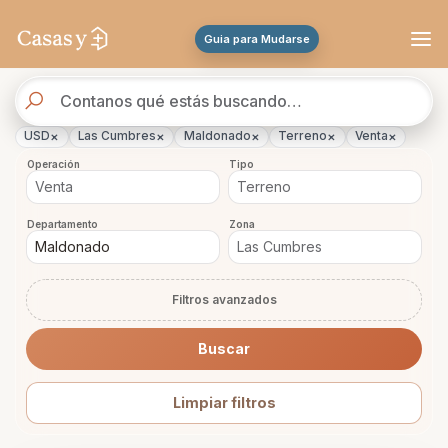
Se actualizaron los resultados. 45 propiedades encontradas.
Guia para Mudarse
Buscador
de
propiedades
×
×
×
×
×
USD
Las Cumbres
Maldonado
Terreno
Venta
Operación
Tipo
Departamento
Zona
Filtros avanzados
Buscar
Limpiar filtros