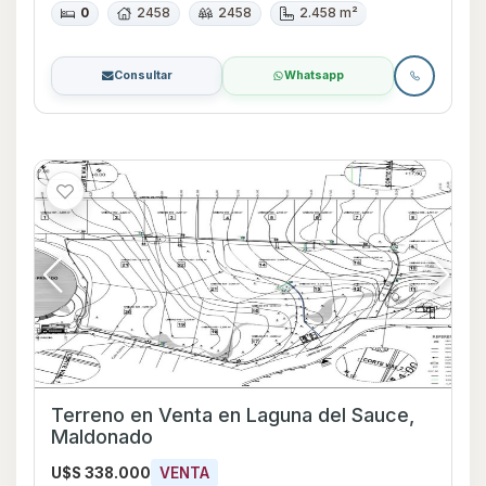
0
2458
2458
2.458 m²
Consultar
Whatsapp
Terreno en Venta en Laguna del Sauce,
Maldonado
U$S 338.000
VENTA