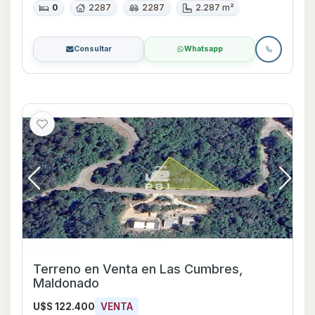
0
2287
2287
2.287 m²
Consultar
Whatsapp
Terreno en Venta en Las Cumbres,
Maldonado
U$S 122.400
VENTA