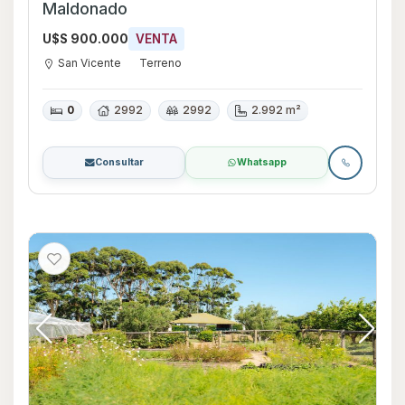
Maldonado
U$S 900.000
VENTA
San Vicente
Terreno
0
2992
2992
2.992 m²
Consultar
Whatsapp