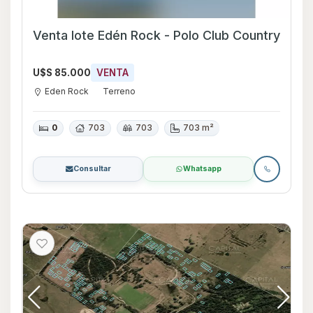
Venta lote Edén Rock - Polo Club Country
U$S 85.000
VENTA
Eden Rock
Terreno
0
703
703
703 m²
Consultar
Whatsapp