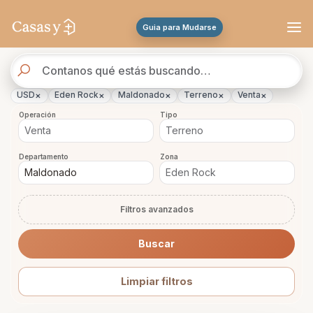
Se actualizaron los resultados. 45 propiedades encontradas.
Guia para Mudarse
Buscador
de
propiedades
×
×
×
×
×
USD
Eden Rock
Maldonado
Terreno
Venta
Operación
Tipo
Departamento
Zona
Filtros avanzados
Buscar
Limpiar filtros