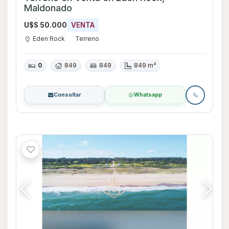
Maldonado
U$S 50.000
VENTA
Eden Rock
Terreno
0
849
849
849 m²
Consultar
Whatsapp