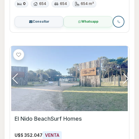
0
654
654
654 m²
Consultar
Whatsapp
El Nido BeachSurf Homes
U$S 352.047
VENTA