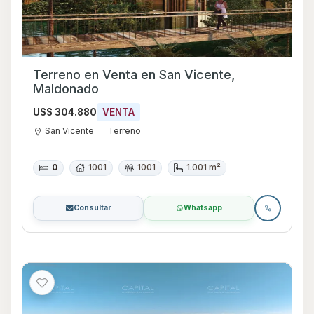
Terreno en Venta en San Vicente,
Maldonado
U$S 304.880
VENTA
San Vicente
Terreno
0
1001
1001
1.001 m²
Consultar
Whatsapp