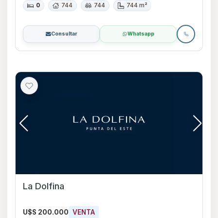
0
744
744
744 m²
Consultar
Whatsapp
La Dolfina
U$S 200.000
VENTA