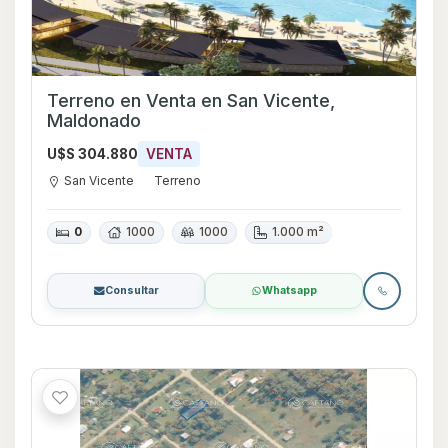
Terreno en Venta en San Vicente,
Maldonado
U$S 304.880
VENTA
San Vicente
Terreno
0
1000
1000
1.000 m²
Consultar
Whatsapp