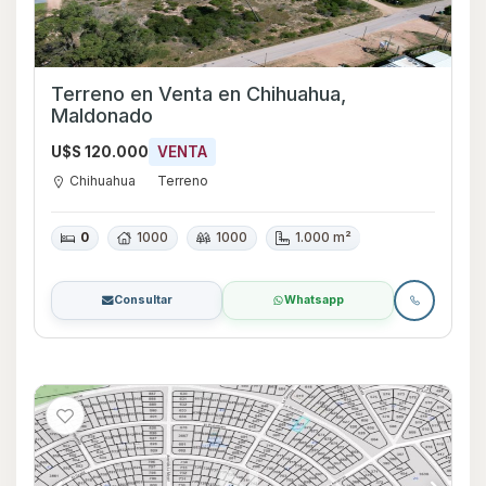
Terreno en Venta en Chihuahua,
Maldonado
U$S 120.000
VENTA
Chihuahua
Terreno
0
1000
1000
1.000 m²
Consultar
Whatsapp