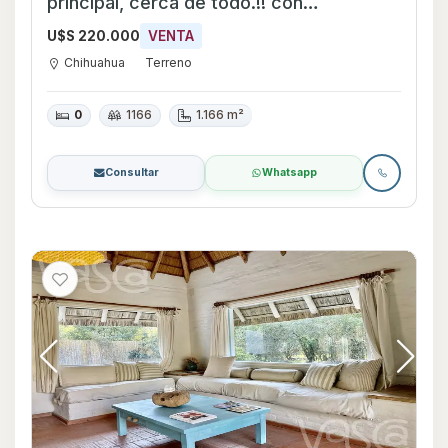
principal, cerca de todo.!! con
financiación.!
U$S 220.000
VENTA
Chihuahua
Terreno
0
1166
1.166 m²
Consultar
Whatsapp