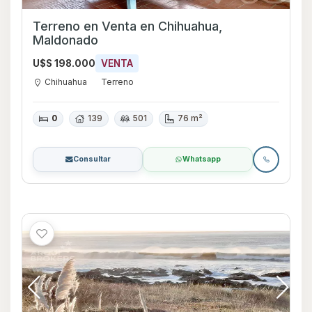
Terreno en Venta en Chihuahua,
Maldonado
U$S 198.000
VENTA
Chihuahua
Terreno
0
139
501
76 m²
Consultar
Whatsapp