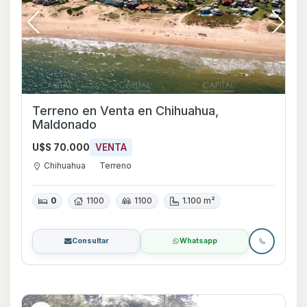
Terreno en Venta en Chihuahua,
Maldonado
U$S 70.000
VENTA
Chihuahua
Terreno
0
1100
1100
1.100 m²
Consultar
Whatsapp