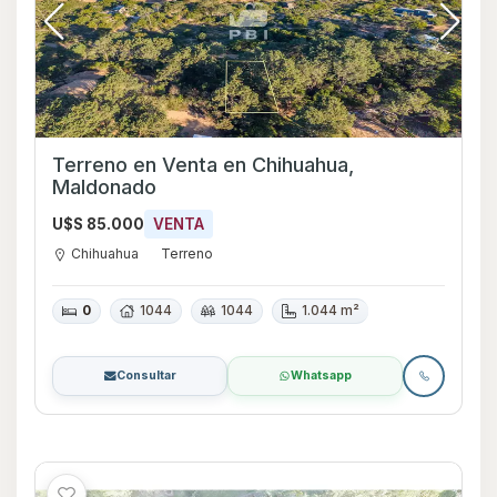
Terreno en Venta en Chihuahua,
Maldonado
U$S 85.000
VENTA
Chihuahua
Terreno
0
1044
1044
1.044 m²
Consultar
Whatsapp