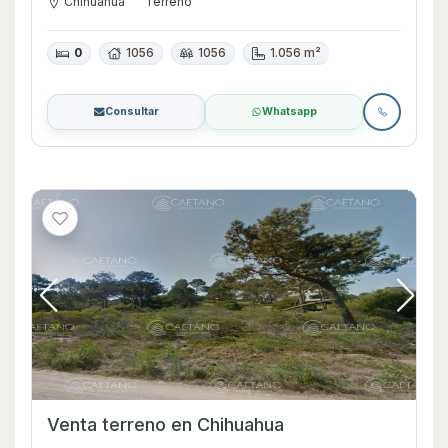
Chihuahua
Terreno
0
1056
1056
1.056 m²
Consultar
Whatsapp
Venta terreno en Chihuahua