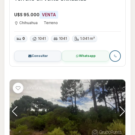
U$S 95.000
VENTA
Chihuahua
Terreno
0
1041
1041
1.041 m²
Consultar
Whatsapp