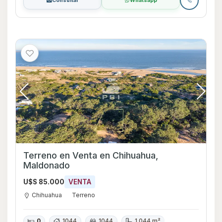
Consultar
Whatsapp
Terreno en Venta en Chihuahua,
Maldonado
U$S 85.000
VENTA
Chihuahua
Terreno
0
1044
1044
1.044 m²