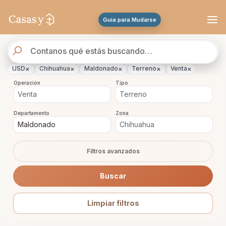
Se actualizaron los resultados. 58 propiedades encontradas.
Guia para Mudarse
Buscador
de
propiedades
×
×
×
×
×
USD
Chihuahua
Maldonado
Terreno
Venta
Operación
Tipo
Departamento
Zona
Filtros avanzados
Buscar
Limpiar filtros