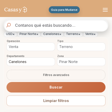
Se actualizaron los resultados. 45 propiedades encontradas.
Guia para Mudarse
Buscador
de
propiedades
×
×
×
×
×
USD
Pinar Norte
Canelones
Terreno
Venta
Operación
Tipo
Departamento
Zona
Filtros avanzados
Buscar
Limpiar filtros