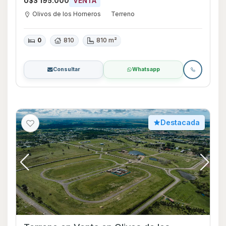
U$S 195.000
VENTA
Olivos de los Horneros
Terreno
0
810
810 m²
Consultar
Whatsapp
Destacada