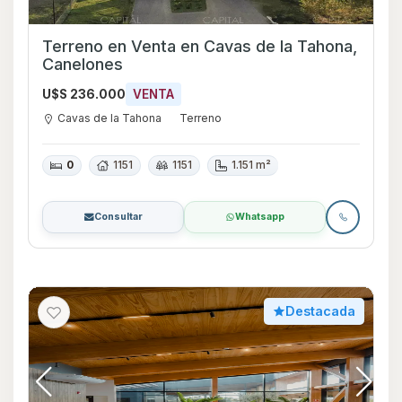
Terreno en Venta en Cavas de la Tahona,
Canelones
U$S 236.000
VENTA
Cavas de la Tahona
Terreno
0
1151
1151
1.151 m²
Consultar
Whatsapp
Destacada