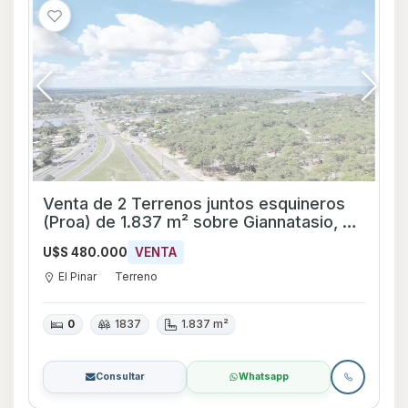
Venta de 2 Terrenos juntos esquineros
(Proa) de 1.837 m² sobre Giannatasio, en
El Pinar
U$S 480.000
VENTA
El Pinar
Terreno
0
1837
1.837 m²
Consultar
Whatsapp