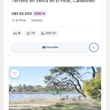
Terreno en Venta en El Pinar, Canelones
U$S 62.500
VENTA
El Pinar
Terreno
0
78
600 m²
Consultar