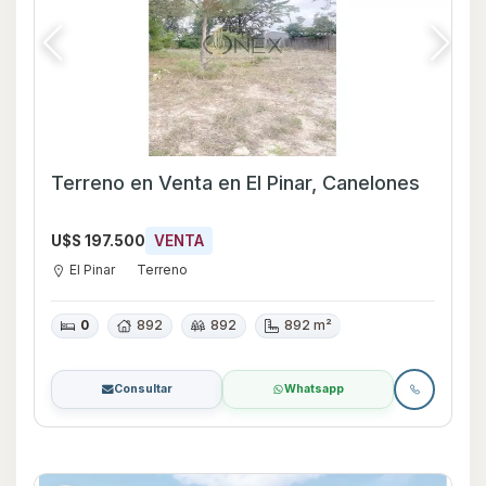
Terreno en Venta en El Pinar, Canelones
U$S 197.500
VENTA
El Pinar
Terreno
0
892
892
892 m²
Consultar
Whatsapp