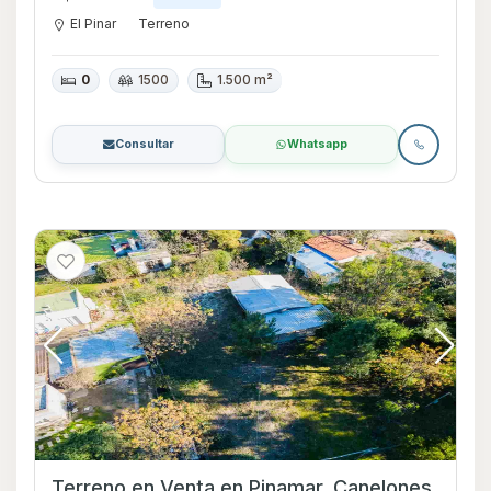
El Pinar
Terreno
0
1500
1.500 m²
Consultar
Whatsapp
Terreno en Venta en Pinamar, Canelones