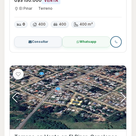
U$S 150.000
VENTA
El Pinar
Terreno
0
400
400
400 m²
Consultar
Whatsapp