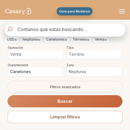
Se actualizaron los resultados. 46 propiedades encontradas.
Guia para Mudarse
Buscador
de
propiedades
×
×
×
×
×
USD
Neptunia
Canelones
Terreno
Venta
Operación
Tipo
Departamento
Zona
Filtros avanzados
Buscar
Limpiar filtros