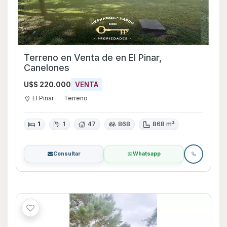
Terreno en Venta de en El Pinar,
Canelones
U$S 220.000
VENTA
El Pinar
Terreno
1
1
47
868
868 m²
Consultar
Whatsapp