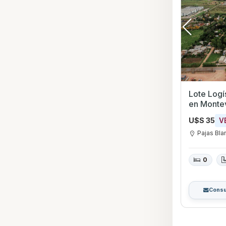
Lote Logí
en Monte
U$S 35
V
Pajas Bla
0
Consu