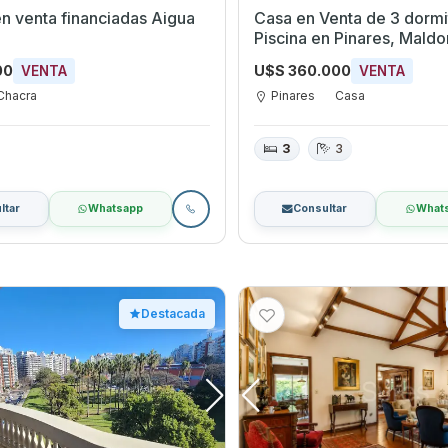
n venta financiadas Aigua
Casa en Venta de 3 dormi
Piscina en Pinares, Mald
00
U$S 360.000
VENTA
VENTA
Chacra
Pinares
Casa
3
3
ltar
Whatsapp
Consultar
What
Destacada