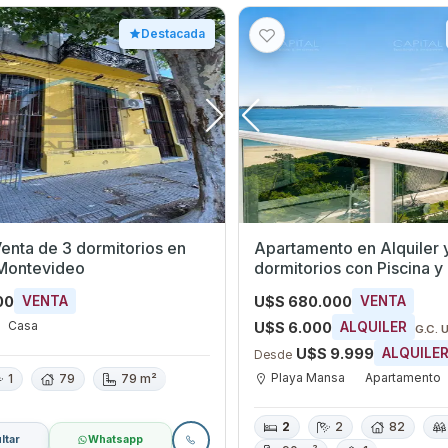
Destacada
nta de 3 dormitorios en
Apartamento en Alquiler 
Montevideo
dormitorios con Piscina y
Playa Mansa, Maldonado
00
U$S 680.000
VENTA
VENTA
Casa
U$S 6.000
ALQUILER
G.C. 
U$S 9.999
ALQUILE
Desde
Playa Mansa
Apartamento
1
79
79 m²
2
2
82
ltar
Whatsapp