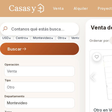
Se actualizaron los resultados. 45 propiedades encontradas.
Venta
Alquiler
Proyec
Buscador
Venta d
de
propiedades
×
×
×
×
×
USD
Centro
Montevideo
Otro
Venta
Ordenar por:
Buscar
Operación
Tipo
Departamento