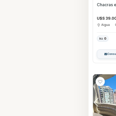
Chacras e
U$S 39.0
Aigua
0
Consu