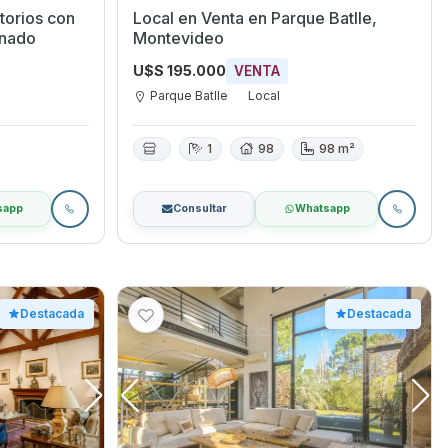
torios con
Local en Venta en Parque Batlle,
onado
Montevideo
U$S 195.000
VENTA
Parque Batlle
Local
1
98
98 m²
sapp
Consultar
Whatsapp
Destacada
Destacada