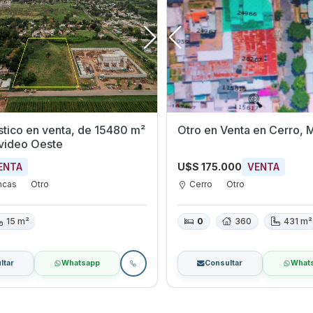
stico en venta, de 15480 m²
Otro en Venta en 
video Oeste
U$S 175.000
ENTA
VENTA
ncas
Otro
Cerro
Otro
15 m²
0
360
431 m²
ltar
Whatsapp
Consultar
What