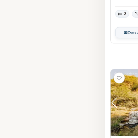
2
Consu