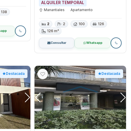
ALQUILER TEMPORAL
Manantiales
Apartamento
138
2
2
100
126
126 m²
sapp
Consultar
Whatsapp
Destacada
Destacada