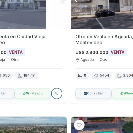
dad Vieja,
Otro en Venta en Aguada,
eo
Montevideo
000
U$S 2.800.000
VENTA
VENTA
eja
Otro
Aguada
Otro
656
184 m²
0
5454
3.36
ltar
Whatsapp
Consultar
What