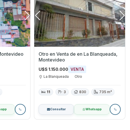
Cerro, Montevideo
Otro en Venta de en La Blanqueada,
Montevideo
U$S 1.150.000
VENTA
La Blanqueada
Otro
11
3
830
735 m²
sapp
Consultar
Whatsapp