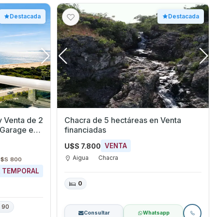
Destacada
Destacada
y Venta de 2
Chacra de 5 hectáreas en Venta
 Garage en
financiadas
U$S 7.800
VENTA
Aigua
Chacra
U$S 800
R TEMPORAL
0
90
Consultar
Whatsapp