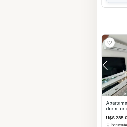
Apartame
dormitorios con Garag
Maldona
U$S 285.
Penínsul