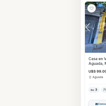
Casa en Ve
Aguada, 
U$S 99.0
Aguada
3
Consu