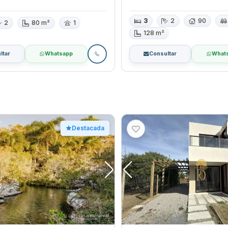
3
2
90
2
80 m²
1
128 m²
ltar
Whatsapp
Consultar
What
Destacada