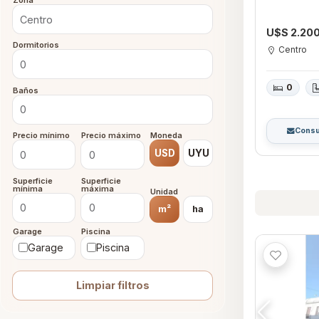
Zona
U$S 2.20
Dormitorios
Centro
0
Baños
Consu
Precio mínimo
Precio máximo
Moneda
USD
UYU
Superficie
Superficie
mínima
máxima
Unidad
m²
ha
Garage
Piscina
Garage
Piscina
Limpiar filtros