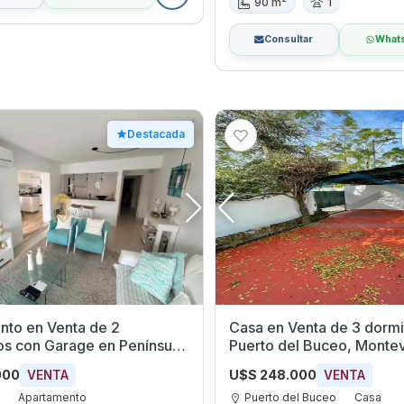
90 m²
1
Consultar
What
Destacada
nto en Venta de 2
Casa en Venta de 3 dormito
e en Península,
Puerto del Buceo, Monte
do
000
U$S 248.000
VENTA
VENTA
a
Apartamento
Puerto del Buceo
Casa