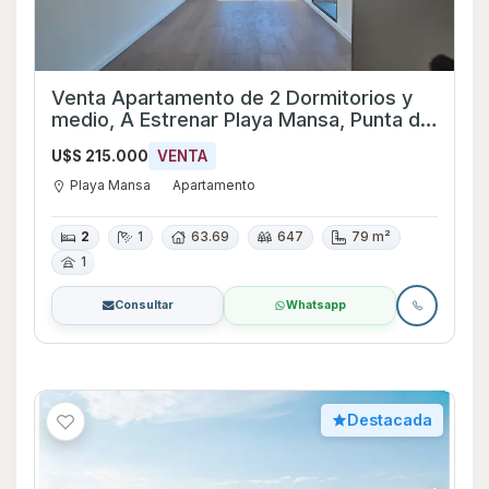
Venta Apartamento de 2 Dormitorios y
medio, A Estrenar Playa Mansa, Punta del
Este
U$S 215.000
VENTA
Playa Mansa
Apartamento
2
1
63.69
647
79 m²
1
Consultar
Whatsapp
Destacada