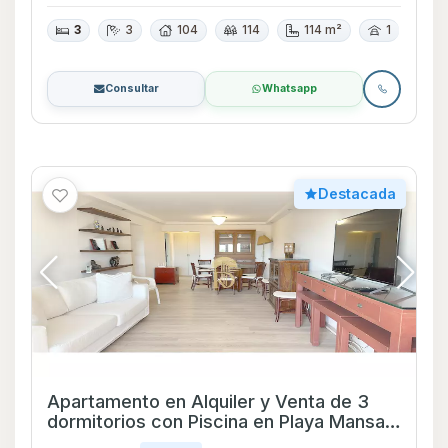
3
3
104
114
114 m²
1
Consultar
Whatsapp
Destacada
Apartamento en Alquiler y Venta de 3
dormitorios con Piscina en Playa Mansa,
Maldonado