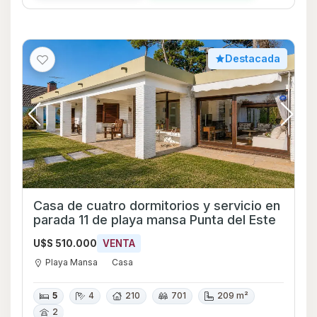
Destacada
Casa de cuatro dormitorios y servicio en
parada 11 de playa mansa Punta del Este
U$S 510.000
VENTA
Playa Mansa
Casa
5
4
210
701
209 m²
2