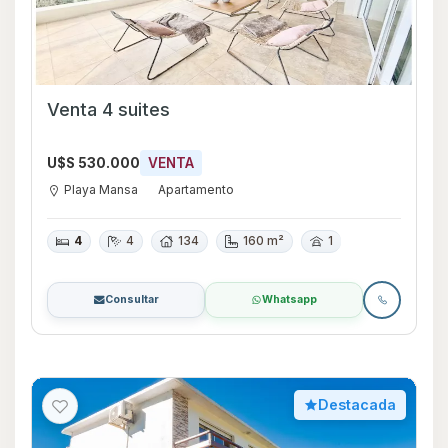
Venta 4 suites
U$S 530.000
VENTA
Playa Mansa
Apartamento
4
4
134
160 m²
1
Consultar
Whatsapp
Destacada