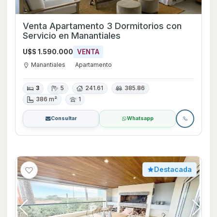
Venta Apartamento 3 Dormitorios con
Servicio en Manantiales
U$S 1.590.000
VENTA
Manantiales
Apartamento
3
5
241.61
385.86
386 m²
1
Consultar
Whatsapp
Destacada