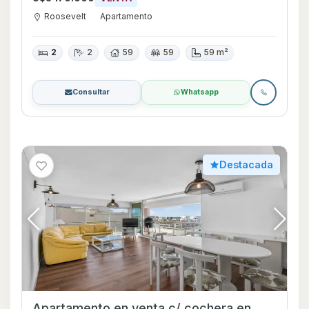
Roosevelt
Apartamento
2
2
59
59
59 m²
Consultar
Whatsapp
Destacada
Apartamento en venta c/ cochera en