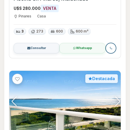
U$S 280.000
VENTA
Pinares
Casa
3
273
600
600 m²
Consultar
Whatsapp
Destacada