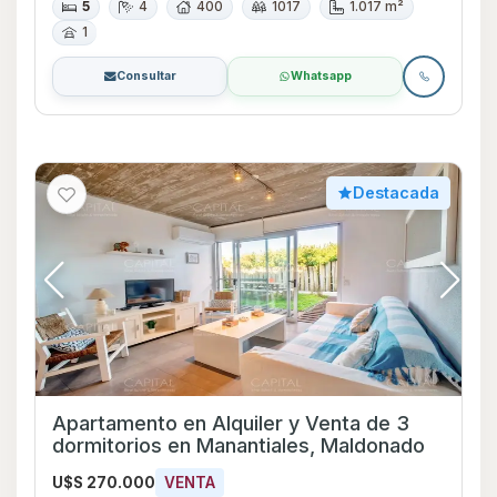
5
4
400
1017
1.017 m²
1
Consultar
Whatsapp
Destacada
Apartamento en Alquiler y Venta de 3
dormitorios en Manantiales, Maldonado
U$S 270.000
VENTA