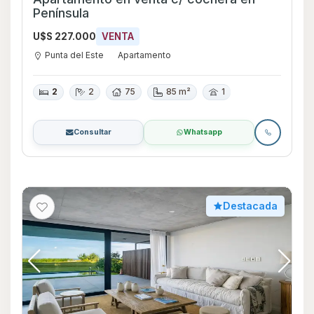
Península
U$S 227.000
VENTA
Punta del Este
Apartamento
2
2
75
85 m²
1
Consultar
Whatsapp
Destacada