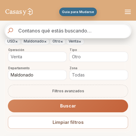
Se actualizaron los resultados. 288 propiedades encontradas.
Guia para Mudarse
Buscador
de
propiedades
×
×
×
×
USD
Maldonado
Otro
Venta
Operación
Tipo
Departamento
Zona
Filtros avanzados
Buscar
Limpiar filtros