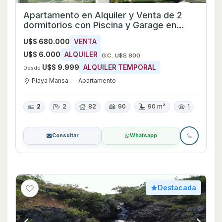
Apartamento en Alquiler y Venta de 2
dormitorios con Piscina y Garage en
Playa Mansa, Maldonado
U$S 680.000
VENTA
U$S 6.000
ALQUILER
G.C. U$S 800
U$S 9.999
ALQUILER TEMPORAL
Desde
Playa Mansa
Apartamento
2
2
82
90
90 m²
1
Consultar
Whatsapp
Destacada