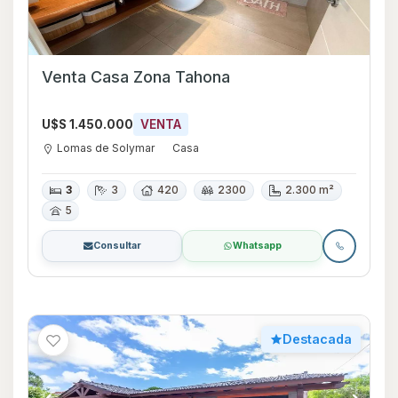
Venta Casa Zona Tahona
U$S 1.450.000
VENTA
Lomas de Solymar
Casa
3
3
420
2300
2.300 m²
5
Consultar
Whatsapp
Destacada