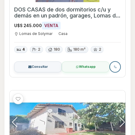
DOS CASAS de dos dormitorios c/u y
demás en un padrón, garages, Lomas de
Solymar
U$S 245.000
VENTA
Lomas de Solymar
Casa
4
2
180
180 m²
2
Consultar
Whatsapp