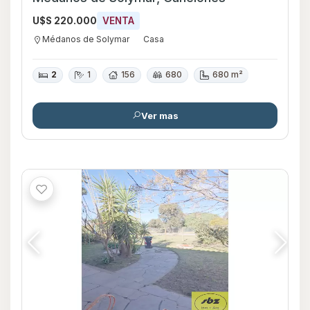
U$S 220.000
VENTA
Médanos de Solymar
Casa
2
1
156
680
680 m²
Ver mas