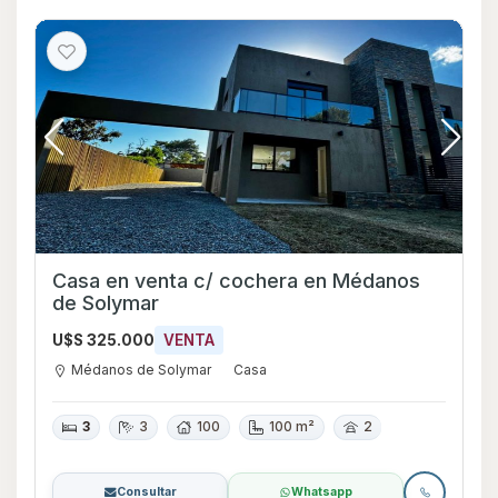
Casa en venta c/ cochera en Médanos
de Solymar
U$S 325.000
VENTA
Médanos de Solymar
Casa
3
3
100
100 m²
2
Consultar
Whatsapp