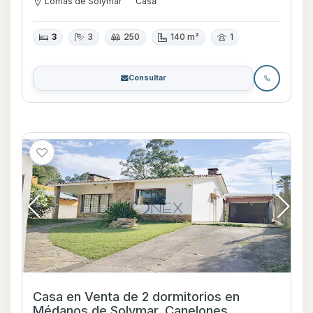
Lomas de Solymar
Casa
3
3
250
140 m²
1
Consultar
Casa en Venta de 2 dormitorios en
Médanos de Solymar, Canelones