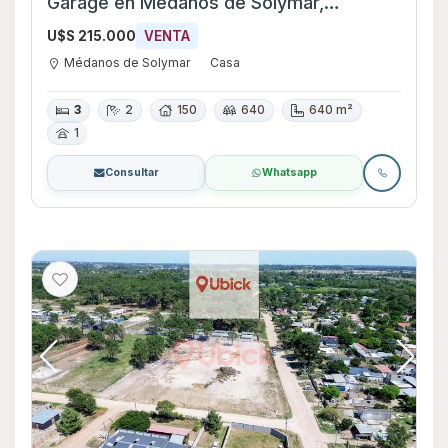
Garage en Médanos de Solymar,
Canelones
U$S 215.000
VENTA
Médanos de Solymar
Casa
3
2
150
640
640 m²
1
Consultar
Whatsapp