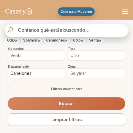
Se actualizaron los resultados. 288 propiedades encontradas.
Guia para Mudarse
Buscador
de
propiedades
×
×
×
×
×
USD
Solymar
Canelones
Otro
Venta
Operación
Tipo
Departamento
Zona
Filtros avanzados
Buscar
Limpiar filtros