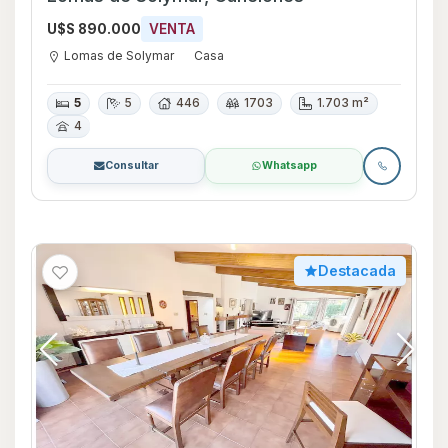
U$S 890.000
VENTA
Lomas de Solymar
Casa
5
5
446
1703
1.703 m²
4
Consultar
Whatsapp
Destacada