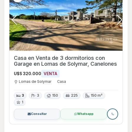
Casa en Venta de 3 dormitorios con
Garage en Lomas de Solymar, Canelones
U$S 320.000
VENTA
Lomas de Solymar
Casa
3
3
150
225
150 m²
1
Consultar
Whatsapp