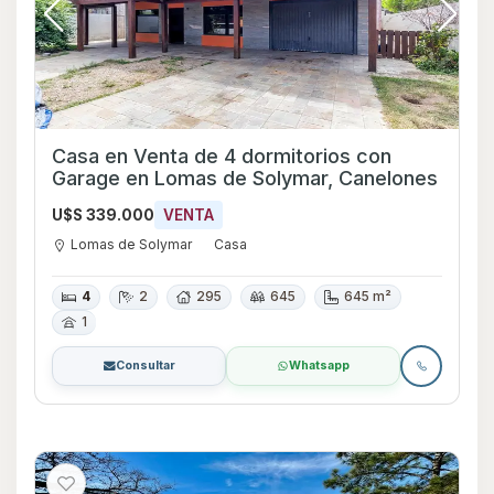
Casa en Venta de 4 dormitorios con
Garage en Lomas de Solymar, Canelones
U$S 339.000
VENTA
Lomas de Solymar
Casa
4
2
295
645
645 m²
1
Consultar
Whatsapp