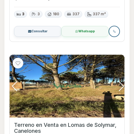
3
3
180
337
337 m²
Consultar
Whatsapp
Terreno en Venta en Lomas de Solymar,
Canelones