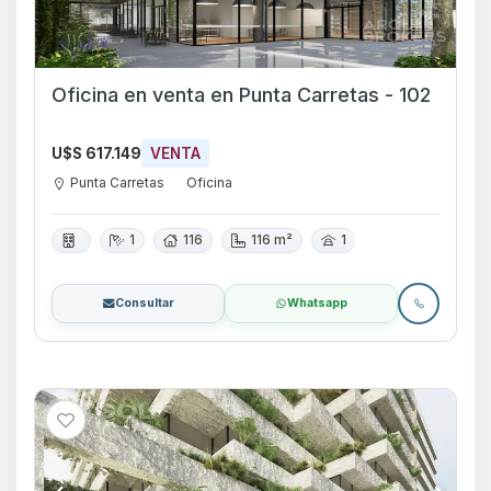
Oficina en venta en Punta Carretas - 102
U$S 617.149
VENTA
Punta Carretas
Oficina
1
116
116 m²
1
Consultar
Whatsapp