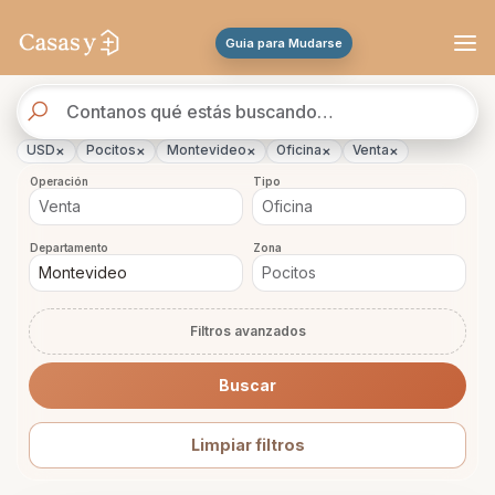
Se actualizaron los resultados. 288 propiedades encontradas.
Guia para Mudarse
Buscador
de
propiedades
×
×
×
×
×
USD
Pocitos
Montevideo
Oficina
Venta
Operación
Tipo
Departamento
Zona
Filtros avanzados
Buscar
Limpiar filtros