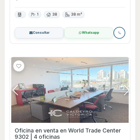
1
38
38 m²
Consultar
Whatsapp
Oficina en venta en World Trade Center
9302 | 4 oficinas