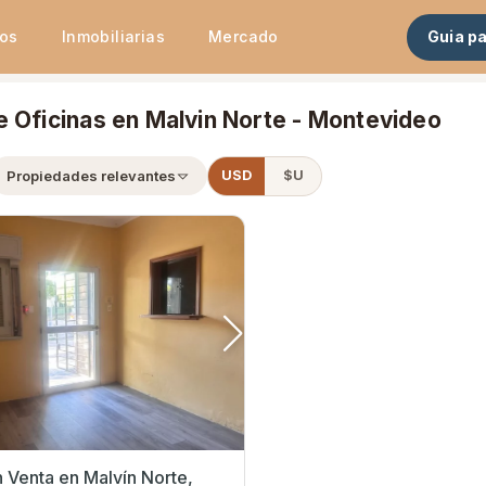
tos
Inmobiliarias
Mercado
Guia p
e Oficinas en Malvin Norte - Montevideo
Propiedades relevantes
USD
$U
n Malvín Norte,