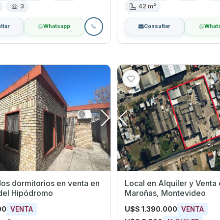
3
42 m²
ltar
Whatsapp
Consultar
What
dormitorios en venta en
Local en Alquiler y Venta en
 del Hipódromo
Maroñas, Montevideo
00
U$S 1.390.000
VENTA
VENTA