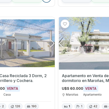
Casa Reciclada 3 Dorm, 2
Apartamento en Venta de
rrillero y Cochera.
dormitorio en Maroñ
000
U$S 60.000
VENTA
VENTA
Casa
Maroñas
Apartamento
2
126
190
1
1
42