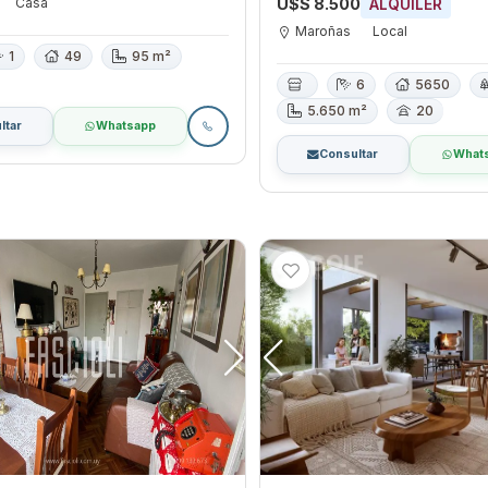
Casa
U$S 8.500
ALQUILER
Maroñas
Local
1
49
95 m²
6
5650
5.650 m²
20
ltar
Whatsapp
Consultar
What