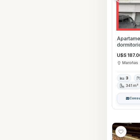
Apartame
U$S 187.
Maroñas
3
341 m²
Consu