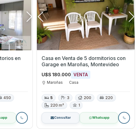
rios en
Casa en Venta de 5 dormitorios con
Garage en Maroñas, Montevideo
U$S 180.000
VENTA
Maroñas
Casa
450
5
3
200
220
220 m²
1
sapp
Consultar
Whatsapp