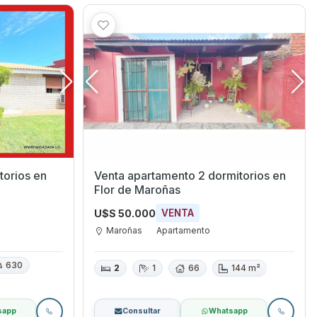
rios en
Venta apartamento 2 dormitorios en
Flor de Maroñas
U$S 50.000
VENTA
Maroñas
Apartamento
630
2
1
66
144 m²
sapp
Consultar
Whatsapp