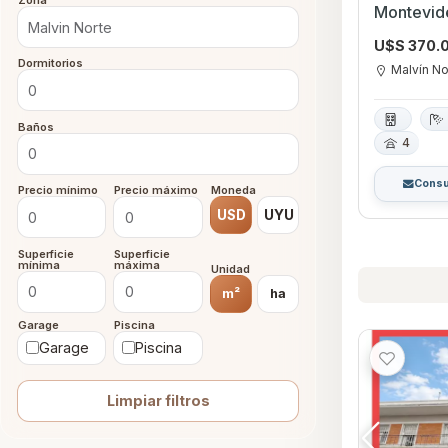
Zona
Montevid
U$S 370.
Dormitorios
Malvín No
Baños
4
Consu
Precio mínimo
Precio máximo
Moneda
USD
UYU
Superficie
Superficie
mínima
máxima
Unidad
m²
ha
Garage
Piscina
Garage
Piscina
Limpiar filtros