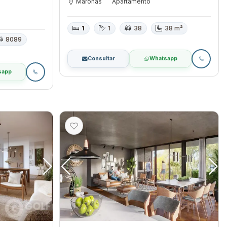
Maroñas
Apartamento
1
1
38
38 m²
8089
Consultar
Whatsapp
sapp