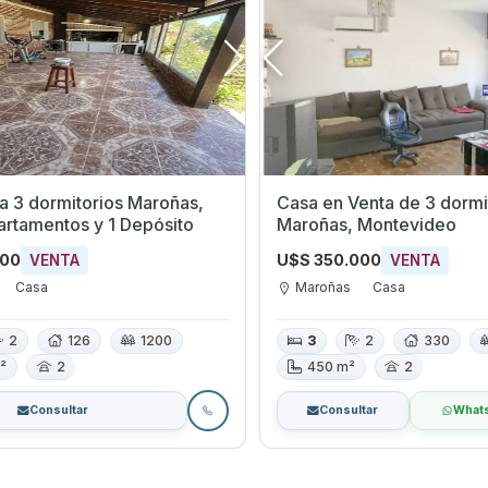
a 3 dormitorios Maroñas,
Casa en Venta de 3 dormito
rtamentos y 1 Depósito
Maroñas, Montevideo
000
U$S 350.000
VENTA
VENTA
Casa
Maroñas
Casa
2
126
1200
3
2
330
²
2
450 m²
2
Consultar
Consultar
What