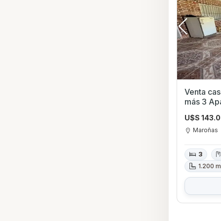
Venta cas
más 3 Apa
U$S 143.
Maroñas
3
1.200 m