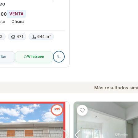
eo
000
VENTA
rte
Oficina
2
471
644 m²
ltar
Whatsapp
Más resultados simi