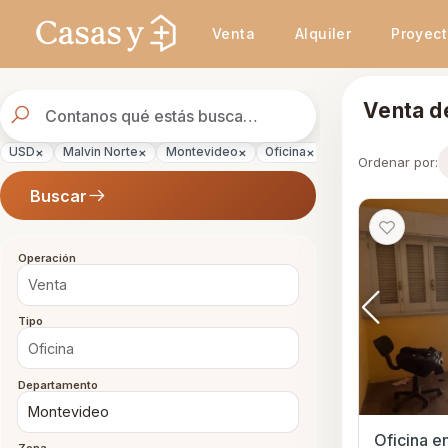
Se actualizaron los resultados. 45 propiedades encontradas.
Venta
Alquiler
Proyec
Buscador
Venta d
de
propiedades
×
×
×
×
×
USD
Malvin Norte
Montevideo
Oficina
Venta
Ordenar por:
Buscar
Operación
Tipo
Departamento
Oficina en Venta e