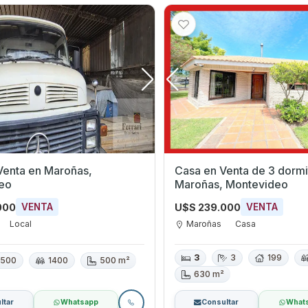
n Maroñas,
Casa en Venta de 3 dormito
eo
Maroñas, Montevideo
000
U$S 239.000
VENTA
VENTA
Local
Maroñas
Casa
3
3
199
500
1400
500 m²
630 m²
ltar
Whatsapp
Consultar
What