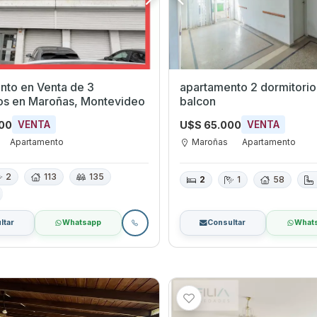
nto en Venta de 3
apartamento 2 dormitorio
dormitorios en Maroñas, Montevideo
balcon
000
U$S 65.000
VENTA
VENTA
Apartamento
Maroñas
Apartamento
2
113
135
2
1
58
ltar
Whatsapp
Consultar
What