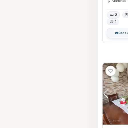
Maroñas
2
1
Consu