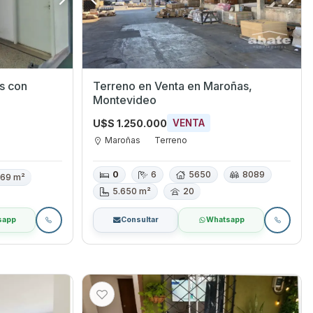
s con
Terreno en Venta en Maroñas,
Montevideo
U$S 1.250.000
VENTA
Maroñas
Terreno
0
6
5650
8089
69 m²
5.650 m²
20
sapp
Consultar
Whatsapp