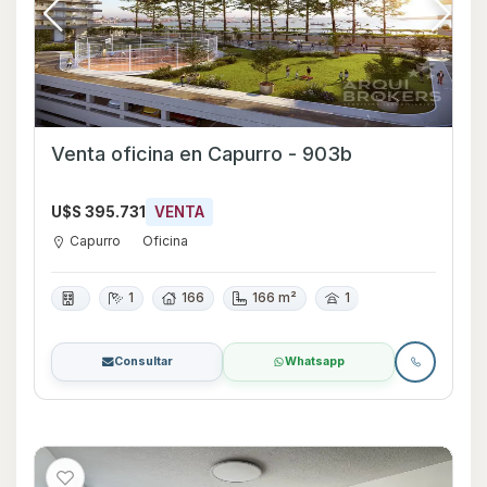
Venta oficina en Capurro - 903b
U$S 395.731
VENTA
Capurro
Oficina
1
166
166 m²
1
Consultar
Whatsapp