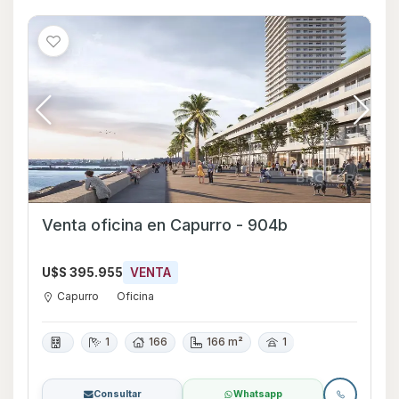
Venta oficina en Capurro - 904b
U$S 395.955
VENTA
Capurro
Oficina
1
166
166 m²
1
Consultar
Whatsapp