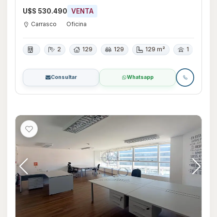
U$S 530.490
VENTA
Carrasco
Oficina
2
129
129
129 m²
1
Consultar
Whatsapp