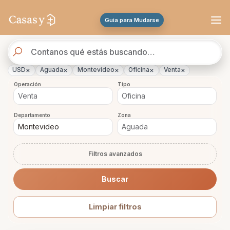
Se actualizaron los resultados. 46 propiedades encontradas.
Guia para Mudarse
Buscador
de
propiedades
×
×
×
×
×
USD
Aguada
Montevideo
Oficina
Venta
Operación
Tipo
Departamento
Zona
Filtros avanzados
Buscar
Limpiar filtros