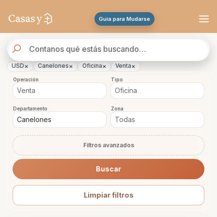
Se actualizaron los resultados. 45 propiedades encontradas.
Guia para Mudarse
Buscador
de
propiedades
×
×
×
×
USD
Canelones
Oficina
Venta
Operación
Tipo
Departamento
Zona
Filtros avanzados
Buscar
Limpiar filtros