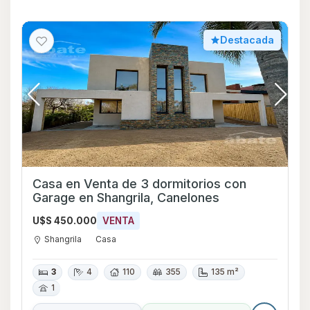
Destacada
Casa en Venta de 3 dormitorios con
Garage en Shangrila, Canelones
U$S 450.000
VENTA
Shangrila
Casa
3
4
110
355
135 m²
1