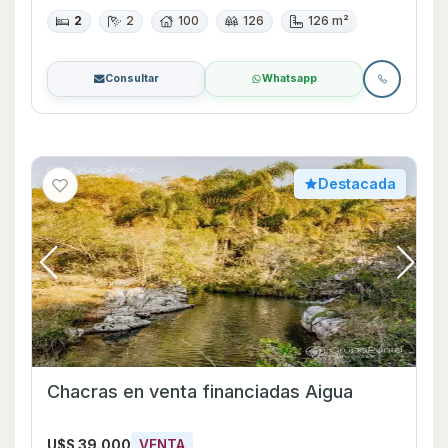
2
2
100
126
126 m²
Consultar
Whatsapp
Destacada
Chacras en venta financiadas Aigua
U$S 39.000
VENTA