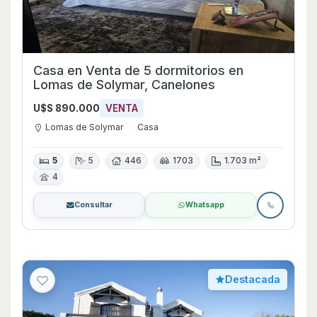
Casa en Venta de 5 dormitorios en
Lomas de Solymar, Canelones
U$S 890.000
VENTA
Lomas de Solymar
Casa
5
5
446
1703
1.703 m²
4
Consultar
Whatsapp
Destacada