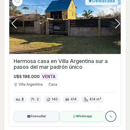
Destacada
Hermosa casa en Villa Argentina sur a
pasos del mar padrón único
U$S 198.000
VENTA
Villa Argentina
Casa
2
2
140
414
414 m²
Consultar
Whatsapp