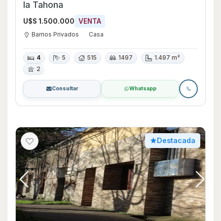
la Tahona
U$S 1.500.000
VENTA
Barrios Privados
Casa
4
5
515
1497
1.497 m²
2
Consultar
Whatsapp
Destacada