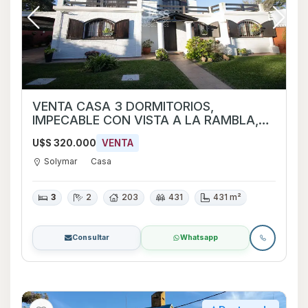
VENTA CASA 3 DORMITORIOS,
IMPECABLE CON VISTA A LA RAMBLA,
PISCINA Y BARBACOA. PARQUE DE
U$S 320.000
VENTA
SOLYMAR
Solymar
Casa
3
2
203
431
431 m²
Consultar
Whatsapp