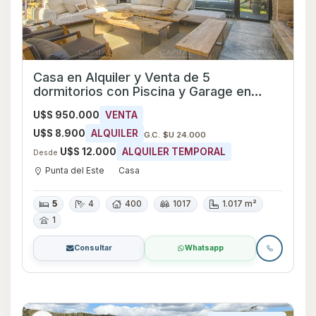
Casa en Alquiler y Venta de 5
dormitorios con Piscina y Garage en
Punta del Este, Maldonado
U$S 950.000
VENTA
U$S 8.900
ALQUILER
G.C. $U 24.000
U$S 12.000
ALQUILER TEMPORAL
Desde
Punta del Este
Casa
5
4
400
1017
1.017 m²
1
Consultar
Whatsapp