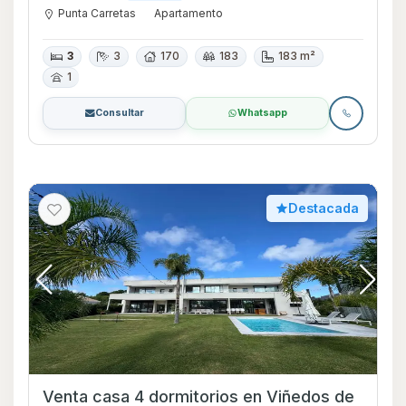
Punta Carretas
Apartamento
3
3
170
183
183 m²
1
Consultar
Whatsapp
Destacada
Venta casa 4 dormitorios en Viñedos de