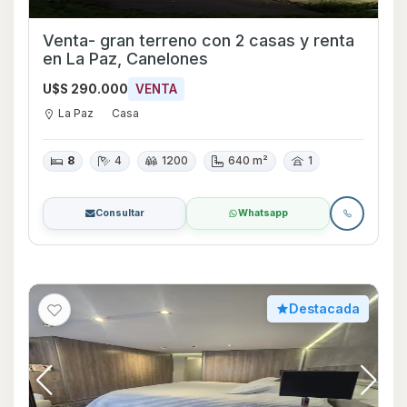
Venta- gran terreno con 2 casas y renta
en La Paz, Canelones
U$S 290.000
VENTA
La Paz
Casa
8
4
1200
640 m²
1
Consultar
Whatsapp
Destacada