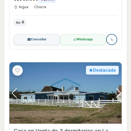
Aigua
Chacra
0
Consultar
Whatsapp
Destacada
Casa en Venta de 3 dormitorios en La