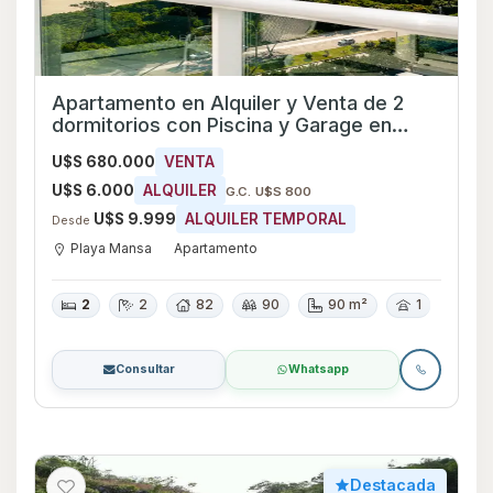
Apartamento en Alquiler y Venta de 2
dormitorios con Piscina y Garage en
Playa Mansa, Maldonado
U$S 680.000
VENTA
U$S 6.000
ALQUILER
G.C. U$S 800
U$S 9.999
ALQUILER TEMPORAL
Desde
Playa Mansa
Apartamento
2
2
82
90
90 m²
1
Consultar
Whatsapp
Destacada