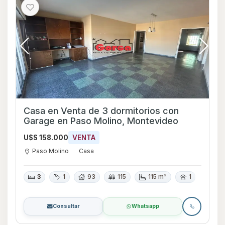
Casa en Venta de 3 dormitorios con
Garage en Paso Molino, Montevideo
U$S 158.000
VENTA
Paso Molino
Casa
3
1
93
115
115 m²
1
Consultar
Whatsapp