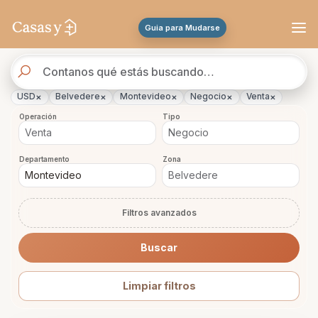
Se actualizaron los resultados. 45 propiedades encontradas.
Guia para Mudarse
Buscador
de
propiedades
×
×
×
×
×
USD
Belvedere
Montevideo
Negocio
Venta
Operación
Tipo
Departamento
Zona
Filtros avanzados
Buscar
Limpiar filtros