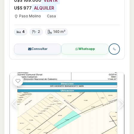
U$S 169.000
VENTA
U$S 977
ALQUILER
Paso Molino
Casa
4
2
140 m²
Consultar
Whatsapp