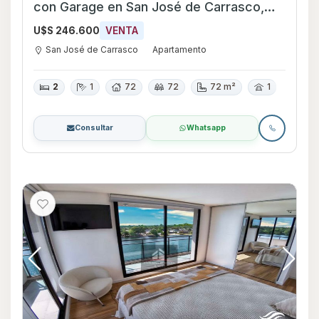
con Garage en San José de Carrasco,
Canelones
U$S 246.600
VENTA
San José de Carrasco
Apartamento
2
1
72
72
72 m²
1
Consultar
Whatsapp