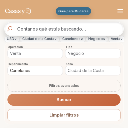
Se actualizaron los resultados. 45 propiedades encontradas.
Guia para Mudarse
Buscador
de
propiedades
×
×
×
×
×
USD
Ciudad de la Costa
Canelones
Negocio
Venta
Operación
Tipo
Departamento
Zona
Filtros avanzados
Buscar
Limpiar filtros