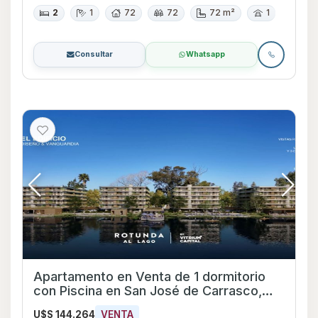
2
1
72
72
72 m²
1
Consultar
Whatsapp
Apartamento en Venta de 1 dormitorio
con Piscina en San José de Carrasco,
Canelones
U$S 144.264
VENTA