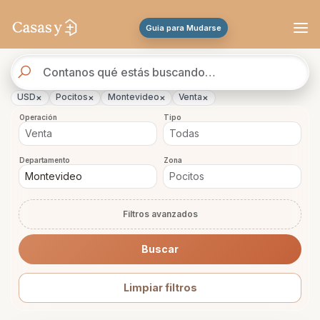
Se actualizaron los resultados. 2118 propiedades encontradas.
Guia para Mudarse
Buscador
de
propiedades
×
×
×
×
USD
Pocitos
Montevideo
Venta
Operación
Tipo
Departamento
Zona
Filtros avanzados
Buscar
Limpiar filtros