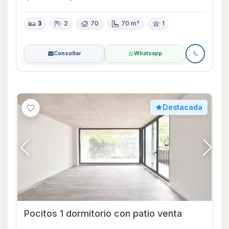
3
2
70
70 m²
1
Consultar
Whatsapp
Destacada
Pocitos 1 dormitorio con patio venta