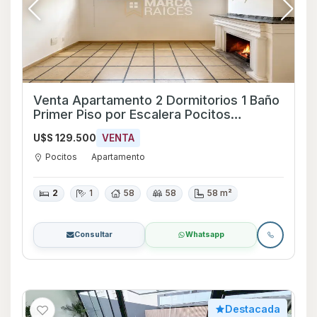
Venta Apartamento 2 Dormitorios 1 Baño
Primer Piso por Escalera Pocitos
Montevideo
U$S 129.500
VENTA
Pocitos
Apartamento
2
1
58
58
58 m²
Consultar
Whatsapp
Destacada