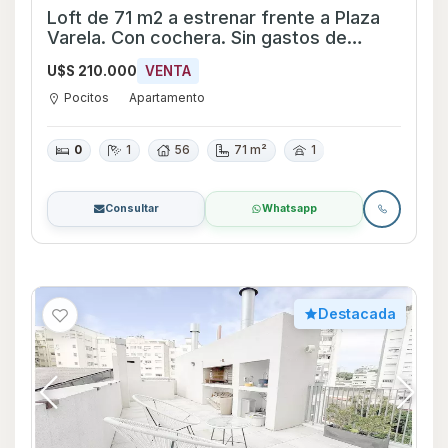
Loft de 71 m2 a estrenar frente a Plaza
Varela. Con cochera. Sin gastos de
ocupación!
U$S 210.000
VENTA
Pocitos
Apartamento
0
1
56
71 m²
1
Consultar
Whatsapp
Destacada