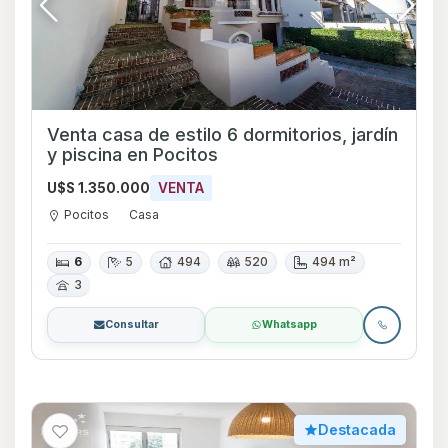
Venta casa de estilo 6 dormitorios, jardín
y piscina en Pocitos
U$S 1.350.000
VENTA
Pocitos
Casa
6
5
494
520
494 m²
3
Consultar
Whatsapp
Destacada