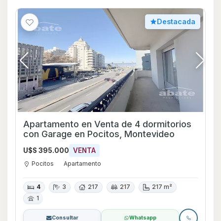
Destacada
Apartamento en Venta de 4 dormitorios
con Garage en Pocitos, Montevideo
U$S 395.000
VENTA
Pocitos
Apartamento
4
3
217
217
217 m²
1
Consultar
Whatsapp