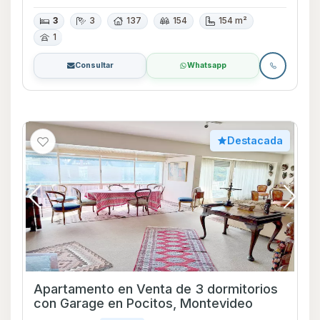
3
3
137
154
154 m²
1
Consultar
Whatsapp
Destacada
Apartamento en Venta de 3 dormitorios
con Garage en Pocitos, Montevideo