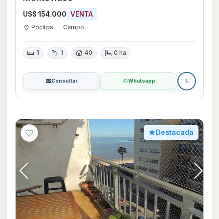
U$S 154.000
VENTA
Pocitos
Campo
1
1
40
0 ha
Consultar
Whatsapp
Destacada