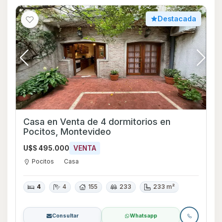
Destacada
Casa en Venta de 4 dormitorios en
Pocitos, Montevideo
U$S 495.000
VENTA
Pocitos
Casa
4
4
155
233
233 m²
Consultar
Whatsapp