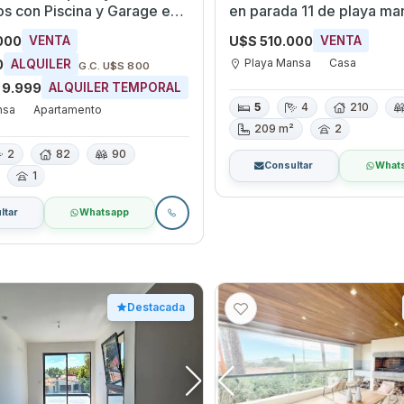
os con Piscina y Garage en
en parada 11 de playa ma
nsa, Maldonado
del Este
000
U$S 510.000
VENTA
VENTA
Playa Mansa
Casa
0
ALQUILER
G.C. U$S 800
 9.999
ALQUILER TEMPORAL
5
4
210
nsa
Apartamento
209 m²
2
2
82
90
Consultar
What
1
ltar
Whatsapp
Destacada