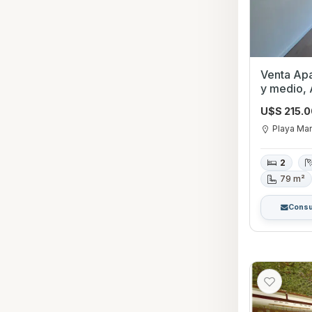
Venta Apa
y medio, A Estrenar Playa Mansa,
Punta del
U$S 215.
Playa Ma
2
79 m²
Consu