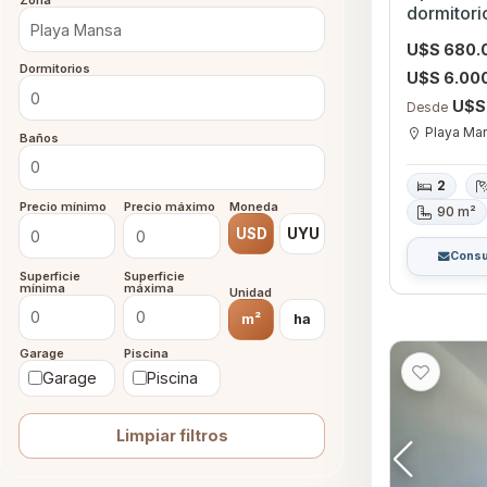
Zona
dormitori
Playa Ma
U$S 680.
Dormitorios
U$S 6.00
U$S
Desde
Playa Ma
Baños
2
Precio mínimo
Precio máximo
Moneda
90 m²
USD
UYU
Consu
Superficie
Superficie
mínima
máxima
Unidad
m²
ha
Garage
Piscina
Garage
Piscina
Limpiar filtros