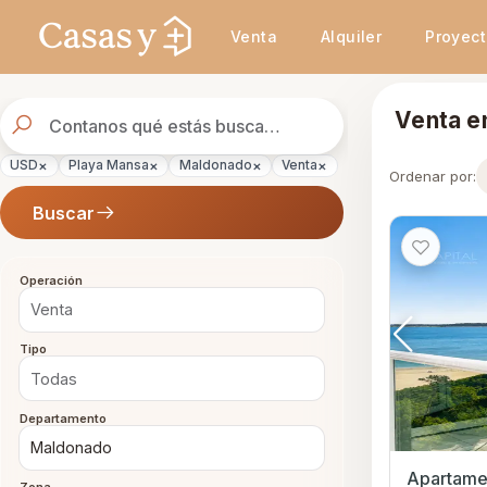
Se actualizaron los resultados. 2408 propiedades encontradas.
Venta
Alquiler
Proyec
Buscador
Venta e
de
propiedades
×
×
×
×
USD
Playa Mansa
Maldonado
Venta
Ordenar por:
Buscar
Operación
Tipo
Departamento
Apartamen