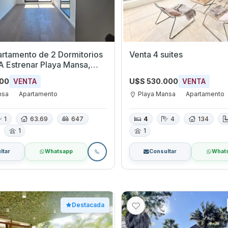
rtamento de 2 Dormitorios
Venta 4 suites
 Este
000
U$S 530.000
VENTA
VENTA
nsa
Apartamento
Playa Mansa
Apartamento
1
63.69
647
4
4
134
1
1
ltar
Whatsapp
Consultar
What
Destacada