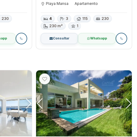
Playa Mansa
Apartamento
230
4
3
115
230
230 m²
1
sapp
Consultar
Whatsapp