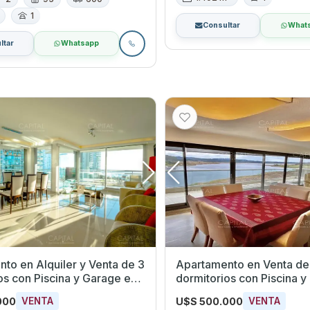
1
Consultar
What
ltar
Whatsapp
to en Alquiler y Venta de 3
Apartamento en Venta de
os con Piscina y Garage en
dormitorios con Piscina y
nsa, Maldonado
Playa Mansa, Maldonado
000
U$S 500.000
VENTA
VENTA