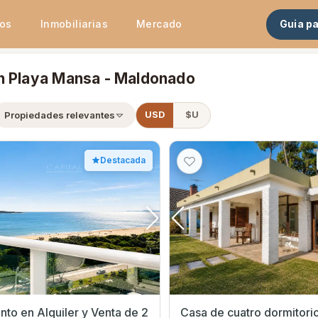
tos
Inmobiliarias
Mercado
Guia p
n Playa Mansa - Maldonado
Propiedades relevantes
USD
$U
Destacada
to en Alquiler y Venta de 2
Casa de cuatro dormitorio