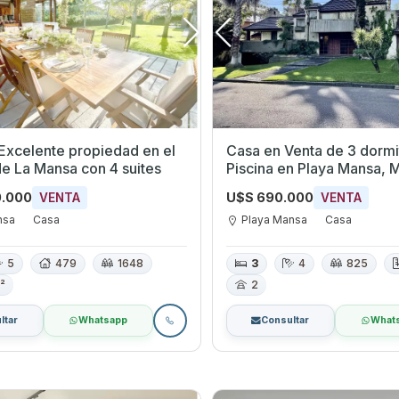
Excelente propiedad en el
Casa en Venta de 3 dormi
e La Mansa con 4 suites
Piscina en Playa Mansa,
0.000
U$S 690.000
VENTA
VENTA
nsa
Casa
Playa Mansa
Casa
5
479
1648
3
4
825
²
2
ltar
Whatsapp
Consultar
What