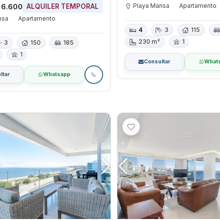
Playa Mansa
Apartamento
 6.600
ALQUILER TEMPORAL
nsa
Apartamento
4
3
115
230 m²
1
3
150
185
1
Consultar
What
ltar
Whatsapp