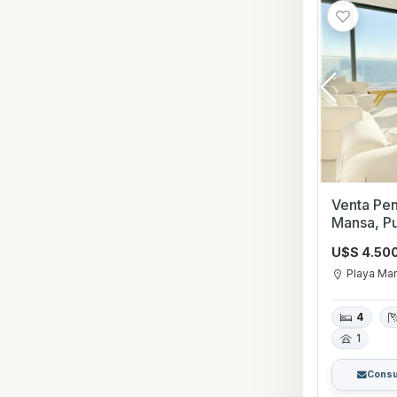
Venta Pen
Mansa, Pu
U$S 4.50
Playa Ma
4
1
Consu