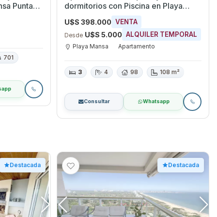
nsa Punta
dormitorios con Piscina en Playa
Mansa, Maldonado
U$S 398.000
VENTA
U$S 5.000
ALQUILER TEMPORAL
Desde
Playa Mansa
Apartamento
701
3
4
98
108 m²
sapp
Consultar
Whatsapp
Destacada
Destacada