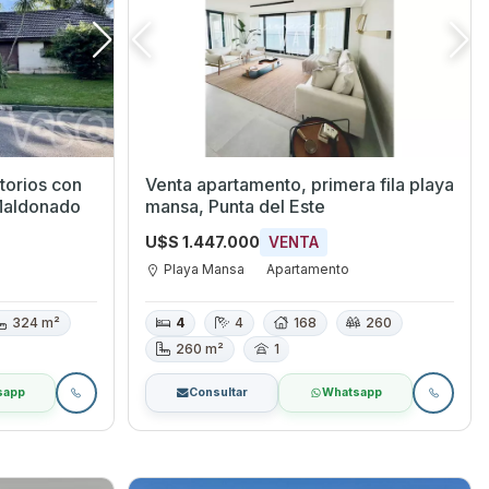
torios con
Venta apartamento, primera fila playa
 Maldonado
mansa, Punta del Este
U$S 1.447.000
VENTA
Playa Mansa
Apartamento
324 m²
4
4
168
260
260 m²
1
sapp
Consultar
Whatsapp