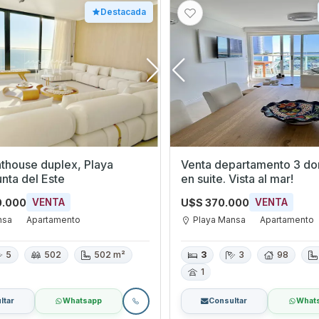
Destacada
thouse duplex, Playa
Venta departamento 3 dor
nta del Este
en suite. Vista al mar!
0.000
U$S 370.000
VENTA
VENTA
nsa
Apartamento
Playa Mansa
Apartamento
5
502
502 m²
3
3
98
1
ltar
Whatsapp
Consultar
What