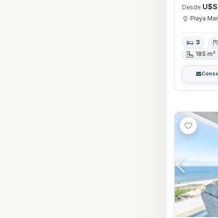
U$S
Desde
Playa Ma
3
185 m²
Consu