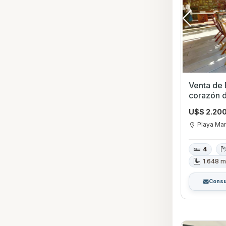
Venta de 
corazón d
U$S 2.20
Playa Ma
4
1.648 m
Consu