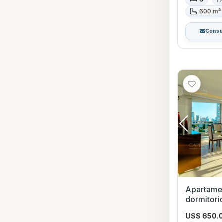
600 m²
Consu
Apartamen
dormitori
Playa Ma
U$S 650.