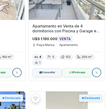
Apartamento en Venta de 4
dormitorios con Piscina y Garage en
Playa Mansa, Maldonado
U$S 1.190.000
VENTA
Playa Mansa
Apartamento
160 m²
4
5
152
200 m²
1
sapp
Consultar
Whatsapp
Destacada
Destacada