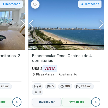
Destacada
Destacada
mitorios, 2
Espectacular Fendi Chateau de 4
dormitorios
U$S 2
VENTA
Playa Mansa
Apartamento
98 m²
4
5
189
244 m²
3
sapp
Consultar
Whatsapp