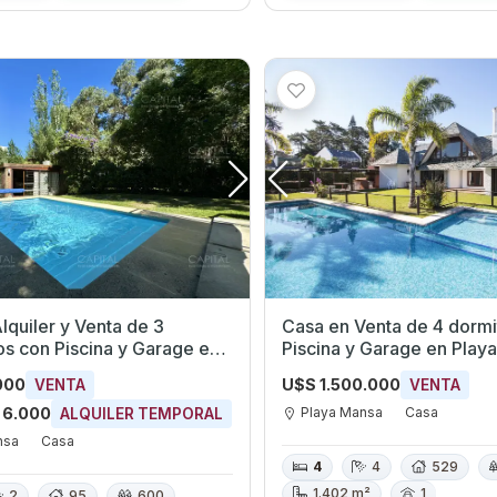
lquiler y Venta de 3
Casa en Venta de 4 dormi
os con Piscina y Garage en
Piscina y Garage en Play
nsa, Maldonado
Maldonado
000
U$S 1.500.000
VENTA
VENTA
Playa Mansa
Casa
 6.000
ALQUILER TEMPORAL
nsa
Casa
4
4
529
1.402 m²
1
2
95
600