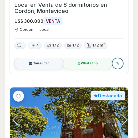
Local en Venta de 8 dormitorios en
Cordón, Montevideo
U$S 300.000
VENTA
Cordón
Local
4
172
172
172 m²
Consultar
Whatsapp
Destacada