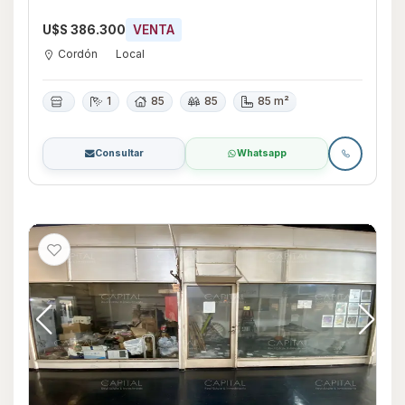
U$S 386.300
VENTA
Cordón
Local
1
85
85
85 m²
Consultar
Whatsapp