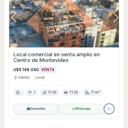
Local comercial en venta amplio en
Centro de Montevideo
U$S 149.040
VENTA
Centro
Local
1
71.25
71.25
71 m²
Consultar
Whatsapp