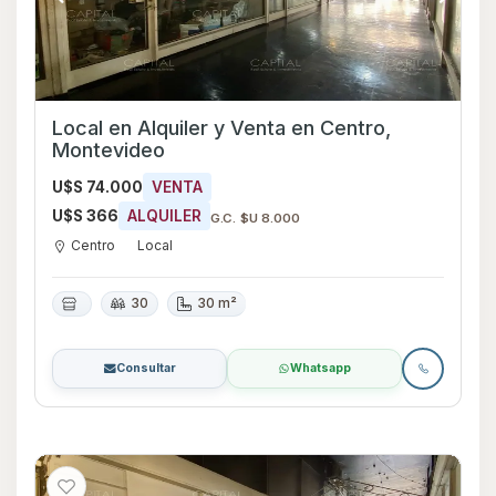
Local en Alquiler y Venta en Centro,
Montevideo
U$S 74.000
VENTA
U$S 366
ALQUILER
G.C. $U 8.000
Centro
Local
30
30 m²
Consultar
Whatsapp