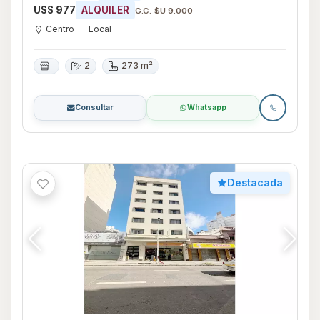
U$S 977
ALQUILER
G.C. $U 9.000
Centro
Local
2
273 m²
Consultar
Whatsapp
Destacada