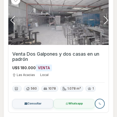
Venta Dos Galpones y dos casas en un
padrón
U$S 180.000
VENTA
Las Acacias
Local
560
1078
1.078 m²
1
Consultar
Whatsapp