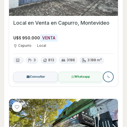
Local en Venta en Capurro, Montevideo
U$S 950.000
VENTA
Capurro
Local
3
813
3188
3.188 m²
Consultar
Whatsapp