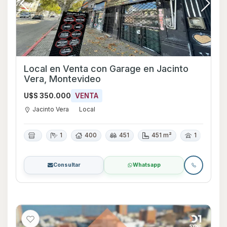
Local en Venta con Garage en Jacinto
Vera, Montevideo
U$S 350.000
VENTA
Jacinto Vera
Local
1
400
451
451 m²
1
Consultar
Whatsapp