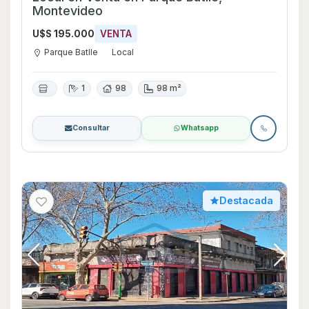
Montevideo
U$S 195.000
VENTA
Parque Batlle
Local
1
98
98 m²
Consultar
Whatsapp
Destacada