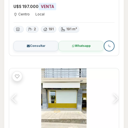
U$S 197.000
VENTA
Centro
Local
2
191
191 m²
Consultar
Whatsapp