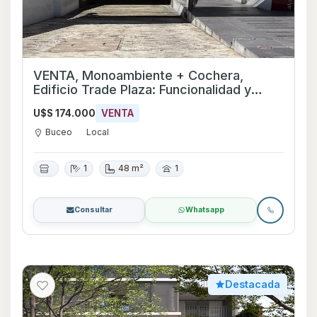
VENTA, Monoambiente + Cochera,
Edificio Trade Plaza: Funcionalidad y
Prestigio en Montevideo, Uruguay.
U$S 174.000
VENTA
Buceo
Local
1
48 m²
1
Consultar
Whatsapp
Destacada