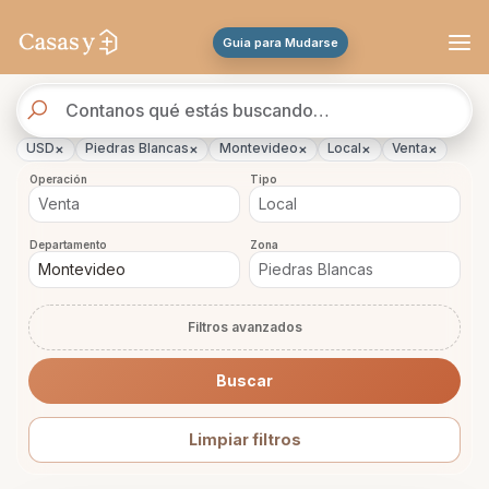
Se actualizaron los resultados. 288 propiedades encontradas.
Guia para Mudarse
Buscador
de
propiedades
×
×
×
×
×
USD
Piedras Blancas
Montevideo
Local
Venta
Operación
Tipo
Departamento
Zona
Filtros avanzados
Buscar
Limpiar filtros