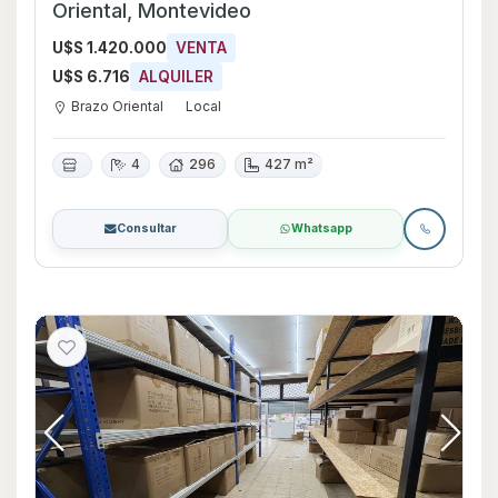
Oriental, Montevideo
U$S 1.420.000
VENTA
U$S 6.716
ALQUILER
Brazo Oriental
Local
4
296
427 m²
Consultar
Whatsapp