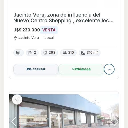
Jacinto Vera, zona de influencia del
Nuevo Centro Shopping , excelente local
planta baja de edificio de 3 pisos gran
U$S 230.000
VENTA
frente .Grandes ventanales al frente .
Rampa 14 mts Con renta de $ 36.000
Jacinto Vera
Local
2
293
310
310 m²
Consultar
Whatsapp