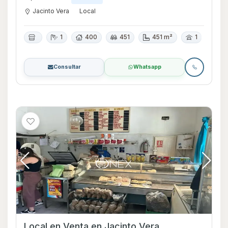
Jacinto Vera
Local
1
400
451
451 m²
1
Consultar
Whatsapp
Local en Venta en Jacinto Vera,