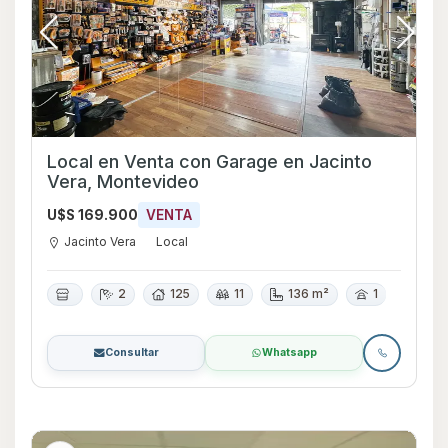
Local en Venta con Garage en Jacinto
Vera, Montevideo
U$S 169.900
VENTA
Jacinto Vera
Local
2
125
11
136 m²
1
Consultar
Whatsapp