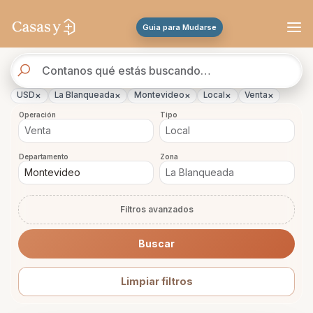
Se actualizaron los resultados. 46 propiedades encontradas.
Guia para Mudarse
Buscador
de
propiedades
×
×
×
×
×
USD
La Blanqueada
Montevideo
Local
Venta
Operación
Tipo
Departamento
Zona
Filtros avanzados
Buscar
Limpiar filtros