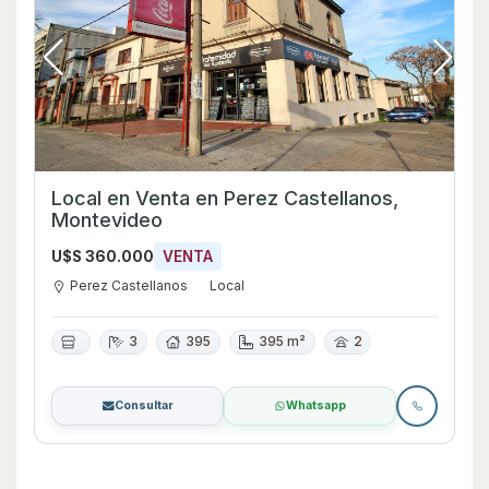
Local en Venta en Perez Castellanos,
Montevideo
U$S 360.000
VENTA
Perez Castellanos
Local
3
395
395 m²
2
Consultar
Whatsapp