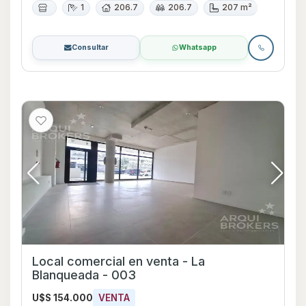
1
206.7
206.7
207 m²
Consultar
Whatsapp
Local comercial en venta - La
Blanqueada - 003
U$S 154.000
VENTA