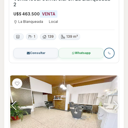
2
U$S 463.500
VENTA
La Blanqueada
Local
1
139
139 m²
Consultar
Whatsapp