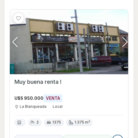
Muy buena renta !
U$S 950.000
VENTA
La Blanqueada
Local
2
1375
1.375 m²