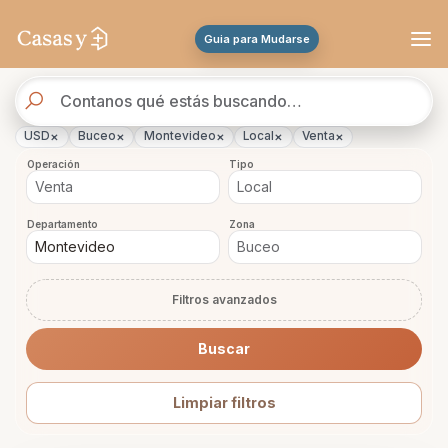
Se actualizaron los resultados. 47 propiedades encontradas.
Guia para Mudarse
Buscador
de
propiedades
×
×
×
×
×
USD
Buceo
Montevideo
Local
Venta
Operación
Tipo
Departamento
Zona
Filtros avanzados
Buscar
Limpiar filtros