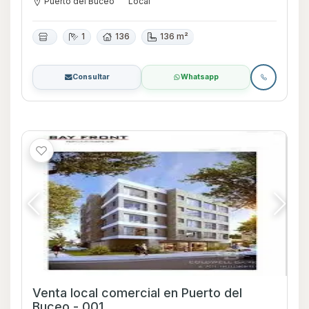
Puerto del Buceo
Local
1
136
136 m²
Consultar
Whatsapp
Venta local comercial en Puerto del
Buceo - 001