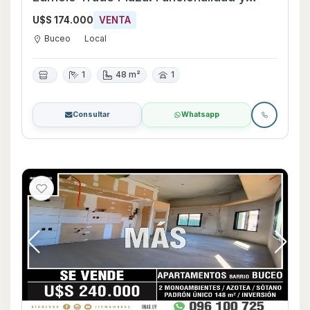
Prestigio en Montevideo, Uruguay.
U$S 174.000
VENTA
Buceo
Local
1
48 m²
1
Consultar
Whatsapp