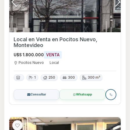
Local en Venta en Pocitos Nuevo,
Montevideo
U$S 1.800.000
VENTA
Pocitos Nuevo
Local
1
250
300
300 m²
Consultar
Whatsapp