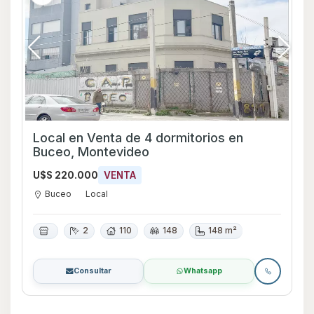
Local en Venta de 4 dormitorios en
Buceo, Montevideo
U$S 220.000
VENTA
Buceo
Local
2
110
148
148 m²
Consultar
Whatsapp