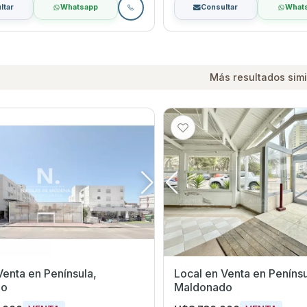
ltar
Whatsapp
Consultar
What
Más resultados simi
 Península,
Local en Venta en Península,
do
Maldonado