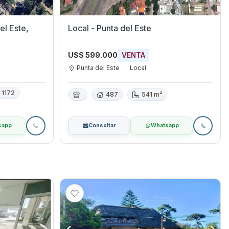
Local - Punta del Este
U$S 599.000
VENTA
Punta del Este
Local
1172
487
541 m²
sapp
Consultar
Whatsapp