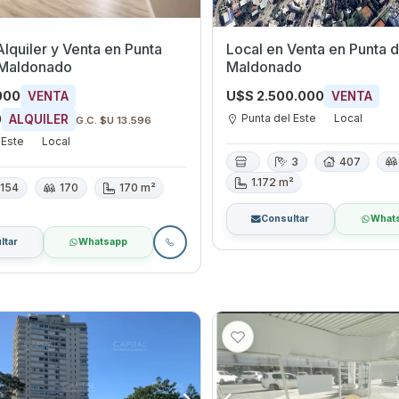
iler y Venta en Punta
Local en Venta en Punta del Este,
 Maldonado
Maldonado
000
U$S 2.500.000
VENTA
VENTA
Punta del Este
Local
0
ALQUILER
G.C. $U 13.596
 Este
Local
3
407
1.172 m²
154
170
170 m²
Consultar
What
ltar
Whatsapp