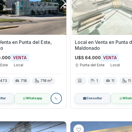
ta del Este,
Local en Venta en Punta del Este,
do
Maldonado
0.000
U$S 64.000
VENTA
VENTA
 Este
Local
Punta del Este
Local
473
718
718 m²
1
11
11
ltar
Whatsapp
Consultar
What