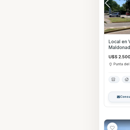
Local en Venta en Pun
Maldona
U$S 2.50
Punta del
Consu