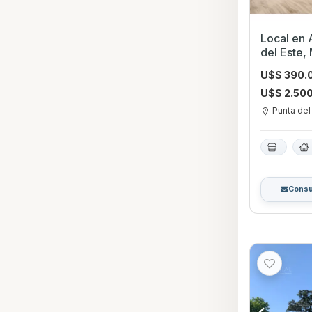
Local en Alqu
del Este,
U$S 390.
U$S 2.50
Punta del
Consu