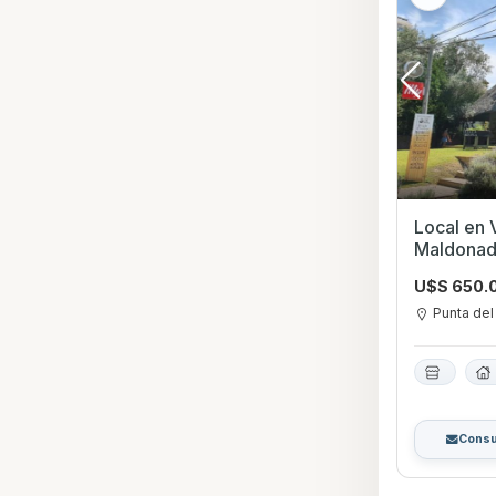
Local en Venta en Pun
Maldona
U$S 650.
Punta del
Consu