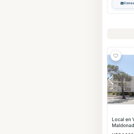
Consu
Local en Venta en
Maldona