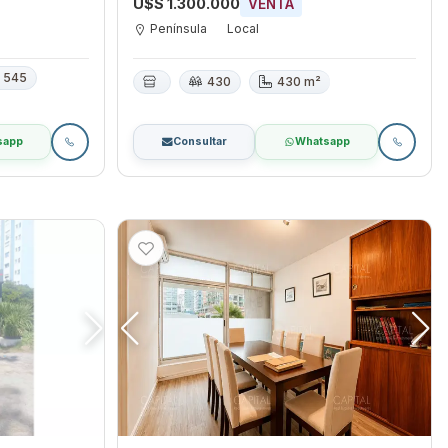
U$S 1.300.000
VENTA
Península
Local
545
430
430 m²
sapp
Consultar
Whatsapp