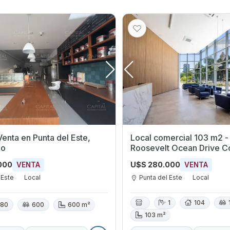
ta del Este,
Local comercial 103 m2 -
do
Roosevelt Ocean Drive Co
Punta del Este
000
U$S 280.000
VENTA
VENTA
 Este
Local
Punta del Este
Local
1
104
80
600
600 m²
103 m²