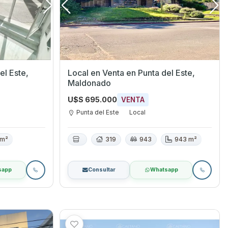
Local en Venta en Punta del Este,
Maldonado
U$S 695.000
VENTA
Punta del Este
Local
 m²
319
943
943 m²
sapp
Consultar
Whatsapp