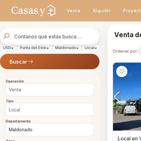
Se actualizaron los resultados. 47 propiedades encontradas.
Venta
Alquiler
Proyec
Buscador
Venta d
de
propiedades
×
×
×
×
×
USD
Punta del Este
Maldonado
Local
Venta
Ordenar por:
Buscar
Operación
Tipo
Departamento
Local en Venta en Pun