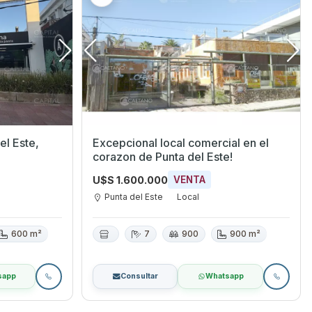
Excepcional local comercial en el
corazon de Punta del Este!
U$S 1.600.000
VENTA
Punta del Este
Local
600 m²
7
900
900 m²
sapp
Consultar
Whatsapp