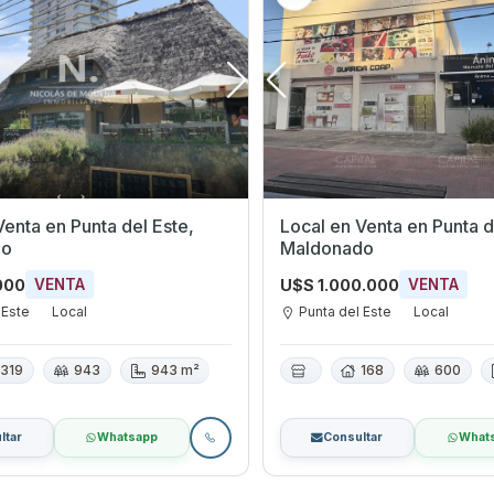
ta del Este,
Local en Venta en Punta del Este,
do
Maldonado
000
U$S 1.000.000
VENTA
VENTA
 Este
Local
Punta del Este
Local
319
943
943 m²
168
600
ltar
Whatsapp
Consultar
What