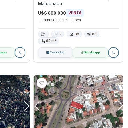
Maldonado
U$S 600.000
VENTA
Punta del Este
Local
2
88
88
88 m²
sapp
Consultar
Whatsapp