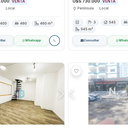
0.000
U$S 730.000
VENTA
VENTA
a
Local
Península
Local
3
545
400
460
460 m²
545 m²
ltar
Whatsapp
Consultar
What