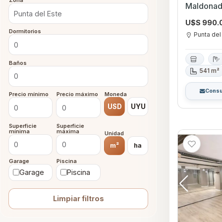
Zona
Maldona
U$S 990.
Dormitorios
Punta del
Baños
541 m²
Consu
Precio mínimo
Precio máximo
Moneda
USD
UYU
Superficie
Superficie
mínima
máxima
Unidad
m²
ha
Garage
Piscina
Garage
Piscina
Limpiar filtros