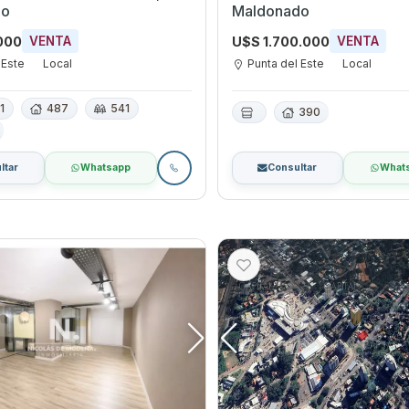
do
Maldonado
000
U$S 1.700.000
VENTA
VENTA
 Este
Local
Punta del Este
Local
1
487
541
390
ltar
Whatsapp
Consultar
What