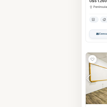
U$S 1.26
Penínsul
Consu