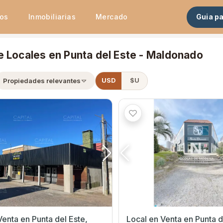
tos
Inmobiliarias
Mercado
Guia p
e Locales en Punta del Este - Maldonado
Propiedades relevantes
USD
$U
ta del Este,
Local en Venta en Punta del Este,