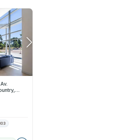
 Av.
untry,
103