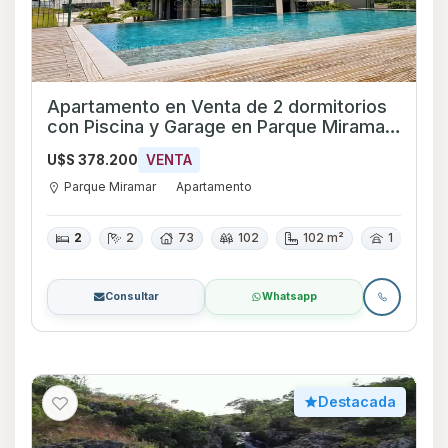
Apartamento en Venta de 2 dormitorios
con Piscina y Garage en Parque Miramar,
Canelones
U$S 378.200
VENTA
Parque Miramar
Apartamento
2
2
73
102
102 m²
1
Consultar
Whatsapp
Destacada