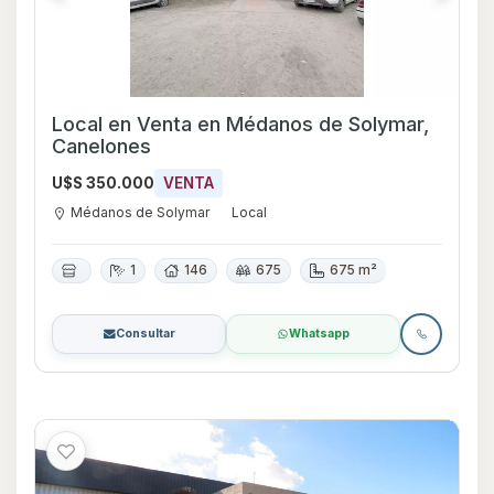
Local en Venta en Médanos de Solymar,
Canelones
U$S 350.000
VENTA
Médanos de Solymar
Local
1
146
675
675 m²
Consultar
Whatsapp