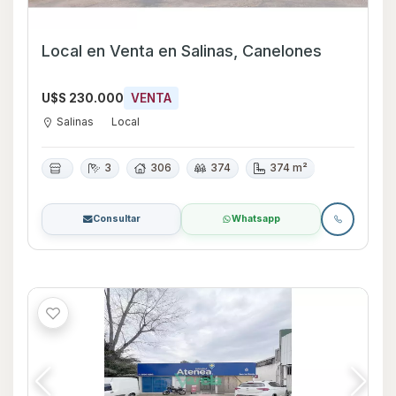
Local en Venta en Salinas, Canelones
U$S 230.000
VENTA
Salinas
Local
3
306
374
374 m²
Consultar
Whatsapp