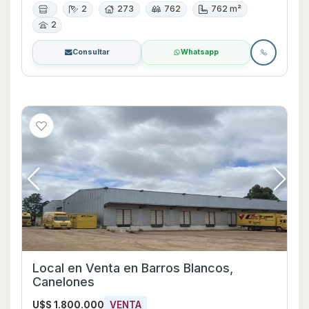
2
273
762
762 m²
2
Consultar
Whatsapp
Local en Venta en Barros Blancos,
Canelones
U$S 1.800.000
VENTA