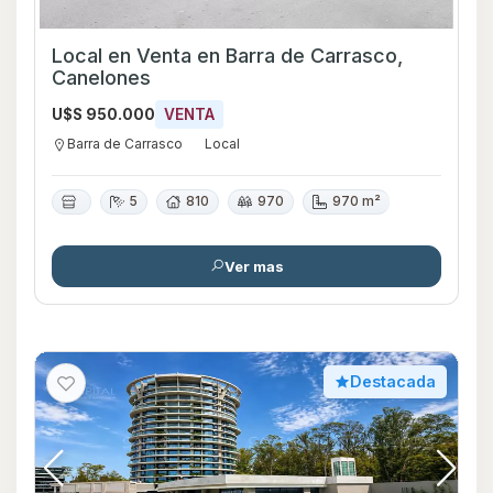
Local en Venta en Barra de Carrasco,
Canelones
U$S 950.000
VENTA
Barra de Carrasco
Local
5
810
970
970 m²
Ver mas
Destacada