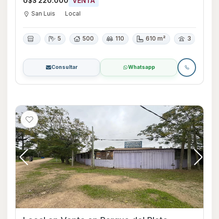
U$S 220.000
VENTA
San Luis
Local
5
500
110
610 m²
3
Consultar
Whatsapp