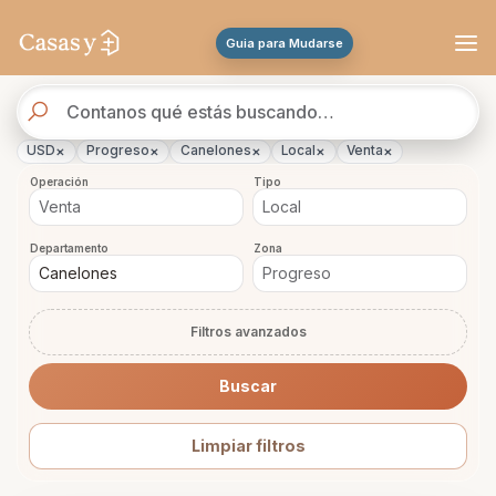
Se actualizaron los resultados. 45 propiedades encontradas.
Guia para Mudarse
Buscador
de
propiedades
×
×
×
×
×
USD
Progreso
Canelones
Local
Venta
Operación
Tipo
Departamento
Zona
Filtros avanzados
Buscar
Limpiar filtros