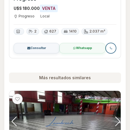
U$S 180.000
VENTA
Progreso
Local
2
627
1410
2.037 m²
Consultar
Whatsapp
Más resultados similares