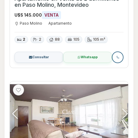
en Paso Molino, Montevideo
U$S 145.000
VENTA
Paso Molino
Apartamento
2
2
88
105
105 m²
Consultar
Whatsapp