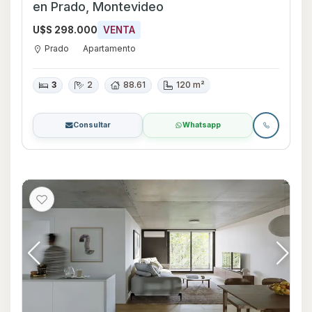
en Prado, Montevideo
U$S 298.000
VENTA
Prado
Apartamento
3
2
88.61
120 m²
Consultar
Whatsapp