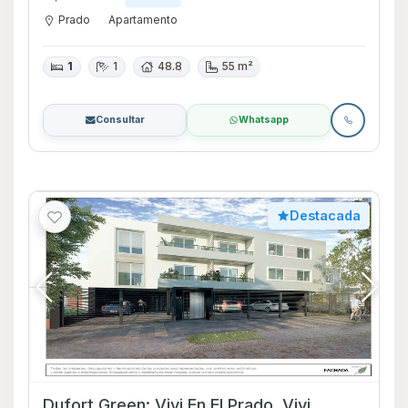
Prado
Apartamento
1
1
48.8
55 m²
Consultar
Whatsapp
Destacada
Dufort Green: Vivi En El Prado, Vivi