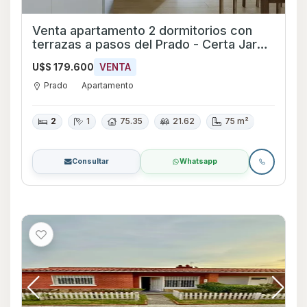
Venta apartamento 2 dormitorios con
terrazas a pasos del Prado - Certa Jardín
#106
U$S 179.600
VENTA
Prado
Apartamento
2
1
75.35
21.62
75 m²
Consultar
Whatsapp