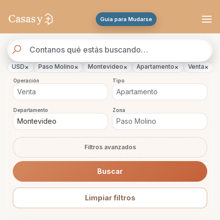
Se actualizaron los resultados. 288 propiedades encontradas.
Guia para Mudarse
Buscador
de
propiedades
×
×
×
×
×
USD
Paso Molino
Montevideo
Apartamento
Venta
Operación
Tipo
Departamento
Zona
Filtros avanzados
Buscar
Limpiar filtros