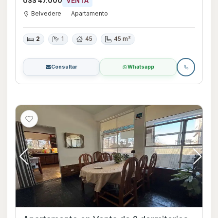
U$S 47.000
VENTA
Belvedere
Apartamento
2
1
45
45 m²
Consultar
Whatsapp