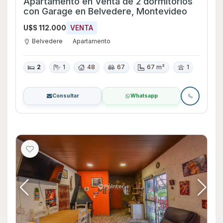
Apartamento en Venta de 2 dormitorios
con Garage en Belvedere, Montevideo
U$S 112.000
VENTA
Belvedere
Apartamento
2
1
48
67
67 m²
1
Consultar
Whatsapp