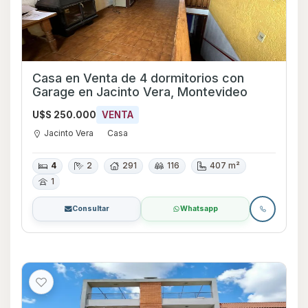
Casa en Venta de 4 dormitorios con
Garage en Jacinto Vera, Montevideo
U$S 250.000
VENTA
Jacinto Vera
Casa
4
2
291
116
407 m²
1
Consultar
Whatsapp