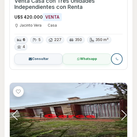
Venta Casa con Tres Unidades
Independientes con Renta
U$S 420.000
VENTA
Jacinto Vera
Casa
6
5
227
350
350 m²
4
Consultar
Whatsapp