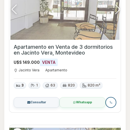
Apartamento en Venta de 3 dormitorios
en Jacinto Vera, Montevideo
U$S 149.000
VENTA
Jacinto Vera
Apartamento
3
1
63
820
820 m²
Consultar
Whatsapp