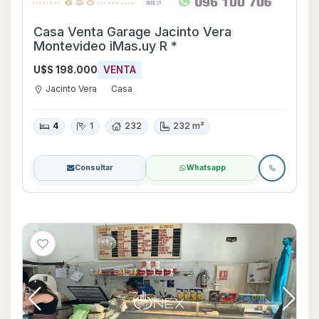
Casa Venta Garage Jacinto Vera
Montevideo iMas.uy R *
U$S 198.000
VENTA
Jacinto Vera
Casa
4
1
232
232 m²
Consultar
Whatsapp