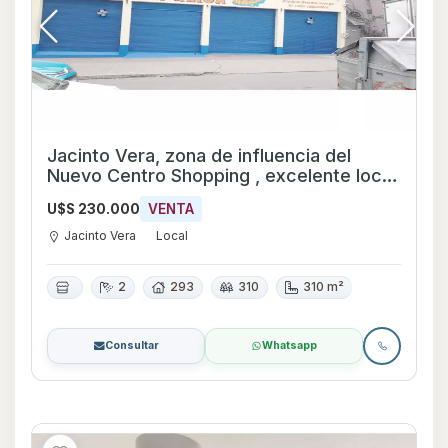
Jacinto Vera, zona de influencia del
Nuevo Centro Shopping , excelente local
planta baja de edificio de 3 pisos gran
U$S 230.000
VENTA
frente .Grandes ventanales al frente .
Rampa 14 mts Con renta de $ 36.000
Jacinto Vera
Local
2
293
310
310 m²
Consultar
Whatsapp