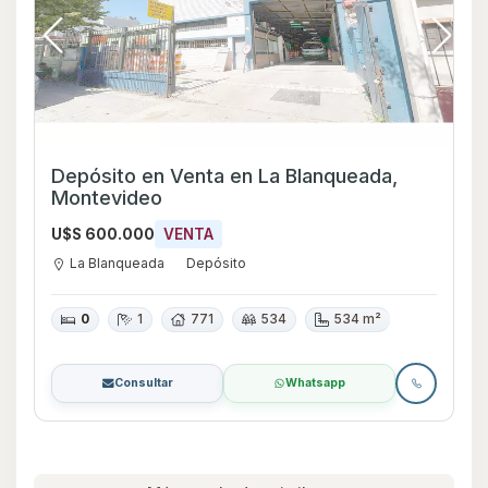
Depósito en Venta en La Blanqueada,
Montevideo
U$S 600.000
VENTA
La Blanqueada
Depósito
0
1
771
534
534 m²
Consultar
Whatsapp