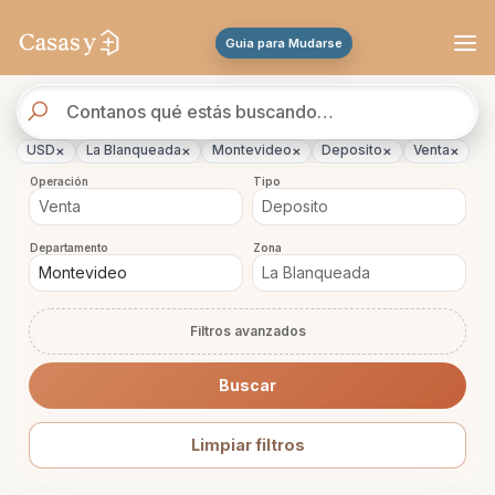
Se actualizaron los resultados. 288 propiedades encontradas.
Guia para Mudarse
Buscador
de
propiedades
×
×
×
×
×
USD
La Blanqueada
Montevideo
Deposito
Venta
Operación
Tipo
Departamento
Zona
Filtros avanzados
Buscar
Limpiar filtros