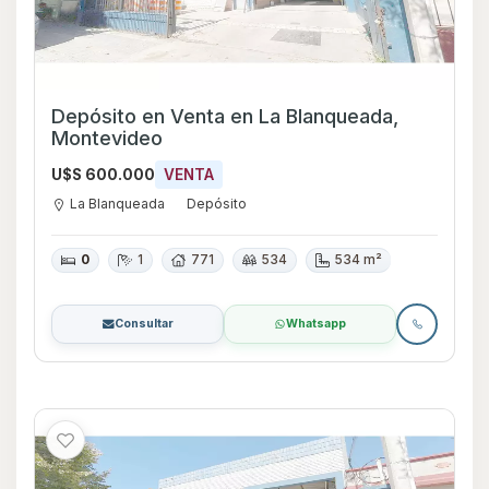
Depósito en Venta en La Blanqueada,
Montevideo
U$S 600.000
VENTA
La Blanqueada
Depósito
0
1
771
534
534 m²
Consultar
Whatsapp