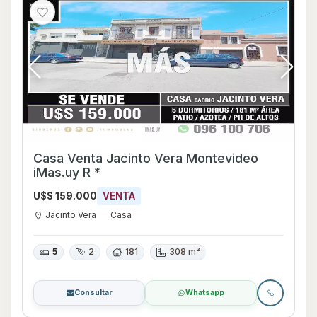
Casa Venta Jacinto Vera Montevideo
iMas.uy R *
U$S 159.000
VENTA
Jacinto Vera
Casa
5
2
181
308 m²
Consultar
Whatsapp