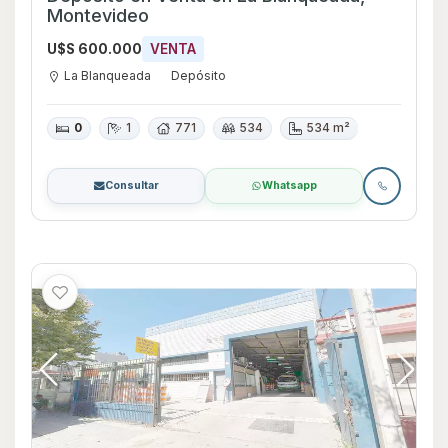
Montevideo
U$S 600.000
VENTA
La Blanqueada
Depósito
0
1
771
534
534 m²
Consultar
Whatsapp