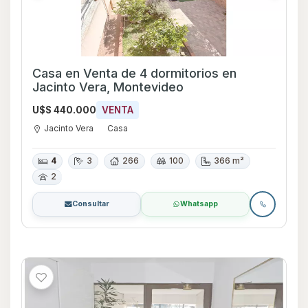
Casa en Venta de 4 dormitorios en
Jacinto Vera, Montevideo
U$S 440.000
VENTA
Jacinto Vera
Casa
4
3
266
100
366 m²
2
Consultar
Whatsapp