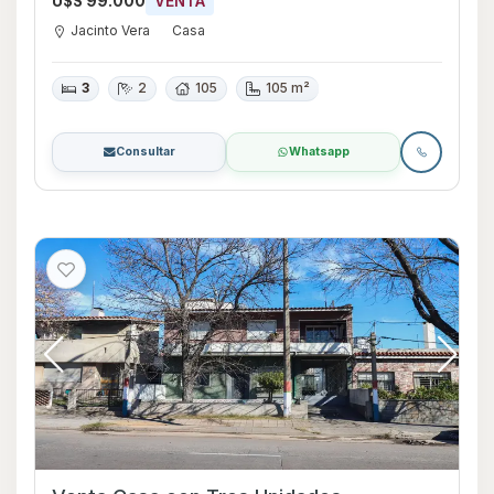
U$S 99.000
VENTA
Jacinto Vera
Casa
3
2
105
105 m²
Consultar
Whatsapp