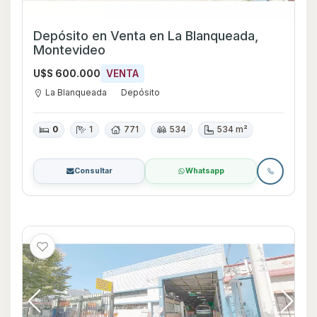
Depósito en Venta en La Blanqueada,
Montevideo
U$S 600.000
VENTA
La Blanqueada
Depósito
0
1
771
534
534 m²
Consultar
Whatsapp