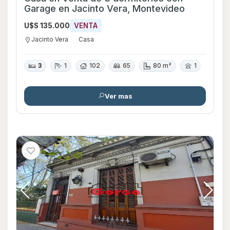
Garage en Jacinto Vera, Montevideo
U$S 135.000
VENTA
Jacinto Vera
Casa
3
1
102
65
80 m²
1
Ver mas