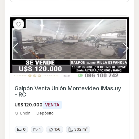
Galpón Venta Unión Montevideo iMas.uy
- RC
U$S 120.000
VENTA
Unión
Depósito
0
1
156
332 m²