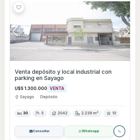
Venta depósito y local industrial con
parking en Sayago
U$S 1.300.000
VENTA
Sayago
Depósito
30
5
2042
2.239 m²
10
Consultar
Whatsapp