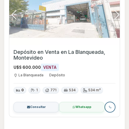
Depósito en Venta en La Blanqueada,
Montevideo
U$S 600.000
VENTA
La Blanqueada
Depósito
0
1
771
534
534 m²
Consultar
Whatsapp