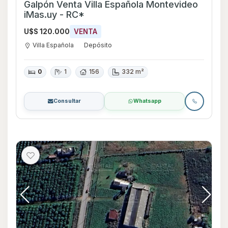
Galpón Venta Villa Española Montevideo
iMas.uy - RC*
U$S 120.000
VENTA
Villa Española
Depósito
0
1
156
332 m²
Consultar
Whatsapp