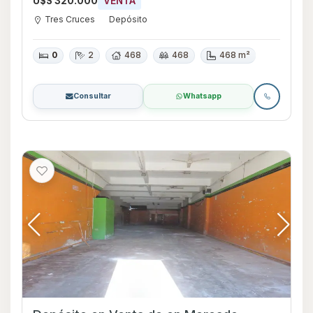
U$S 320.000
VENTA
Tres Cruces
Depósito
0
2
468
468
468 m²
Consultar
Whatsapp