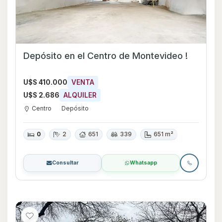
Depósito en el Centro de Montevideo !
U$S 410.000
VENTA
U$S 2.686
ALQUILER
Centro
Depósito
0
2
651
339
651 m²
Consultar
Whatsapp