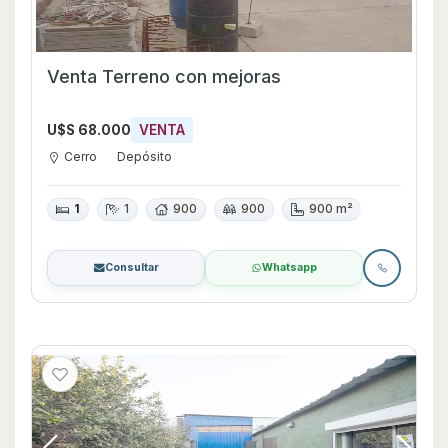
Venta Terreno con mejoras
U$S 68.000
VENTA
Cerro
Depósito
1
1
900
900
900 m²
Consultar
Whatsapp