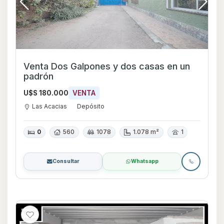
Venta Dos Galpones y dos casas en un
padrón
U$S 180.000
VENTA
Las Acacias
Depósito
0
560
1078
1.078 m²
1
Consultar
Whatsapp