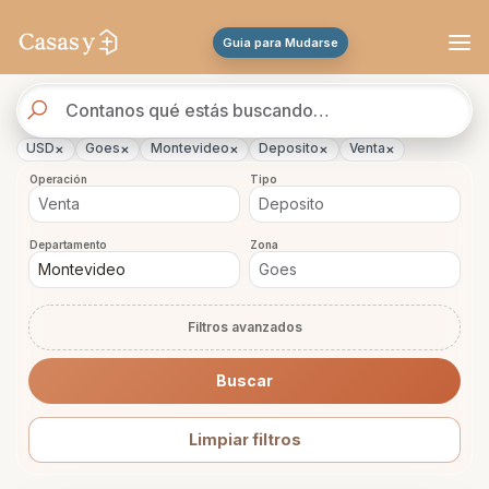
Se actualizaron los resultados. 45 propiedades encontradas.
Guia para Mudarse
Buscador
de
propiedades
×
×
×
×
×
USD
Goes
Montevideo
Deposito
Venta
Operación
Tipo
Departamento
Zona
Filtros avanzados
Buscar
Limpiar filtros