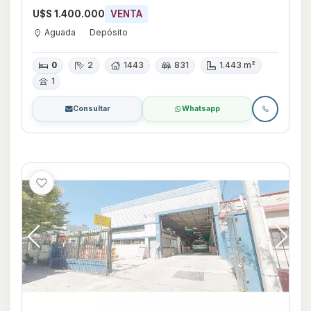
U$S 1.400.000
VENTA
Aguada
Depósito
0
2
1443
831
1.443 m²
1
Consultar
Whatsapp