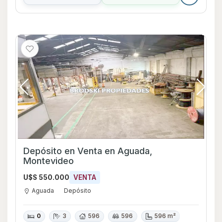
Depósito en Venta en Aguada,
Montevideo
U$S 550.000
VENTA
Aguada
Depósito
0
3
596
596
596 m²