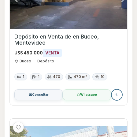
Depósito en Venta de en Buceo,
Montevideo
U$S 450.000
VENTA
Buceo
Depósito
1
1
470
470 m²
10
Consultar
Whatsapp