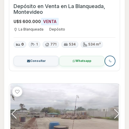
Depósito en Venta en La Blanqueada,
Montevideo
U$S 600.000
VENTA
La Blanqueada
Depósito
0
1
771
534
534 m²
Consultar
Whatsapp