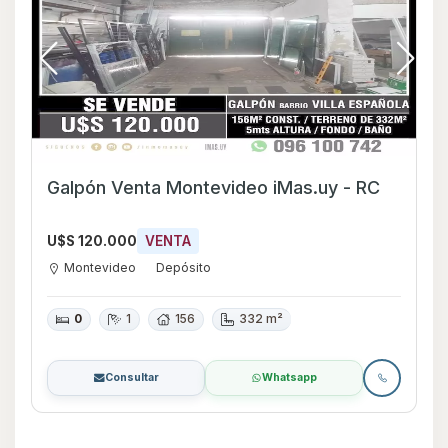
Galpón Venta Montevideo iMas.uy - RC
U$S 120.000
VENTA
Montevideo
Depósito
0
1
156
332 m²
Consultar
Whatsapp