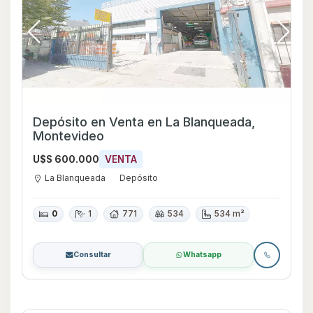
Depósito en Venta en La Blanqueada,
Montevideo
U$S 600.000
VENTA
La Blanqueada
Depósito
0
1
771
534
534 m²
Consultar
Whatsapp