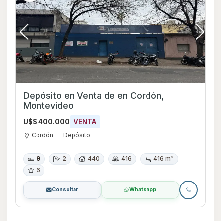
Depósito en Venta de en Cordón,
Montevideo
U$S 400.000
VENTA
Cordón
Depósito
9
2
440
416
416 m²
6
Consultar
Whatsapp