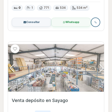
0
1
771
534
534 m²
Consultar
Whatsapp
Venta depósito en Sayago