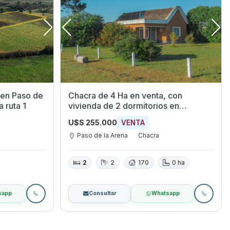
 en Paso de
Chacra de 4 Ha en venta, con
 ruta 1
vivienda de 2 dormitorios en
Montevideo Oeste
U$S 255.000
VENTA
Paso de la Arena
Chacra
2
2
170
0 ha
sapp
Consultar
Whatsapp