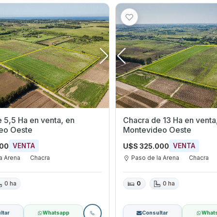
 5,5 Ha en venta, en
Chacra de 13 Ha en venta
eo Oeste
Montevideo Oeste
000
U$S 325.000
VENTA
VENTA
a Arena
Chacra
Paso de la Arena
Chacra
0 ha
0
0 ha
ltar
Whatsapp
Consultar
What