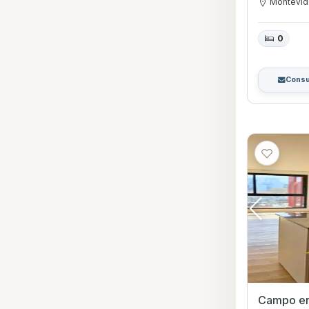
Montevi
0
Consu
Campo en Vent