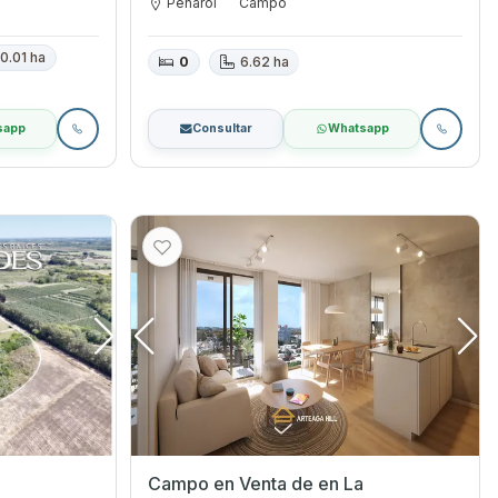
Peñarol
Campo
0.01 ha
0
6.62 ha
sapp
Consultar
Whatsapp
Campo en Venta de en La