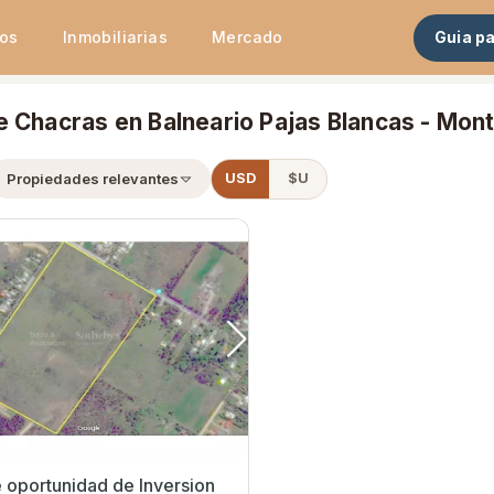
tos
Inmobiliarias
Mercado
Guia p
e Chacras en Balneario Pajas Blancas - Mon
Propiedades relevantes
USD
$U
 oportunidad de Inversion