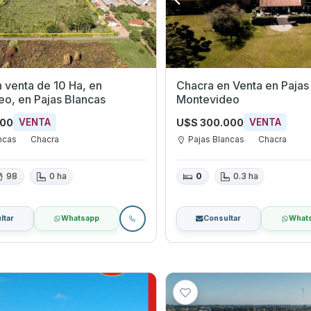
Chacra en Venta en Pajas Blancas,
o, en Pajas Blancas
Montevideo
000
U$S 300.000
VENTA
VENTA
ncas
Chacra
Pajas Blancas
Chacra
98
0 ha
0
0.3 ha
ltar
Whatsapp
Consultar
What