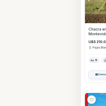
Chacra en venta de 10 Ha, en
Montevide
U$S 210.
Pajas Bla
0
Consu