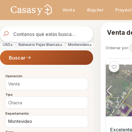
Se actualizaron los resultados. 45 propiedades encontradas.
Venta
Alquiler
Proyec
Buscador
Venta d
de
propiedades
×
×
×
×
×
USD
Balneario Pajas Blancas
Montevideo
Chacra
Venta
Ordenar por:
Buscar
Operación
Tipo
Departamento
Excelente