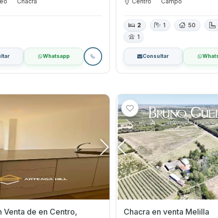
deo
Chacra
Centro
Campo
2
1
50
1
ltar
Whatsapp
Consultar
What
a de en Centro,
Chacra en venta Melilla