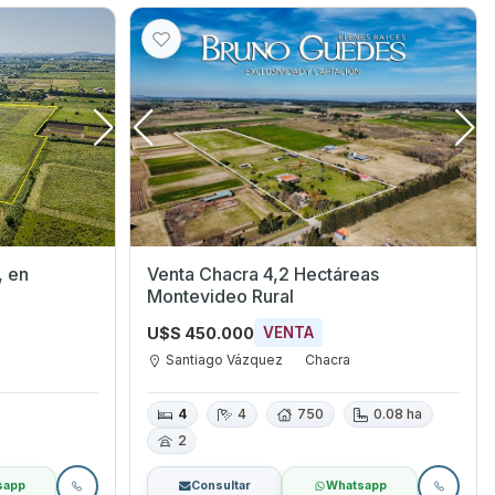
, en
Venta Chacra 4,2 Hectáreas
Montevideo Rural
U$S 450.000
VENTA
Santiago Vázquez
Chacra
4
4
750
0.08 ha
2
sapp
Consultar
Whatsapp