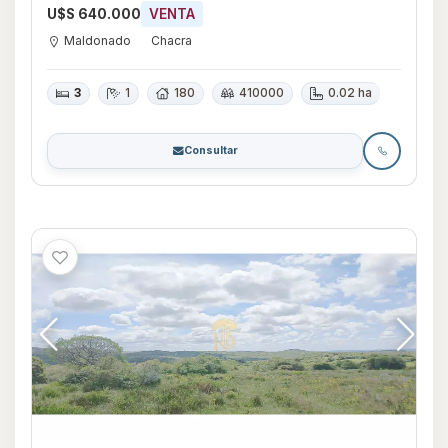
U$S 640.000
VENTA
Maldonado
Chacra
3
1
180
410000
0.02 ha
Consultar