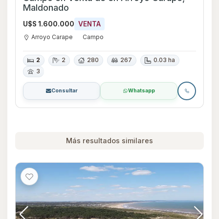
Maldonado
U$S 1.600.000
VENTA
Arroyo Carape
Campo
2
2
280
267
0.03 ha
3
Consultar
Whatsapp
Más resultados similares