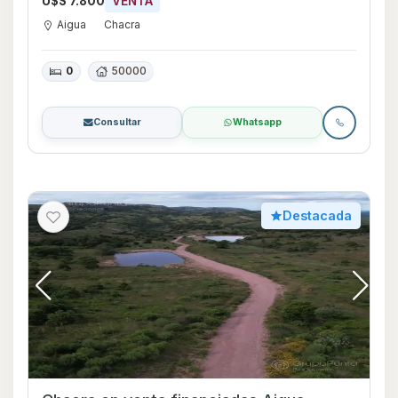
U$S 7.800
VENTA
Aigua
Chacra
0
50000
Consultar
Whatsapp
Destacada