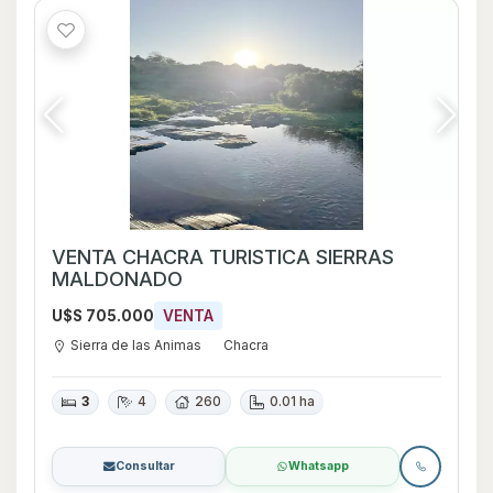
VENTA CHACRA TURISTICA SIERRAS
MALDONADO
U$S 705.000
VENTA
Sierra de las Animas
Chacra
3
4
260
0.01 ha
Consultar
Whatsapp