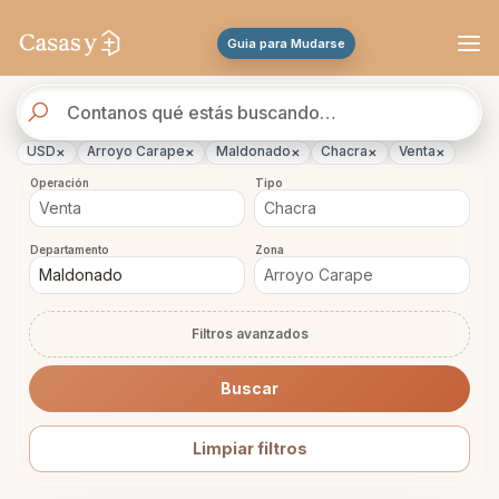
Se actualizaron los resultados. 45 propiedades encontradas.
Guia para Mudarse
Buscador
de
propiedades
×
×
×
×
×
USD
Arroyo Carape
Maldonado
Chacra
Venta
Operación
Tipo
Departamento
Zona
Filtros avanzados
Buscar
Limpiar filtros