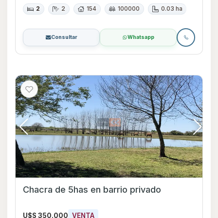
2
2
154
100000
0.03 ha
Consultar
Whatsapp
Chacra de 5has en barrio privado
U$S 350.000
VENTA