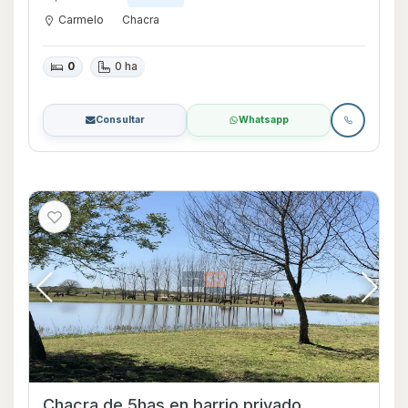
Carmelo
Chacra
0
0 ha
Consultar
Whatsapp
Chacra de 5has en barrio privado