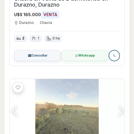
Durazno, Durazno
U$S 165.000
VENTA
Durazno
Chacra
2
1
0 ha
Consultar
Whatsapp