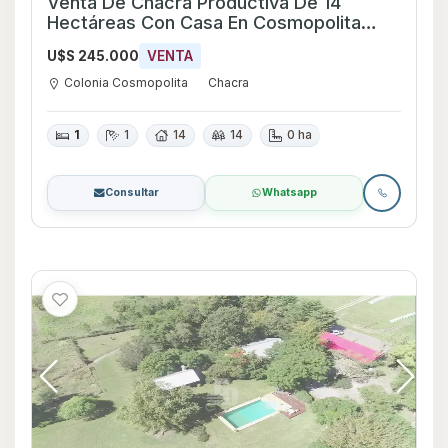
Venta De Chacra Productiva De 14
Hectáreas Con Casa En Cosmopolita
Ref:1095
U$S 245.000
VENTA
Colonia Cosmopolita
Chacra
1
1
14
14
0 ha
Consultar
Whatsapp