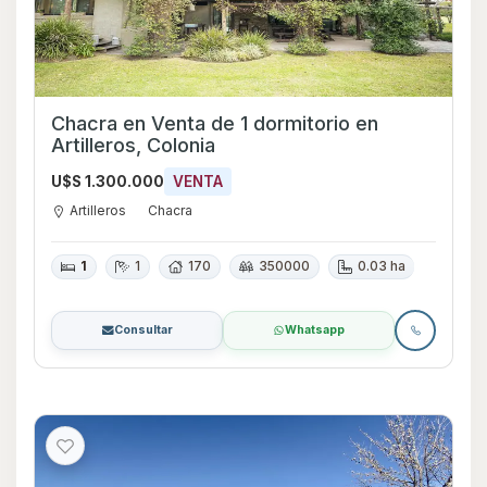
Chacra en Venta de 1 dormitorio en
Artilleros, Colonia
U$S 1.300.000
VENTA
Artilleros
Chacra
1
1
170
350000
0.03 ha
Consultar
Whatsapp