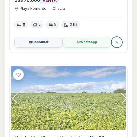
U$S 70.000
VENTA
Playa Fomento
Chacra
0
5
5
0 ha
Consultar
Whatsapp