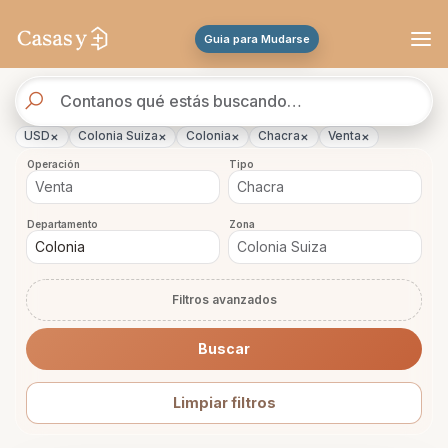
Se actualizaron los resultados. 288 propiedades encontradas.
Guia para Mudarse
Buscador
de
propiedades
×
×
×
×
×
USD
Colonia Suiza
Colonia
Chacra
Venta
Operación
Tipo
Departamento
Zona
Filtros avanzados
Buscar
Limpiar filtros