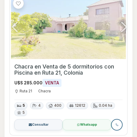
Chacra en Venta de 5 dormitorios con
Piscina en Ruta 21, Colonia
U$S 285.000
VENTA
Ruta 21
Chacra
5
4
400
12612
0.04 ha
5
Consultar
Whatsapp