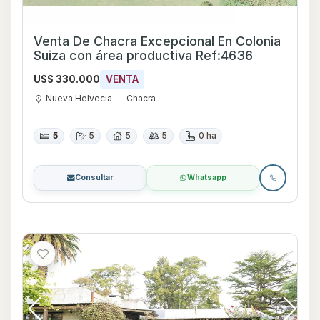
Venta De Chacra Excepcional En Colonia
Suiza con área productiva Ref:4636
U$S 330.000
VENTA
Nueva Helvecia
Chacra
5
5
5
5
0 ha
Consultar
Whatsapp