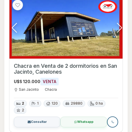
Chacra en Venta de 2 dormitorios en San
Jacinto, Canelones
U$S 120.000
VENTA
San Jacinto
Chacra
2
1
120
29880
0 ha
2
Consultar
Whatsapp