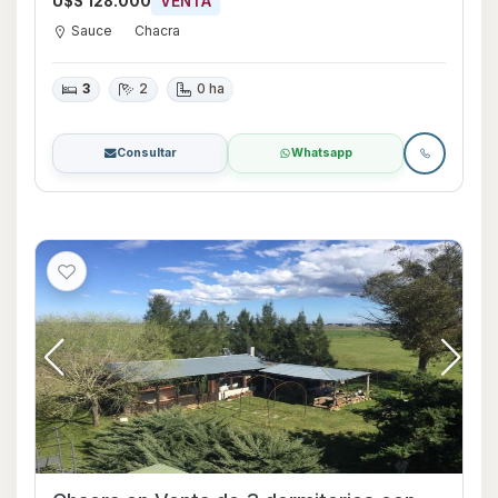
U$S 128.000
VENTA
Sauce
Chacra
3
2
0 ha
Consultar
Whatsapp