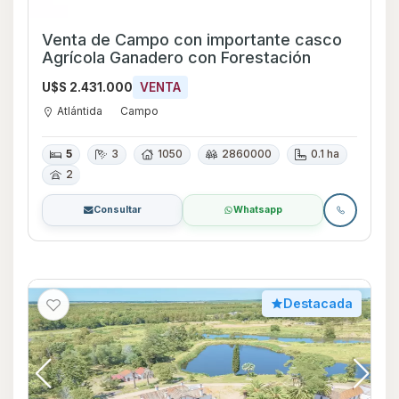
Venta de Campo con importante casco
Agrícola Ganadero con Forestación
U$S 2.431.000
VENTA
Atlántida
Campo
5
3
1050
2860000
0.1 ha
2
Consultar
Whatsapp
Destacada