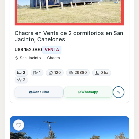
Chacra en Venta de 2 dormitorios en San
Jacinto, Canelones
U$S 152.000
VENTA
San Jacinto
Chacra
2
1
120
29880
0 ha
2
Consultar
Whatsapp