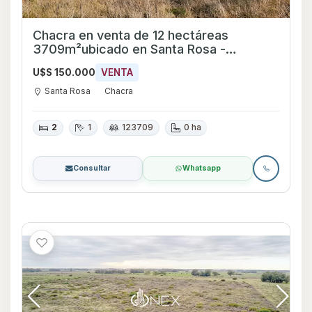
Chacra en venta de 12 hectáreas
3709m²ubicado en Santa Rosa -
Canelones
U$S 150.000
VENTA
Santa Rosa
Chacra
2
1
123709
0 ha
Consultar
Whatsapp