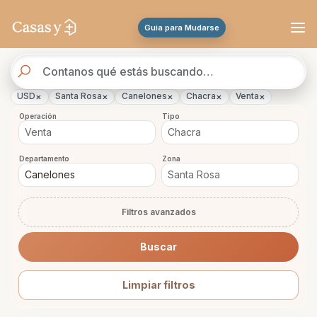
Se actualizaron los resultados. 45 propiedades encontradas.
Guia para Mudarse
Buscador
de
propiedades
×
×
×
×
×
USD
Santa Rosa
Canelones
Chacra
Venta
Operación
Tipo
Departamento
Zona
Filtros avanzados
Buscar
Limpiar filtros