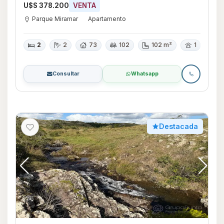
U$S 378.200
VENTA
Parque Miramar
Apartamento
2
2
73
102
102 m²
1
Consultar
Whatsapp
Destacada