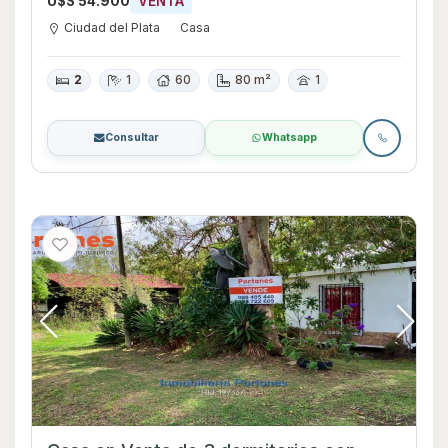
U$S 54.900
VENTA
Ciudad del Plata
Casa
2
1
60
80 m²
1
Consultar
Whatsapp