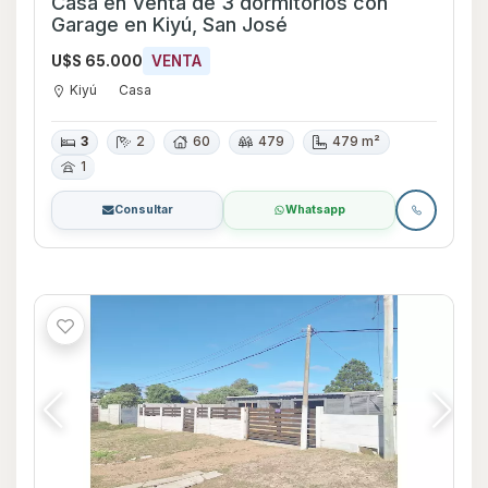
Casa en Venta de 3 dormitorios con
Garage en Kiyú, San José
U$S 65.000
VENTA
Kiyú
Casa
3
2
60
479
479 m²
1
Consultar
Whatsapp