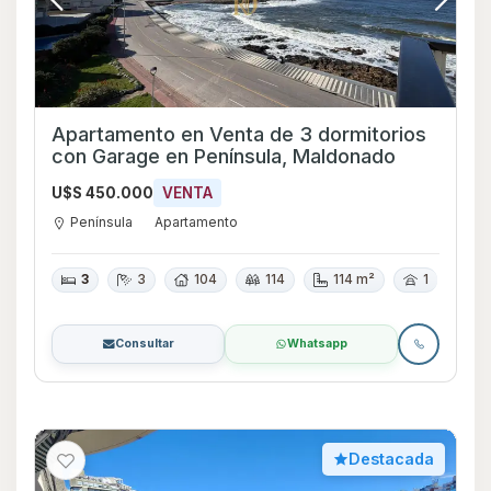
Apartamento en Venta de 3 dormitorios
con Garage en Península, Maldonado
U$S 450.000
VENTA
Península
Apartamento
3
3
104
114
114 m²
1
Consultar
Whatsapp
Destacada