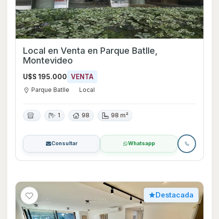
Local en Venta en Parque Batlle,
Montevideo
U$S 195.000
VENTA
Parque Batlle
Local
1
98
98 m²
Consultar
Whatsapp
Destacada