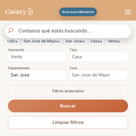
Se actualizaron los resultados. 47 propiedades encontradas.
Guia para Mudarse
Buscador
de
propiedades
×
×
×
×
×
USD
San Jose de Mayo
San Jose
Casa
Venta
Operación
Tipo
Departamento
Zona
Filtros avanzados
Buscar
Limpiar filtros