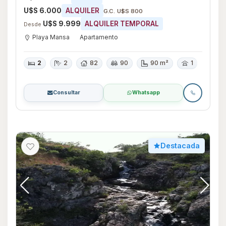
U$S 6.000
ALQUILER
G.C. U$S 800
U$S 9.999
ALQUILER TEMPORAL
Desde
Playa Mansa
Apartamento
2
2
82
90
90 m²
1
Consultar
Whatsapp
Destacada