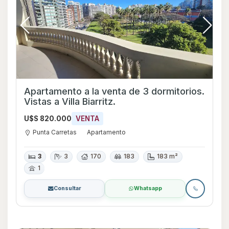
Apartamento a la venta de 3 dormitorios.
Vistas a Villa Biarritz.
U$S 820.000
VENTA
Punta Carretas
Apartamento
3
3
170
183
183 m²
1
Consultar
Whatsapp