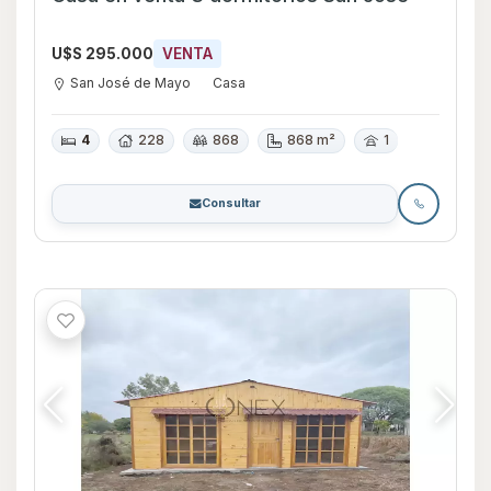
U$S 295.000
VENTA
San José de Mayo
Casa
4
228
868
868 m²
1
Consultar