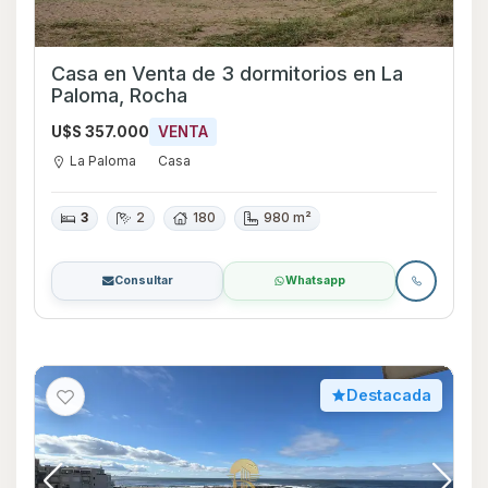
Casa en Venta de 3 dormitorios en La
Paloma, Rocha
U$S 357.000
VENTA
La Paloma
Casa
3
2
180
980 m²
Consultar
Whatsapp
Destacada