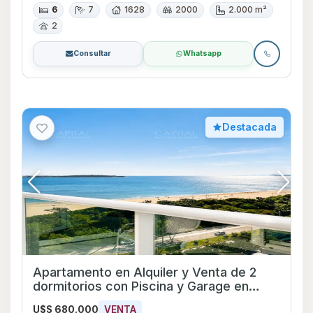
6
7
1628
2000
2.000 m²
2
Consultar
Whatsapp
Destacada
Apartamento en Alquiler y Venta de 2
dormitorios con Piscina y Garage en
Playa Mansa, Maldonado
U$S 680.000
VENTA