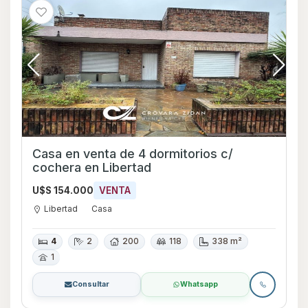
Casa en venta de 4 dormitorios c/
cochera en Libertad
U$S 154.000
VENTA
Libertad
Casa
4
2
200
118
338 m²
1
Consultar
Whatsapp