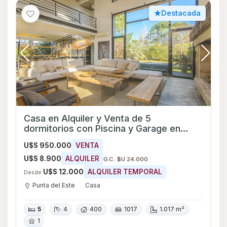
Destacada
Casa en Alquiler y Venta de 5
dormitorios con Piscina y Garage en
Punta del Este, Maldonado
U$S 950.000
VENTA
U$S 8.900
ALQUILER
G.C. $U 24.000
U$S 12.000
ALQUILER TEMPORAL
Desde
Punta del Este
Casa
5
4
400
1017
1.017 m²
1