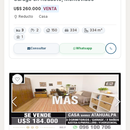
U$S 260.000
VENTA
Reducto
Casa
3
2
150
334
334 m²
1
Consultar
Whatsapp