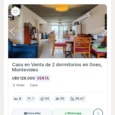
Casa en Venta de 2 dormitorios en Goes,
Montevideo
U$S 128.000
VENTA
Goes
Casa
2
1
64
56
56 m²
Consultar
Whatsapp