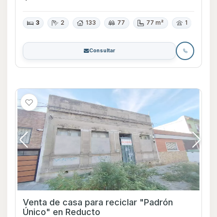
3
2
133
77
77 m²
1
Consultar
Venta de casa para reciclar "Padrón
Único" en Reducto