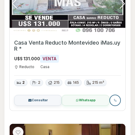
Casa Venta Reducto Montevideo iMas.uy
R *
U$S 131.000
VENTA
Reducto
Casa
2
2
215
145
215 m²
Consultar
Whatsapp