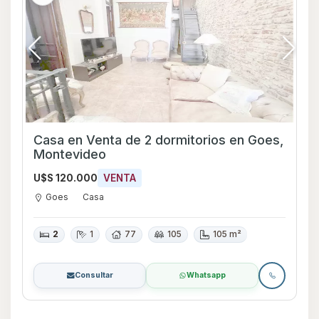
Casa en Venta de 2 dormitorios en Goes,
Montevideo
U$S 120.000
VENTA
Goes
Casa
2
1
77
105
105 m²
Consultar
Whatsapp