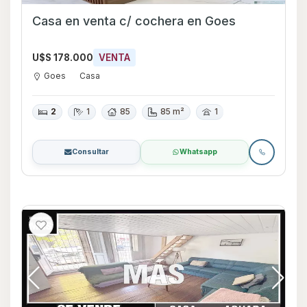
Casa en venta c/ cochera en Goes
U$S 178.000
VENTA
Goes
Casa
2
1
85
85 m²
1
Consultar
Whatsapp