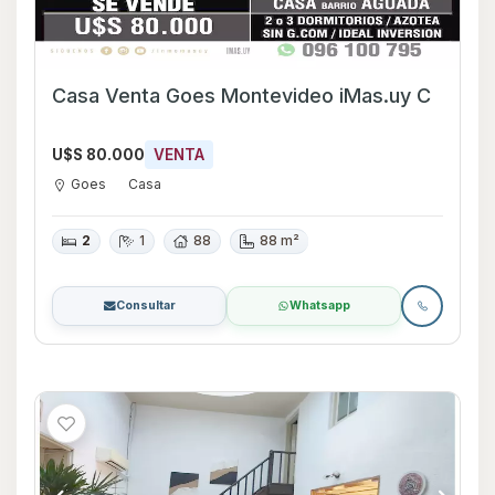
Casa Venta Goes Montevideo iMas.uy C
U$S 80.000
VENTA
Goes
Casa
2
1
88
88 m²
Consultar
Whatsapp