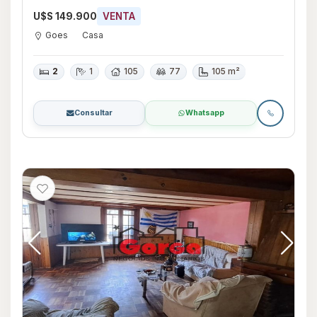
U$S 149.900
VENTA
Goes
Casa
2
1
105
77
105 m²
Consultar
Whatsapp