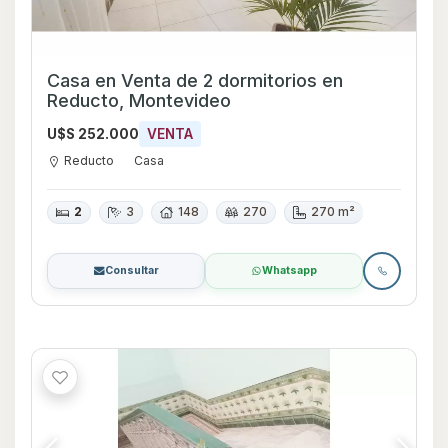
Casa en Venta de 2 dormitorios en
Reducto, Montevideo
U$S 252.000
VENTA
Reducto
Casa
2
3
148
270
270 m²
Consultar
Whatsapp