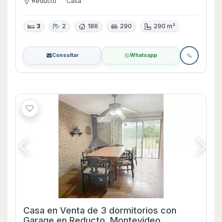
Reducto
Casa
3
2
186
290
290 m²
Consultar
Whatsapp
Casa en Venta de 3 dormitorios con
Garage en Reducto, Montevideo