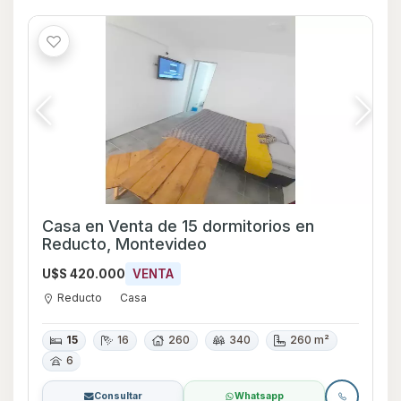
Casa en Venta de 15 dormitorios en
Reducto, Montevideo
U$S 420.000
VENTA
Reducto
Casa
15
16
260
340
260 m²
6
Consultar
Whatsapp