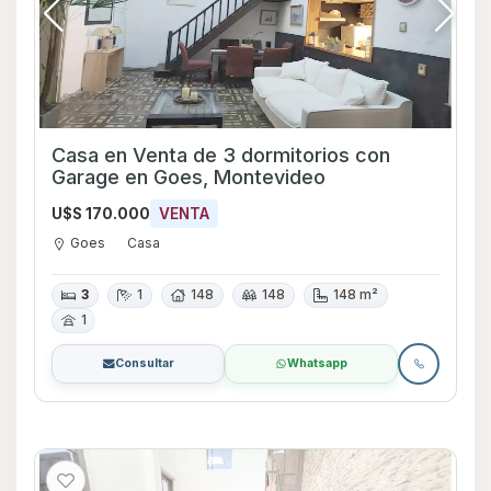
Casa en Venta de 3 dormitorios con
Garage en Goes, Montevideo
U$S 170.000
VENTA
Goes
Casa
3
1
148
148
148 m²
1
Consultar
Whatsapp