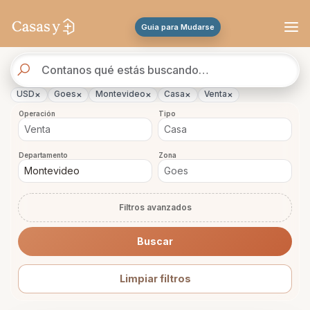
Se actualizaron los resultados. 46 propiedades encontradas.
Guia para Mudarse
Buscador
de
propiedades
×
×
×
×
×
USD
Goes
Montevideo
Casa
Venta
Operación
Tipo
Departamento
Zona
Filtros avanzados
Buscar
Limpiar filtros