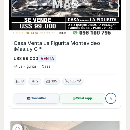
Casa Venta La Figurita Montevideo
iMas.uy C *
U$S 99.000
VENTA
La Figurita
Casa
3
2
105
105 m²
Consultar
Whatsapp