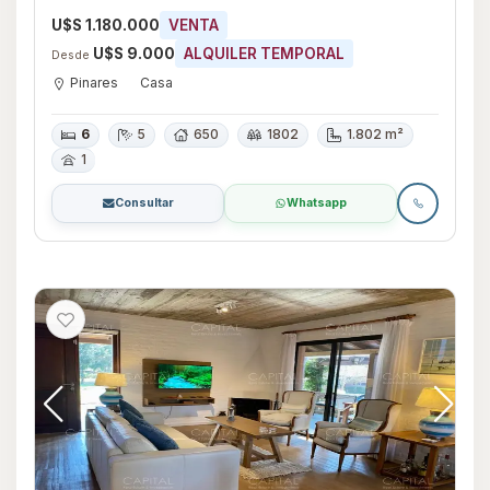
Pinares, Maldonado
U$S 1.180.000
VENTA
U$S 9.000
ALQUILER TEMPORAL
Desde
Pinares
Casa
6
5
650
1802
1.802 m²
1
Consultar
Whatsapp