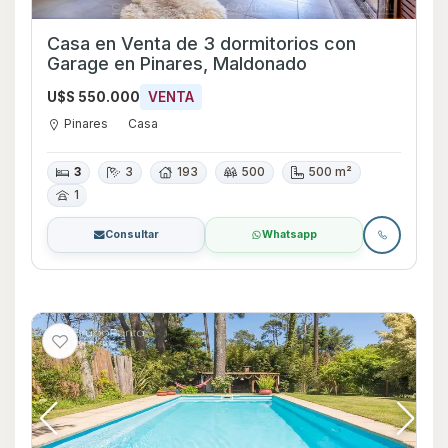
Casa en Venta de 3 dormitorios con
Garage en Pinares, Maldonado
U$S 550.000
VENTA
Pinares
Casa
3
3
193
500
500 m²
1
Consultar
Whatsapp