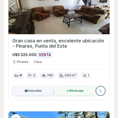
Gran casa en venta, excelente ubicación
- Pinares, Punta del Este
U$S 325.000
VENTA
Pinares
Casa
4
2
740
240 m²
1
Consultar
Whatsapp