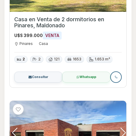
Casa en Venta de 2 dormitorios en
Pinares, Maldonado
U$S 399.000
VENTA
Pinares
Casa
2
2
121
1653
1.653 m²
Consultar
Whatsapp