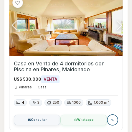
Casa en Venta de 4 dormitorios con
Piscina en Pinares, Maldonado
U$S 530.000
VENTA
Pinares
Casa
4
3
250
1000
1.000 m²
Consultar
Whatsapp