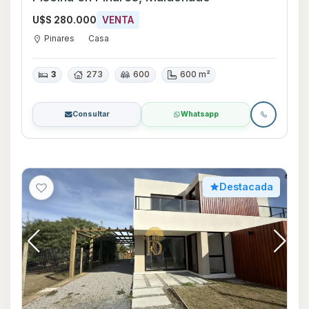
U$S 280.000
VENTA
Pinares
Casa
3
273
600
600 m²
Consultar
Whatsapp
Destacada