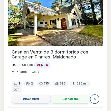
Casa en Venta de 3 dormitorios con
Garage en Pinares, Maldonado
U$S 340.000
VENTA
Pinares
Casa
3
2
135
686
686 m²
1
Consultar
Whatsapp