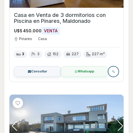
Casa en Venta de 3 dormitorios con
Piscina en Pinares, Maldonado
U$S 450.000
VENTA
Pinares
Casa
3
3
152
227
227 m²
Consultar
Whatsapp