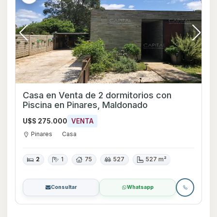
Casa en Venta de 2 dormitorios con
Piscina en Pinares, Maldonado
U$S 275.000
VENTA
Pinares
Casa
2
1
75
527
527 m²
Consultar
Whatsapp