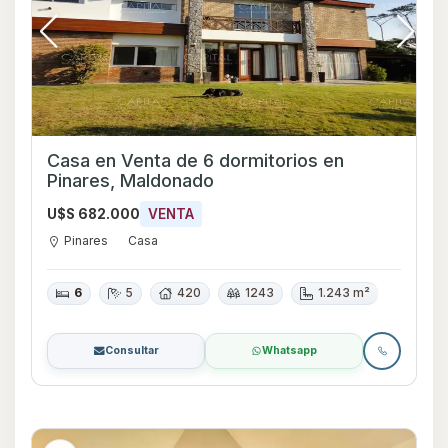
Casa en Venta de 6 dormitorios en
Pinares, Maldonado
U$S 682.000
VENTA
Pinares
Casa
6
5
420
1243
1.243 m²
Consultar
Whatsapp