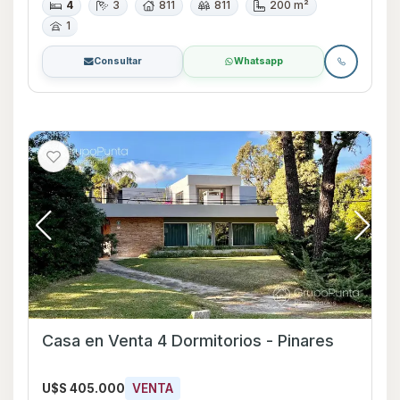
4
3
811
811
200 m²
1
Consultar
Whatsapp
Casa en Venta 4 Dormitorios - Pinares
U$S 405.000
VENTA