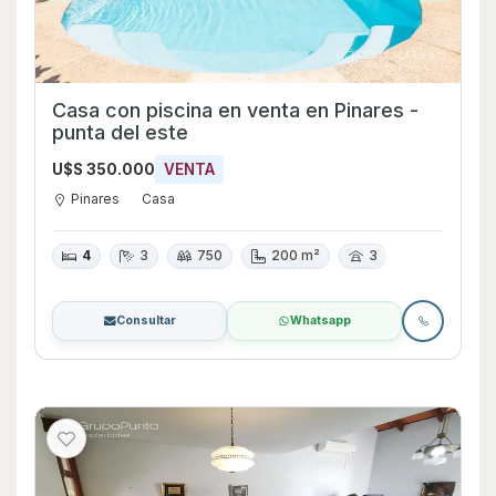
Casa con piscina en venta en Pinares -
punta del este
U$S 350.000
VENTA
Pinares
Casa
4
3
750
200 m²
3
Consultar
Whatsapp