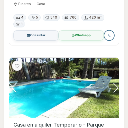
Pinares
Casa
4
5
540
760
420 m²
1
Consultar
Whatsapp
Casa en alquiler Temporario - Parque