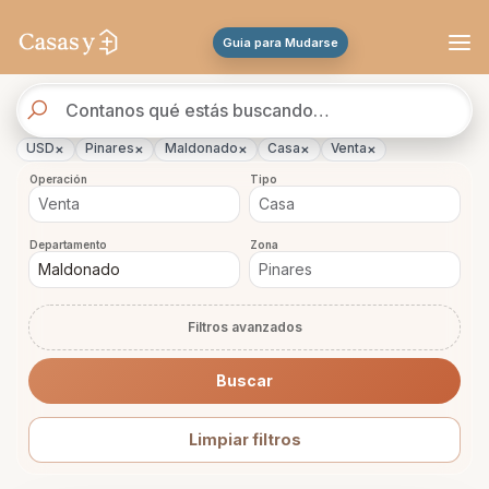
Se actualizaron los resultados. 170 propiedades encontradas.
Guia para Mudarse
Buscador
de
propiedades
×
×
×
×
×
USD
Pinares
Maldonado
Casa
Venta
Operación
Tipo
Departamento
Zona
Filtros avanzados
Buscar
Limpiar filtros