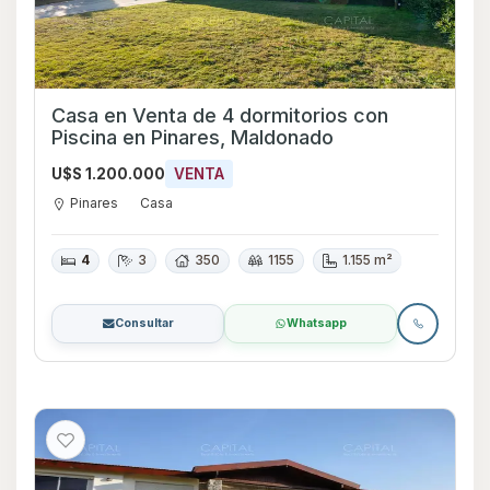
Casa en Venta de 4 dormitorios con
Piscina en Pinares, Maldonado
U$S 1.200.000
VENTA
Pinares
Casa
4
3
350
1155
1.155 m²
Consultar
Whatsapp