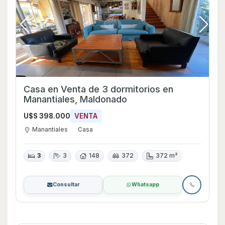
Casa en Venta de 3 dormitorios en
Manantiales, Maldonado
U$S 398.000
VENTA
Manantiales
Casa
3
3
148
372
372 m²
Consultar
Whatsapp