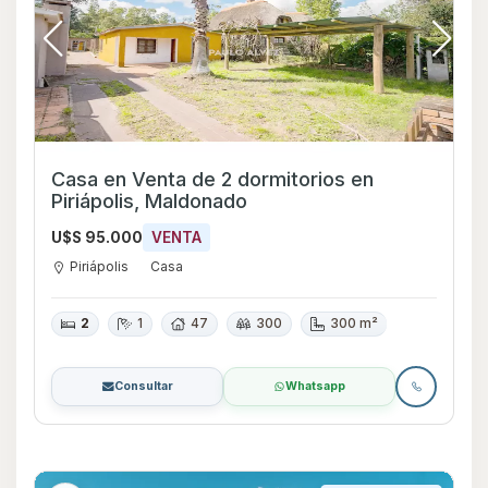
Casa en Venta de 2 dormitorios en
Piriápolis, Maldonado
U$S 95.000
VENTA
Piriápolis
Casa
2
1
47
300
300 m²
Consultar
Whatsapp