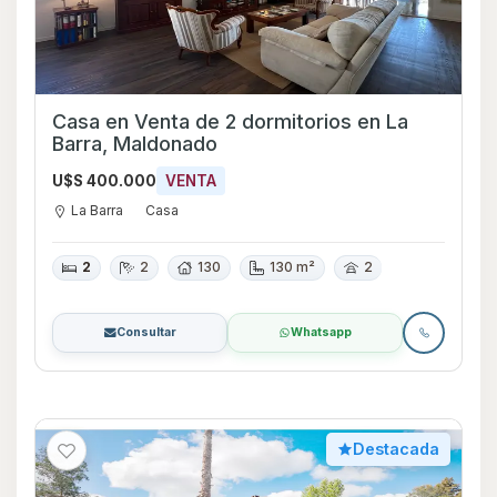
Casa en Venta de 2 dormitorios en La
Barra, Maldonado
U$S 400.000
VENTA
La Barra
Casa
2
2
130
130 m²
2
Consultar
Whatsapp
Destacada