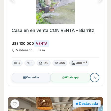
Casa en en venta CON RENTA - Biarritz
U$S 130.000
VENTA
Maldonado
Casa
2
1
150
300
300 m²
Consultar
Whatsapp
Destacada