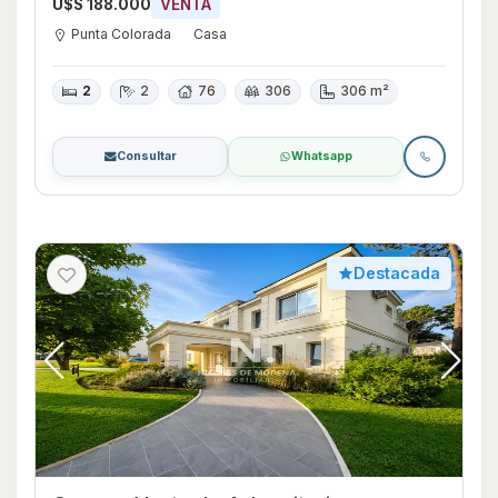
U$S 188.000
VENTA
Punta Colorada
Casa
2
2
76
306
306 m²
Consultar
Whatsapp
Destacada