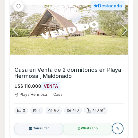
Destacada
Casa en Venta de 2 dormitorios en Playa
Hermosa , Maldonado
U$S 110.000
VENTA
Playa Hermosa
Casa
2
1
86
410
410 m²
Consultar
Whatsapp