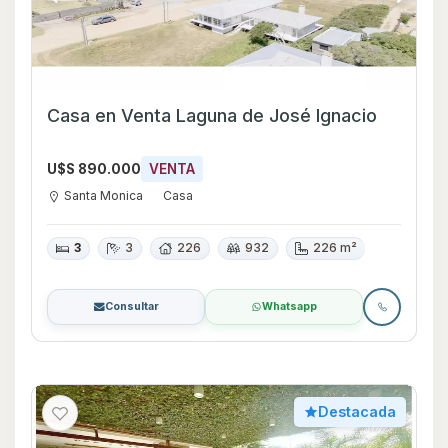
Casa en Venta Laguna de José Ignacio
U$S 890.000
VENTA
Santa Monica
Casa
3
3
226
932
226 m²
Consultar
Whatsapp
Destacada