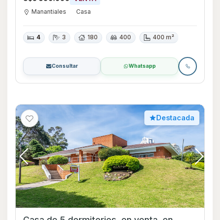
Manantiales
Casa
4
3
180
400
400 m²
Consultar
Whatsapp
Destacada
Casa de 5 dormitorios, en venta, en