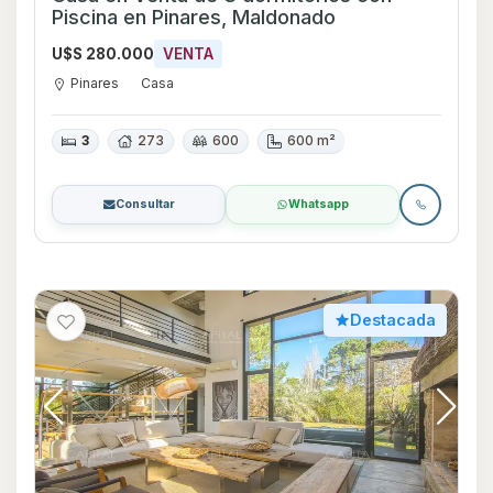
Piscina en Pinares, Maldonado
U$S 280.000
VENTA
Pinares
Casa
3
273
600
600 m²
Consultar
Whatsapp
Destacada