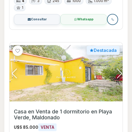
4
3
245
1000
1.000 m²
1
Consultar
Whatsapp
Destacada
Casa en Venta de 1 dormitorio en Playa
Verde, Maldonado
U$S 85.000
VENTA