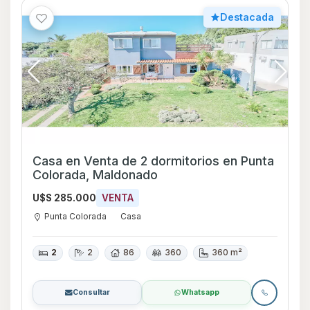
Destacada
Casa en Venta de 2 dormitorios en Punta
Colorada, Maldonado
U$S 285.000
VENTA
Punta Colorada
Casa
2
2
86
360
360 m²
Consultar
Whatsapp