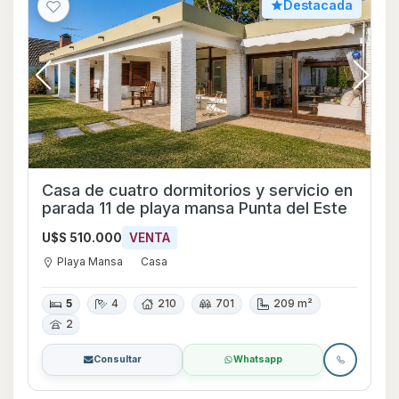
Destacada
Casa de cuatro dormitorios y servicio en
parada 11 de playa mansa Punta del Este
U$S 510.000
VENTA
Playa Mansa
Casa
5
4
210
701
209 m²
2
Consultar
Whatsapp