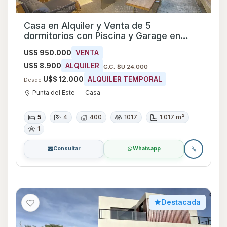
Casa en Alquiler y Venta de 5
dormitorios con Piscina y Garage en
Punta del Este, Maldonado
U$S 950.000
VENTA
U$S 8.900
ALQUILER
G.C. $U 24.000
U$S 12.000
ALQUILER TEMPORAL
Desde
Punta del Este
Casa
5
4
400
1017
1.017 m²
1
Consultar
Whatsapp
Destacada