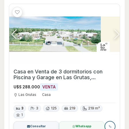
Casa en Venta de 3 dormitorios con
Piscina y Garage en Las Grutas,
Maldonado
U$S 288.000
VENTA
Las Grutas
Casa
3
3
125
219
219 m²
1
Consultar
Whatsapp