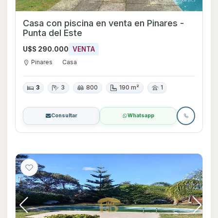
Casa con piscina en venta en Pinares -
Punta del Este
U$S 290.000
VENTA
Pinares
Casa
3
3
800
190 m²
1
Consultar
Whatsapp