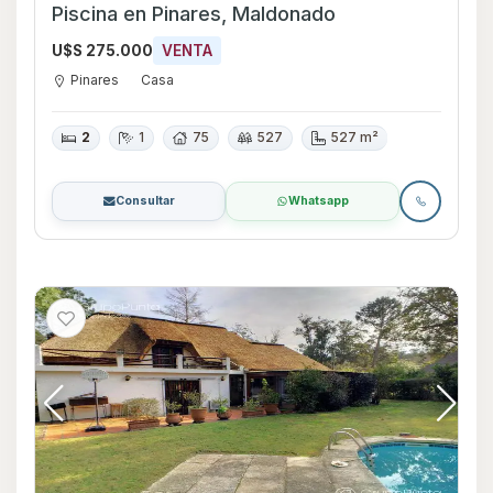
Piscina en Pinares, Maldonado
U$S 275.000
VENTA
Pinares
Casa
2
1
75
527
527 m²
Consultar
Whatsapp