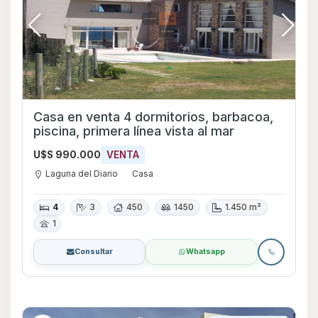
Casa en venta 4 dormitorios, barbacoa,
piscina, primera línea vista al mar
U$S 990.000
VENTA
Laguna del Diario
Casa
4
3
450
1450
1.450 m²
1
Consultar
Whatsapp