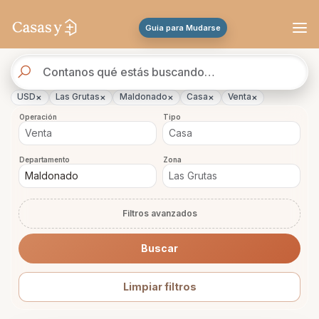
Se actualizaron los resultados. 46 propiedades encontradas.
Guia para Mudarse
Buscador
de
propiedades
×
×
×
×
×
USD
Las Grutas
Maldonado
Casa
Venta
Operación
Tipo
Departamento
Zona
Filtros avanzados
Buscar
Limpiar filtros