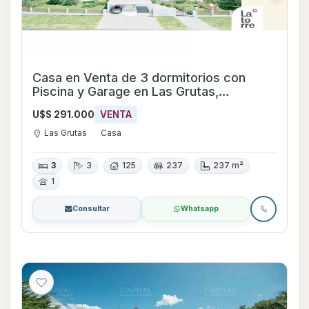
Casa en Venta de 3 dormitorios con
Piscina y Garage en Las Grutas,
Maldonado
U$S 291.000
VENTA
Las Grutas
Casa
3
3
125
237
237 m²
1
Consultar
Whatsapp