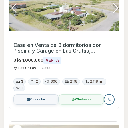
Casa en Venta de 3 dormitorios con
Piscina y Garage en Las Grutas,
Maldonado
U$S 1.000.000
VENTA
Las Grutas
Casa
3
2
306
2118
2.118 m²
1
Consultar
Whatsapp