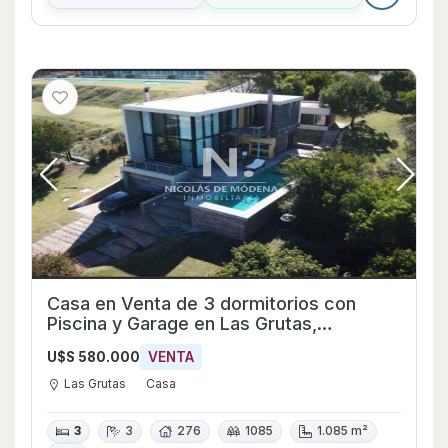
Casa en Venta de 3 dormitorios con
Piscina y Garage en Las Grutas,
Maldonado
U$S 580.000
VENTA
Las Grutas
Casa
3
3
276
1085
1.085 m²