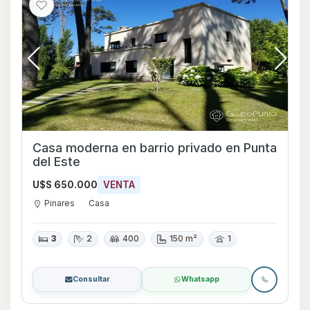
Casa moderna en barrio privado en Punta
del Este
U$S 650.000
VENTA
Pinares
Casa
3
2
400
150 m²
1
Consultar
Whatsapp