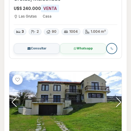
U$S 240.000
VENTA
Las Grutas
Casa
3
2
90
1004
1.004 m²
Consultar
Whatsapp