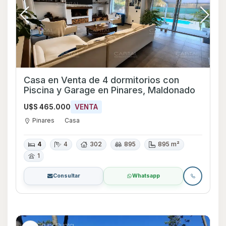
Casa en Venta de 4 dormitorios con
Piscina y Garage en Pinares, Maldonado
U$S 465.000
VENTA
Pinares
Casa
4
4
302
895
895 m²
1
Consultar
Whatsapp