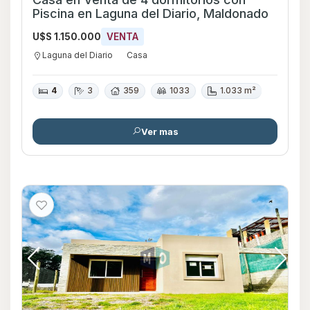
Piscina en Laguna del Diario, Maldonado
U$S 1.150.000
VENTA
Laguna del Diario
Casa
4
3
359
1033
1.033 m²
Ver mas