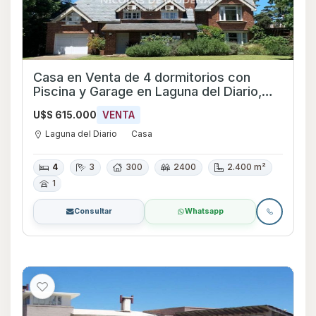
Casa en Venta de 4 dormitorios con
Piscina y Garage en Laguna del Diario,
Maldonado
U$S 615.000
VENTA
Laguna del Diario
Casa
4
3
300
2400
2.400 m²
1
Consultar
Whatsapp