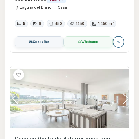
Laguna del Diario
Casa
5
6
450
1450
1.450 m²
Consultar
Whatsapp
Casa en Venta de 4 dormitorios con