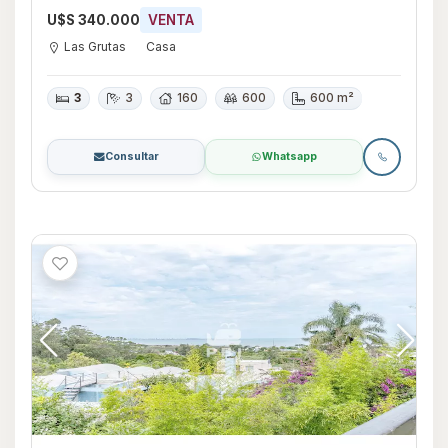
U$S 340.000
VENTA
Las Grutas
Casa
3
3
160
600
600 m²
Consultar
Whatsapp