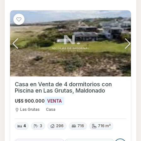
Casa en Venta de 4 dormitorios con
Piscina en Las Grutas, Maldonado
U$S 900.000
VENTA
Las Grutas
Casa
4
3
296
716
716 m²