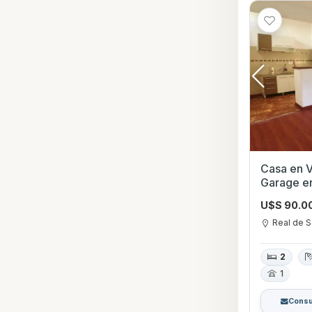
Casa en V
Garage en
Colonia
U$S 90.0
Real de S
2
1
Consu