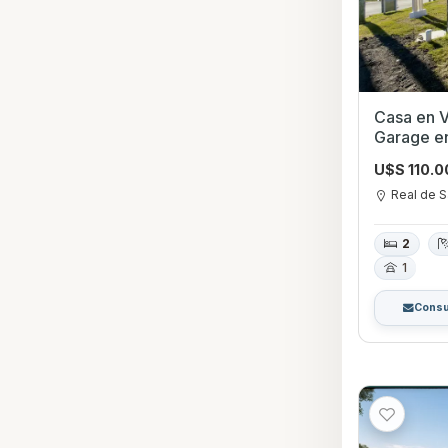
Casa en V
Garage en
Colonia
U$S 110.
Real de S
2
1
Consu