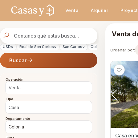
Se actualizaron los resultados. 46 propiedades encontradas.
Venta
Alquiler
Proyec
Buscador
Venta de
de
propiedades
×
×
×
×
×
USD
Real de San Carlos
San Carlos
Colonia
Casa
Ven
Ordenar por:
Buscar
Operación
Tipo
Departamento
Casa en V