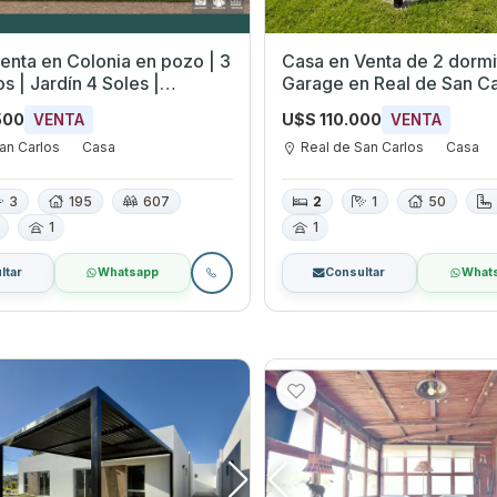
enta en Colonia en pozo | 3
Casa en Venta de 2 dormi
s | Jardín 4 Soles |
Garage en Real de San Ca
| Cochera | Llave en mano
Colonia
500
U$S 110.000
VENTA
VENTA
an Carlos
Casa
Real de San Carlos
Casa
3
195
607
2
1
50
1
1
ltar
Whatsapp
Consultar
What