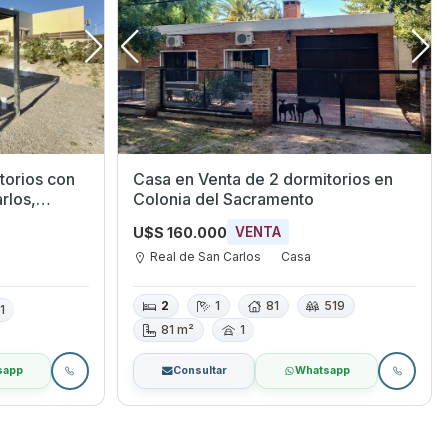
torios con
Casa en Venta de 2 dormitorios en
rlos,
Colonia del Sacramento
U$S 160.000
VENTA
Real de San Carlos
Casa
2
1
81
519
1
81 m²
1
sapp
Consultar
Whatsapp