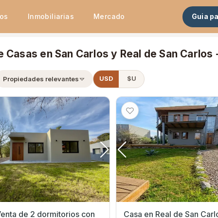
tos
Inmobiliarias
Mercado
Guia p
 Casas en San Carlos y Real de San Carlos 
×
ta
Propiedades relevantes
USD
$U
enta de 2 dormitorios con
Casa en Real de San Carl