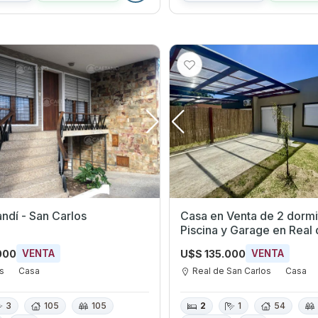
andí - San Carlos
Casa en Venta de 2 dormi
Piscina y Garage en Real
Carlos, Colonia
000
U$S 135.000
VENTA
VENTA
os
Casa
Real de San Carlos
Casa
3
105
105
2
1
54