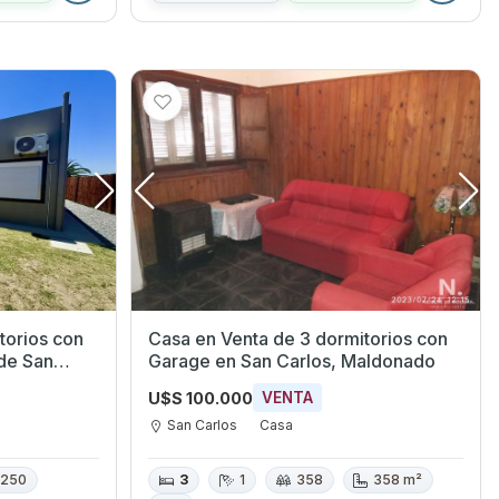
torios con
Casa en Venta de 3 dormitorios con
 de San
Garage en San Carlos, Maldonado
U$S 100.000
VENTA
San Carlos
Casa
250
3
1
358
358 m²