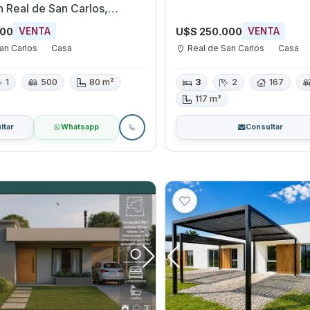
 Real de San Carlos,
000
U$S 250.000
VENTA
VENTA
an Carlos
Casa
Real de San Carlos
Casa
1
500
80 m²
3
2
167
117 m²
ltar
Whatsapp
Consultar