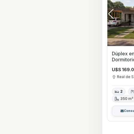
Dúplex en
Dormitori
Barbacoa 
U$S 169.
San Carlo
Real de S
2
350 m²
Consu