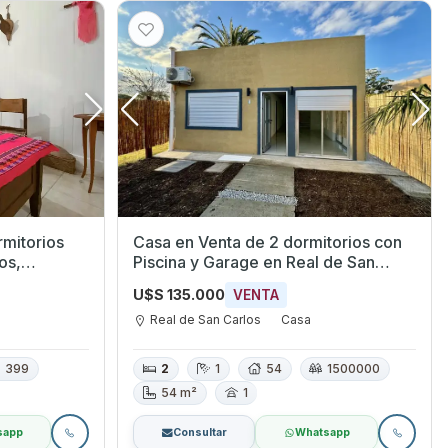
Casa en Venta de 2 dormitorios con
os,
Piscina y Garage en Real de San
Carlos, Colonia
U$S 135.000
VENTA
Real de San Carlos
Casa
399
2
1
54
1500000
54 m²
1
sapp
Consultar
Whatsapp