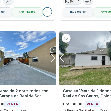
1
54 m²
1
ltar
Whatsapp
Consultar
What
enta de 2 dormitorios con
Casa en Venta de 1 dormitor
 Garage en Real de San
Real de San Carlos, Colon
olonia
000
U$S 80.000
VENTA
VENTA
an Carlos
Casa
Real de San Carlos
Casa