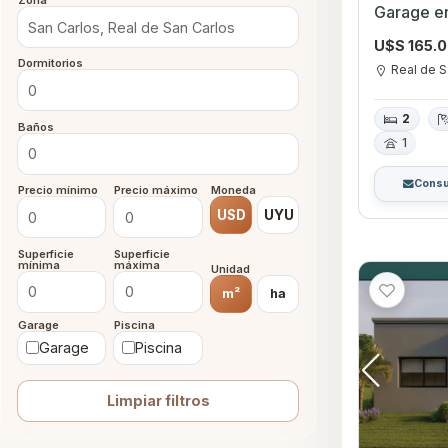
Zona
Garage en
Colonia
U$S 165.
Dormitorios
Real de S
2
Baños
1
Consu
Precio mínimo
Precio máximo
Moneda
USD
UYU
Superficie
Superficie
mínima
máxima
Unidad
m²
ha
Garage
Piscina
Garage
Piscina
Limpiar filtros