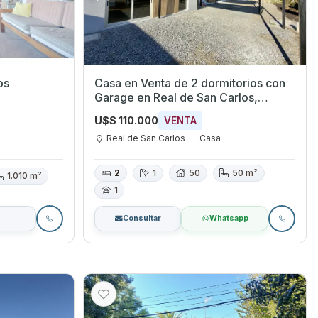
os
Casa en Venta de 2 dormitorios con
Garage en Real de San Carlos,
Colonia
U$S 110.000
VENTA
Real de San Carlos
Casa
2
1
50
50 m²
1.010 m²
1
Consultar
Whatsapp