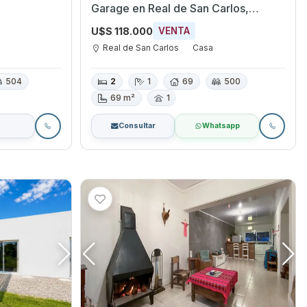
Garage en Real de San Carlos,
Colonia
U$S 118.000
VENTA
Real de San Carlos
Casa
504
2
1
69
500
69 m²
1
Consultar
Whatsapp