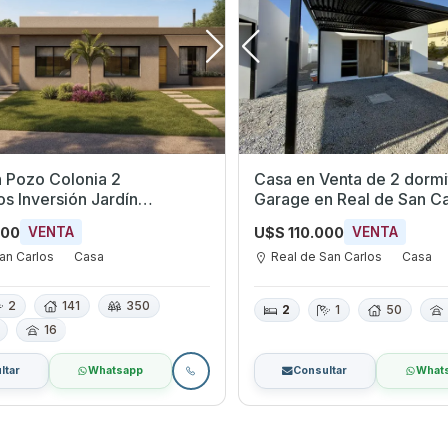
 Pozo Colonia 2
Casa en Venta de 2 dormi
os Inversión Jardín
Garage en Real de San Ca
Cochera Barrio Real de
Colonia
000
U$S 110.000
VENTA
VENTA
s
an Carlos
Casa
Real de San Carlos
Casa
2
141
350
2
1
50
16
ltar
Whatsapp
Consultar
What