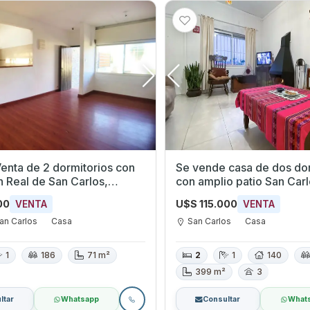
enta de 2 dormitorios con
Se vende casa de dos dormitorios
 Real de San Carlos,
con amplio patio San Carl
Maldonado.
00
U$S 115.000
VENTA
VENTA
an Carlos
Casa
San Carlos
Casa
1
186
71 m²
2
1
140
399 m²
3
ltar
Whatsapp
Consultar
What