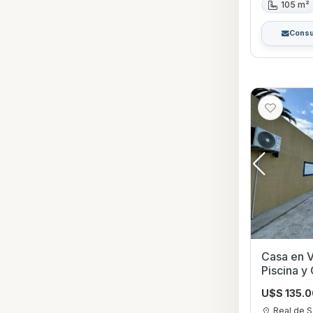
105 m²
Consu
Casa en V
Piscina y
Carlos, C
U$S 135.
Real de S