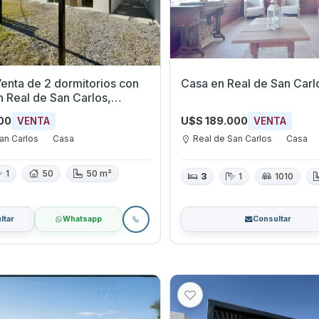
enta de 2 dormitorios con
Casa en Real de San Carl
 Real de San Carlos,
000
U$S 189.000
VENTA
VENTA
an Carlos
Casa
Real de San Carlos
Casa
1
50
50 m²
3
1
1010
ltar
Whatsapp
Consultar