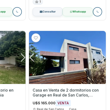
1
sapp
Consultar
Whatsapp
io en
Casa en Venta de 2 dormitorios con
ia
Garage en Real de San Carlos,
Colonia
U$S 165.000
VENTA
Real de San Carlos
Casa