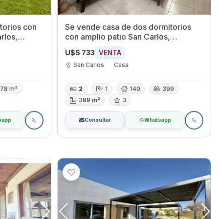
torios con
Se vende casa de dos dormitorios
rlos,
con amplio patio San Carlos,
Maldonado.
U$S 733
VENTA
San Carlos
Casa
78 m²
2
1
140
399
399 m²
3
sapp
Consultar
Whatsapp