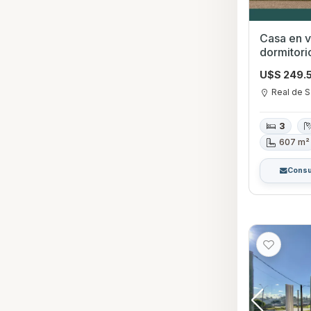
Casa en v
dormitorio
Barbacoa 
U$S 249.
Real de S
3
607 m²
Consu