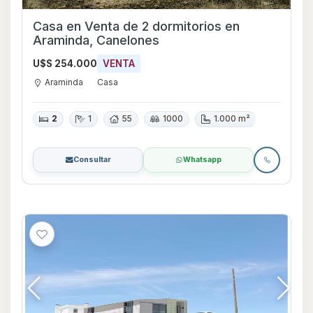
Casa en Venta de 2 dormitorios en
Araminda, Canelones
U$S 254.000
VENTA
Araminda
Casa
2
1
55
1000
1.000 m²
Consultar
Whatsapp