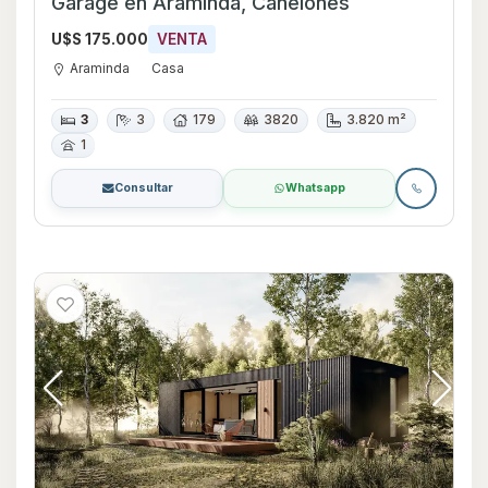
Garage en Araminda, Canelones
U$S 175.000
VENTA
Araminda
Casa
3
3
179
3820
3.820 m²
1
Consultar
Whatsapp