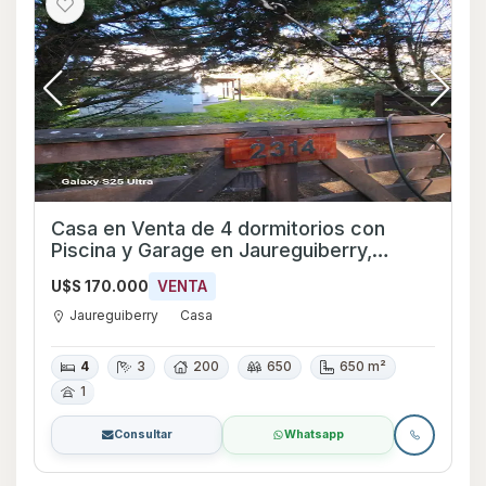
Casa en Venta de 4 dormitorios con
Piscina y Garage en Jaureguiberry,
Canelones
U$S 170.000
VENTA
Jaureguiberry
Casa
4
3
200
650
650 m²
1
Consultar
Whatsapp