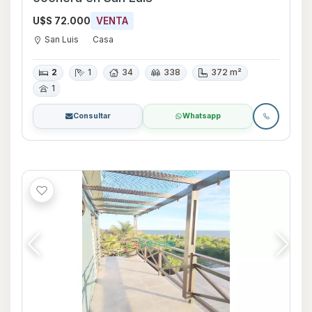
U$S 72.000
VENTA
San Luis
Casa
2
1
34
338
372 m²
1
Consultar
Whatsapp