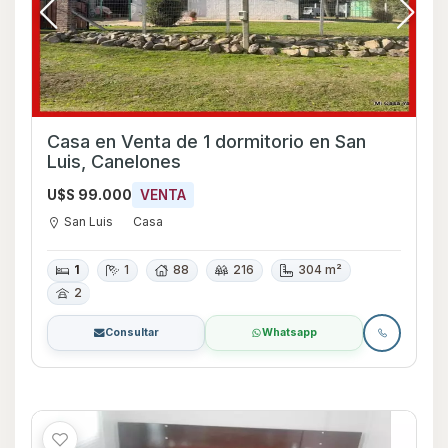
Casa en Venta de 1 dormitorio en San
Luis, Canelones
U$S 99.000
VENTA
San Luis
Casa
1
1
88
216
304 m²
2
Consultar
Whatsapp