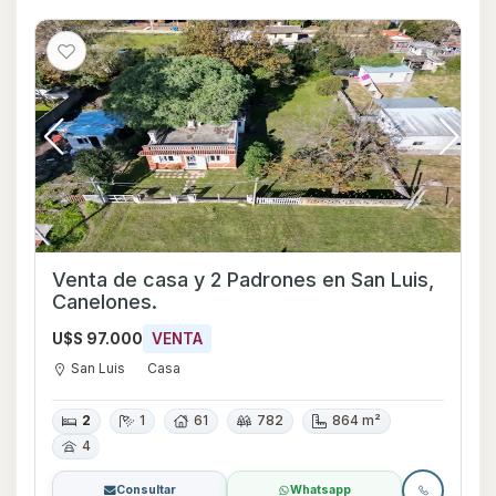
Venta de casa y 2 Padrones en San Luis,
Canelones.
U$S 97.000
VENTA
San Luis
Casa
2
1
61
782
864 m²
4
Consultar
Whatsapp