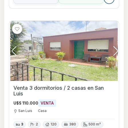
Venta 3 dormitorios / 2 casas en San
Luis
U$S 110.000
VENTA
San Luis
Casa
3
2
120
380
500 m²