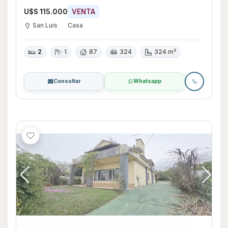
U$S 115.000
VENTA
San Luis
Casa
2
1
87
324
324 m²
Consultar
Whatsapp