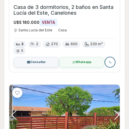
Casa de 3 dormitorios, 2 baños en Santa
Lucía del Este, Canelones
U$S 180.000
VENTA
Santa Lucía del Este
Casa
3
2
270
600
230 m²
5
Consultar
Whatsapp