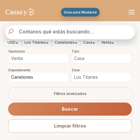
Se actualizaron los resultados. 47 propiedades encontradas.
Guia para Mudarse
Buscador
de
propiedades
×
×
×
×
×
USD
Los Titanes
Canelones
Casa
Venta
Operación
Tipo
Departamento
Zona
Filtros avanzados
Buscar
Limpiar filtros