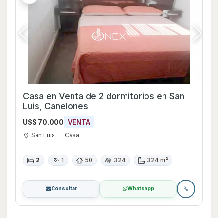
Casa en Venta de 2 dormitorios en San
Luis, Canelones
U$S 70.000
VENTA
San Luis
Casa
2
1
50
324
324 m²
Consultar
Whatsapp