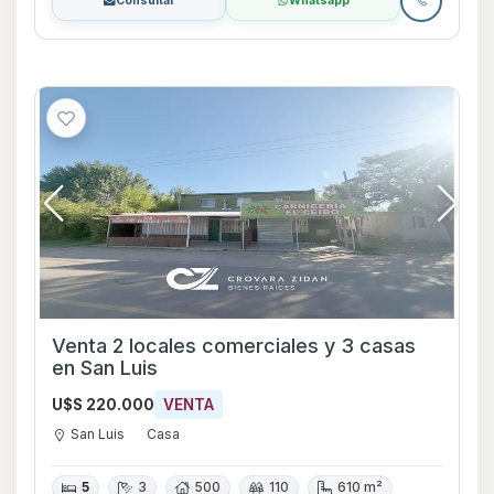
Consultar
Whatsapp
Venta 2 locales comerciales y 3 casas
en San Luis
U$S 220.000
VENTA
San Luis
Casa
5
3
500
110
610 m²