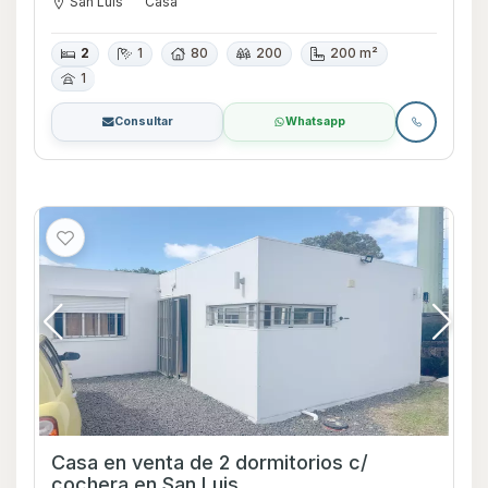
San Luis
Casa
2
1
80
200
200 m²
1
Consultar
Whatsapp
Casa en venta de 2 dormitorios c/
cochera en San Luis