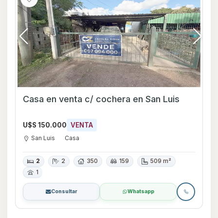
Casa en venta c/ cochera en San Luis
U$S 150.000
VENTA
San Luis
Casa
2
2
350
159
509 m²
1
Consultar
Whatsapp