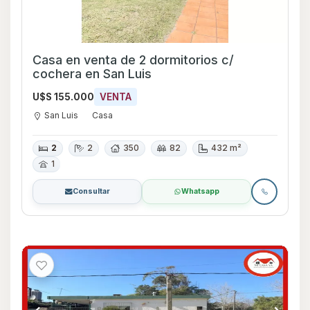
Casa en venta de 2 dormitorios c/
cochera en San Luis
U$S 155.000
VENTA
San Luis
Casa
2
2
350
82
432 m²
1
Consultar
Whatsapp