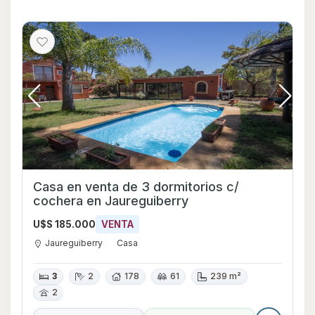
Casa en venta de 3 dormitorios c/
cochera en Jaureguiberry
U$S 185.000
VENTA
Jaureguiberry
Casa
3
2
178
61
239 m²
2