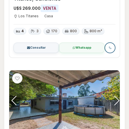
U$S 269.000
VENTA
Los Titanes
Casa
4
3
170
800
800 m²
Consultar
Whatsapp