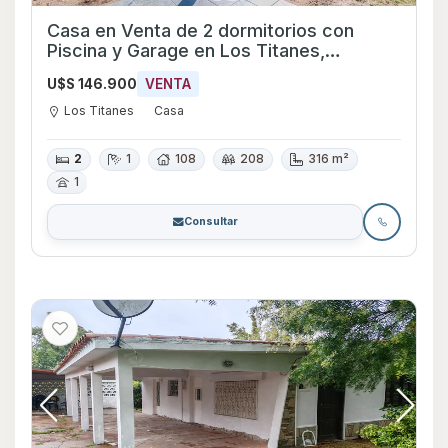
Casa en Venta de 2 dormitorios con
Piscina y Garage en Los Titanes,
Canelones
U$S 146.900
VENTA
Los Titanes
Casa
2
1
108
208
316 m²
1
Consultar