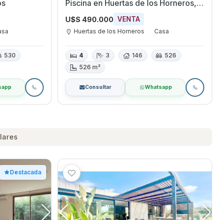
os
Piscina en Huertas de los Horneros,
Canelones
U$S 490.000
VENTA
asa
Huertas de los Horneros
Casa
530
4
3
146
526
526 m²
sapp
Consultar
Whatsapp
lares
Destacada