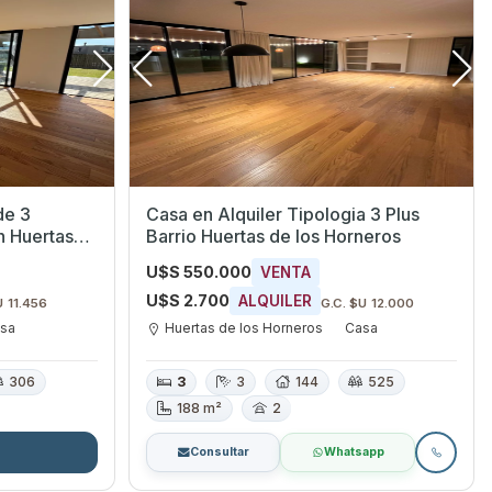
de 3
Casa en Alquiler Tipologia 3 Plus
Barrio Huertas de los Horneros
es
U$S 550.000
VENTA
U$S 2.700
ALQUILER
U 11.456
G.C. $U 12.000
sa
Huertas de los Horneros
Casa
306
3
3
144
525
188 m²
2
Consultar
Whatsapp