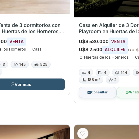
enta de 3 dormitorios con
Casa en Alquiler de 3 Dor
n Huertas de los Horneros,
Playroom en Huertas de l
s
000
U$S 530.000
VENTA
VENTA
e los Horneros
Casa
U$S 2.500
ALQUILER
G.C. 
Huertas de los Horneros
C
3
145
525
4
4
144
188 m²
2
Ver mas
Consultar
What