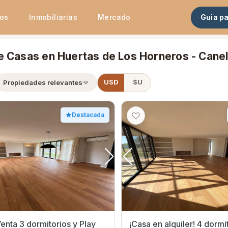
tos
Inmobiliarias
Mercado
Guia p
e Casas en Huertas de Los Horneros - Cane
Propiedades relevantes
USD
$U
Destacada
enta 3 dormitorios y Play
¡Casa en alquiler! 4 dormi