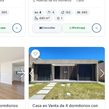
asa
Huertas de los Horneros
Casa
365
4
4
142
490
490 m²
1
sapp
Consultar
Whatsapp
ormitorios
Casa en Venta de 4 dormitorios con