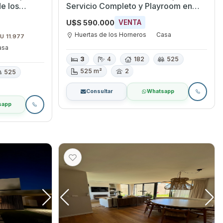
de los
Servicio Completo y Playroom en
Huertas de los Horneros
U$S 590.000
VENTA
Huertas de los Horneros
Casa
$U 11.977
asa
3
4
182
525
525 m²
2
525
Consultar
Whatsapp
sapp