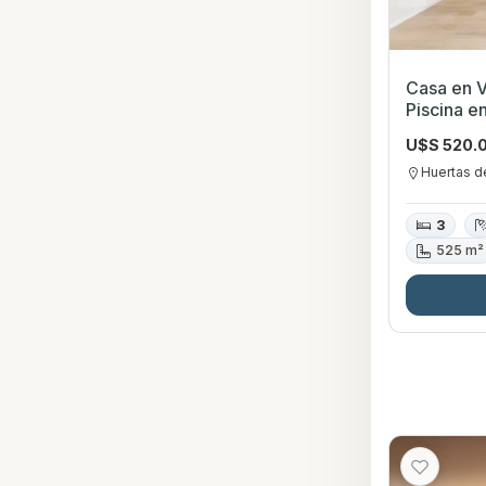
Casa en V
Piscina e
Canelone
U$S 520.
Huertas d
3
525 m²