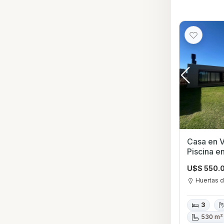
Casa en V
Piscina e
Canelone
U$S 550.
Huertas d
3
530 m²