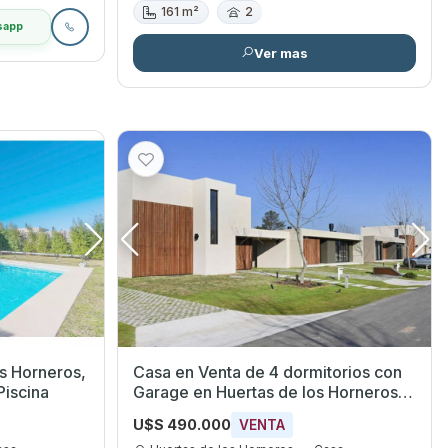
161 m²
2
sapp
Ver mas
s Horneros,
Casa en Venta de 4 dormitorios con
Piscina
Garage en Huertas de los Horneros,
Canelones
U$S 490.000
VENTA