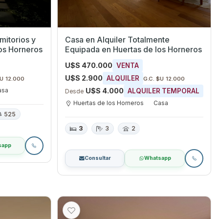
mitorios y
Casa en Alquiler Totalmente
os Horneros
Equipada en Huertas de los Horneros
U$S 470.000
VENTA
U$S 2.900
ALQUILER
$U 12.000
G.C. $U 12.000
asa
U$S 4.000
ALQUILER TEMPORAL
Desde
Huertas de los Horneros
Casa
525
3
3
2
sapp
Consultar
Whatsapp