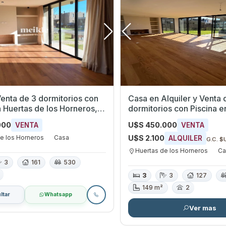
enta de 3 dormitorios con
Casa en Alquiler y Venta 
n Huertas de los Horneros,
dormitorios con Piscina en Huertas
s
de los Horneros, Canelon
000
U$S 450.000
VENTA
VENTA
e los Horneros
Casa
U$S 2.100
ALQUILER
G.C. $
Huertas de los Horneros
Ca
3
161
530
3
3
127
149 m²
2
ltar
Whatsapp
Ver mas