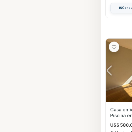
Consu
Casa en V
Piscina e
Canelone
U$S 580.