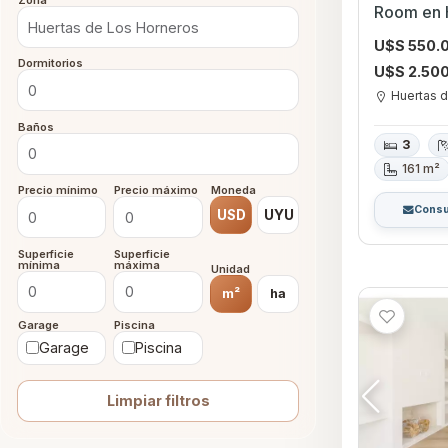
Zona
Room en H
U$S 550.
Dormitorios
U$S 2.50
Huertas d
Baños
3
161 m²
Precio mínimo
Precio máximo
Moneda
Consu
USD
UYU
Superficie
Superficie
mínima
máxima
Unidad
m²
ha
Garage
Piscina
Garage
Piscina
Limpiar filtros