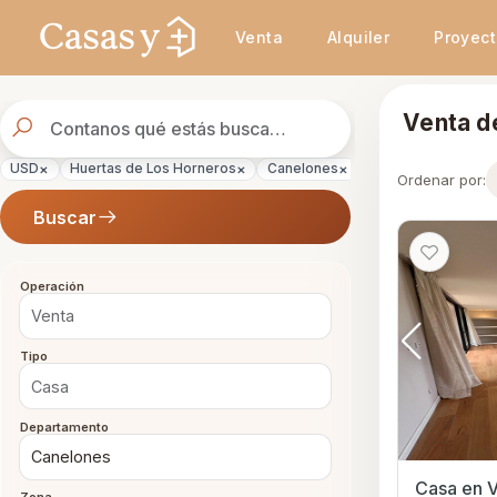
Se actualizaron los resultados. 288 propiedades encontradas.
Venta
Alquiler
Proyec
Buscador
Venta d
de
propiedades
×
×
×
×
×
USD
Huertas de Los Horneros
Canelones
Casa
Venta
Ordenar por:
Buscar
Operación
Tipo
Departamento
Casa en V