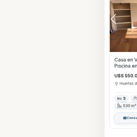
Casa en V
Piscina e
Canelone
U$S 550.
Huertas d
3
530 m²
Consu