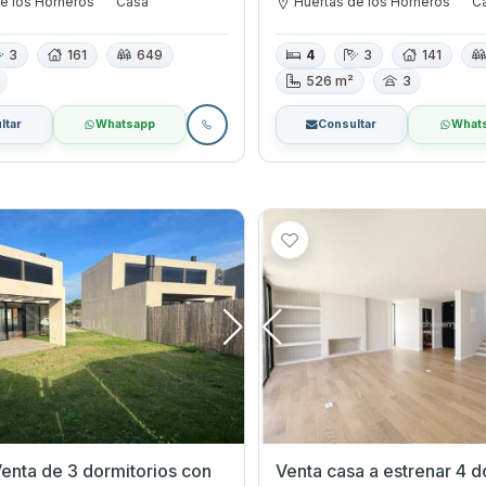
e los Horneros
Casa
Huertas de los Horneros
C
3
161
649
4
3
141
526 m²
3
ltar
Whatsapp
Consultar
What
enta de 3 dormitorios con
Venta casa a estrenar 4 d