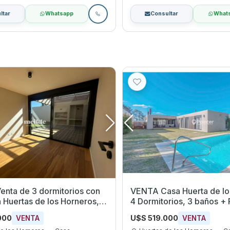
ltar
Whatsapp
Consultar
What
enta de 3 dormitorios con
VENTA Casa Huerta de lo
n Huertas de los Horneros,
4 Dormitorios, 3 baños + 
s
000
U$S 519.000
VENTA
VENTA