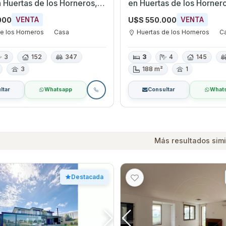
n Huertas de los Horneros,
en Huertas de los Horner
s
000
U$S 550.000
VENTA
VENTA
e los Horneros
Casa
Huertas de los Horneros
C
3
152
347
3
4
145
3
188 m²
1
ltar
Whatsapp
Consultar
What
Más resultados simi
Destacada