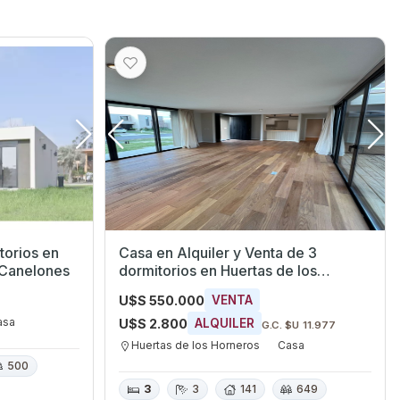
rios en
Casa en Alquiler y Venta de 3
 Canelones
dormitorios en Huertas de los
Horneros, Canelones
U$S 550.000
VENTA
asa
U$S 2.800
ALQUILER
G.C. $U 11.977
Huertas de los Horneros
Casa
500
3
3
141
649