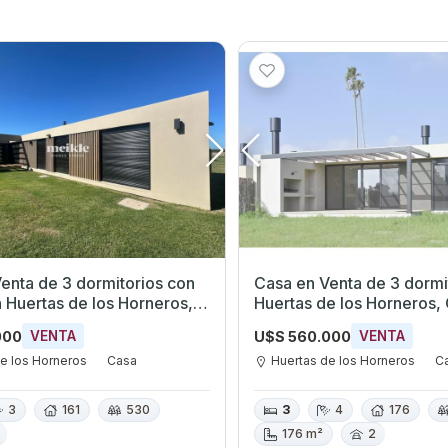
enta de 3 dormitorios con
Casa en Venta de 3 dormito
n Huertas de los Horneros,
Huertas de los Horneros,
s
000
U$S 560.000
VENTA
VENTA
e los Horneros
Casa
Huertas de los Horneros
C
3
161
530
3
4
176
176 m²
2