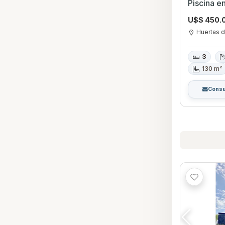
Piscina e
Canelone
U$S 450.
Huertas d
3
130 m²
Consu