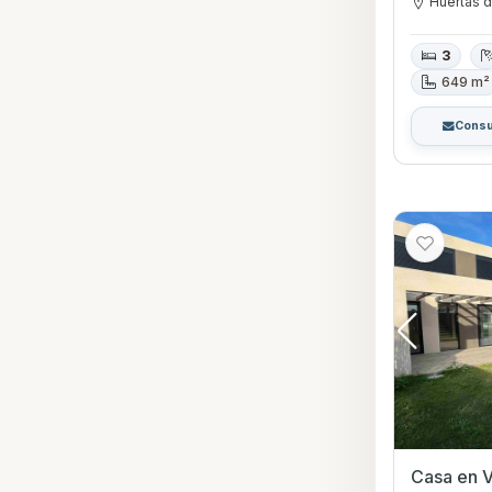
Huertas d
3
649 m²
Consu
Casa en V