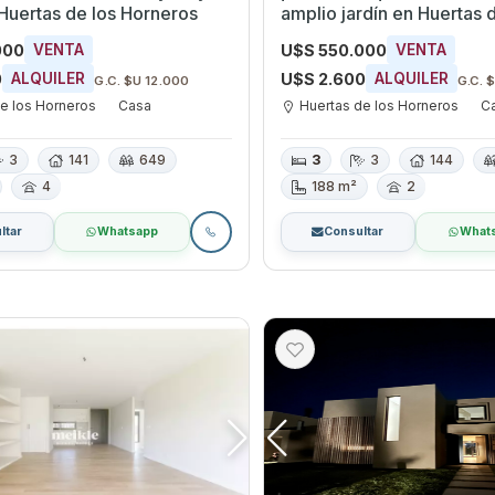
uertas de los Horneros
amplio jardín en Huertas 
Horneros
000
U$S 550.000
VENTA
VENTA
0
U$S 2.600
ALQUILER
ALQUILER
G.C. $U 12.000
G.C. 
e los Horneros
Casa
Huertas de los Horneros
C
3
141
649
3
3
144
4
188 m²
2
ltar
Whatsapp
Consultar
What