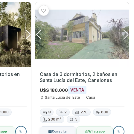
rios en
Casa de 3 dormitorios, 2 baños en
Santa Lucía del Este, Canelones
U$S 180.000
VENTA
Santa Lucía del Este
Casa
1000
3
2
270
600
230 m²
5
sapp
Consultar
Whatsapp