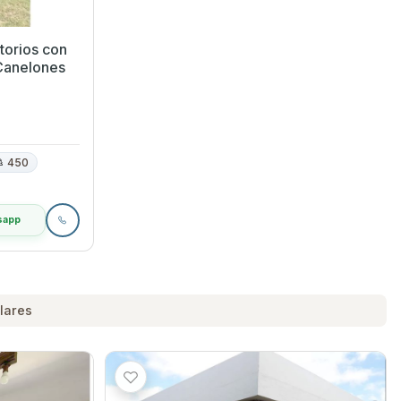
torios con
 Canelones
450
sapp
lares