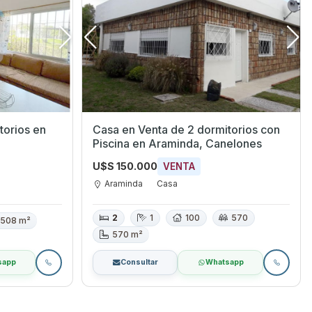
rios en
Casa en Venta de 2 dormitorios con
Piscina en Araminda, Canelones
U$S 150.000
VENTA
Araminda
Casa
2
1
100
570
508 m²
570 m²
sapp
Consultar
Whatsapp