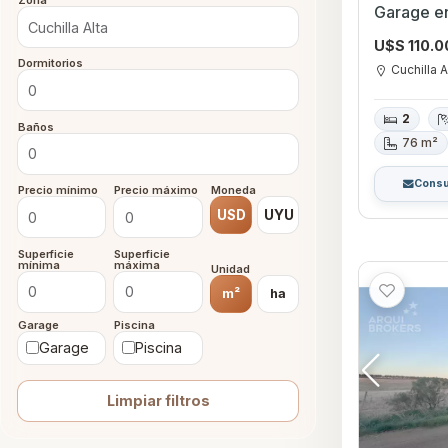
Zona
Garage en
U$S 110.
Dormitorios
Cuchilla A
2
Baños
76 m²
Consu
Precio mínimo
Precio máximo
Moneda
USD
UYU
Superficie
Superficie
mínima
máxima
Unidad
m²
ha
Garage
Piscina
Garage
Piscina
Limpiar filtros