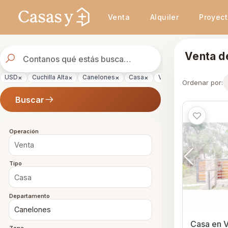
Se actualizaron los resultados. 45 propiedades encontradas.
Venta
Alquiler
Proyec
Buscador
Venta de
de
propiedades
×
×
×
×
×
USD
Cuchilla Alta
Canelones
Casa
Venta
Ordenar por:
Buscar
Operación
Tipo
Departamento
Casa en V