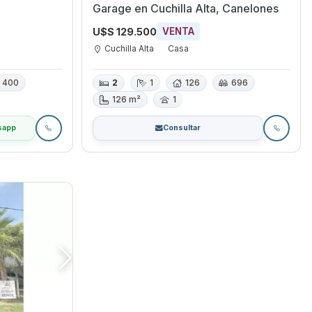
Garage en Cuchilla Alta, Canelones
U$S 129.500
VENTA
Cuchilla Alta
Casa
400
2
1
126
696
126 m²
1
sapp
Consultar