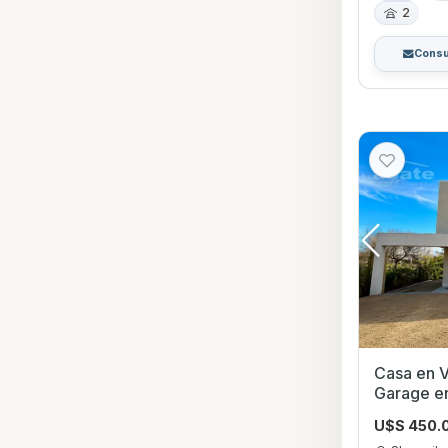
2
Consu
Casa en V
Garage en
U$S 450.