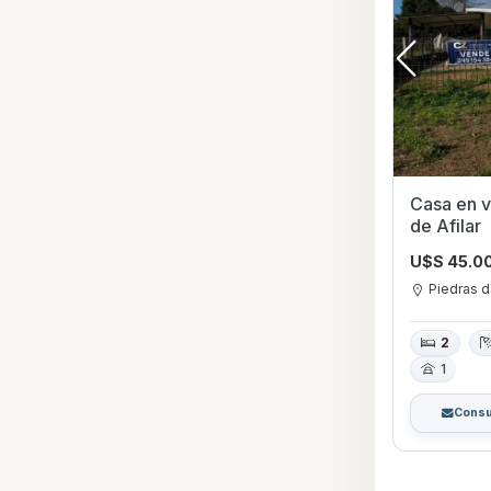
Casa en v
de Afilar
U$S 45.0
Piedras d
2
1
Consu